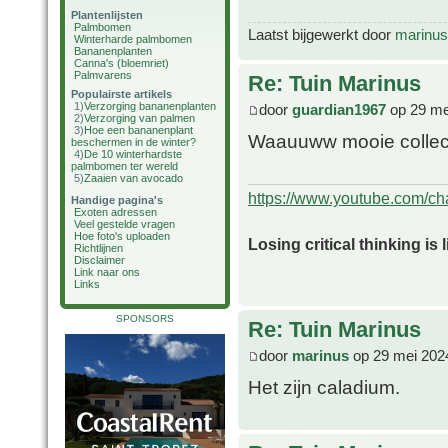
Plantenlijsten
Palmbomen
Laatst bijgewerkt door
marinus
Winterharde palmbomen
Bananenplanten
Canna's (bloemriet)
Palmvarens
Re: Tuin Marinus
Populairste artikels
1)
Verzorging bananenplanten
door
guardian1967
op 29 me
2)
Verzorging van palmen
3)
Hoe een bananenplant
Waauuww mooie collect
beschermen in de winter?
4)
De 10 winterhardste
palmbomen ter wereld
5)
Zaaien van avocado
https://www.youtube.com/
Handige pagina's
Exoten adressen
Veel gestelde vragen
Hoe foto's uploaden
Losing critical thinking is 
Richtlijnen
Disclaimer
Link naar ons
Links
SPONSORS
Re: Tuin Marinus
door
marinus
op 29 mei 202
Het zijn caladium.