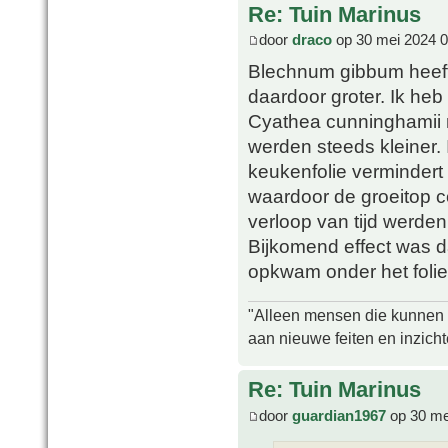
Re: Tuin Marinus
door
draco
op 30 mei 2024 0
Blechnum gibbum heeft 
daardoor groter. Ik he
Cyathea cunninghamii 
werden steeds kleiner.
keukenfolie vermindert
waardoor de groeitop c
verloop van tijd werde
Bijkomend effect was d
opkwam onder het folie
"Alleen mensen die kunnen tw
aan nieuwe feiten en inzich
Re: Tuin Marinus
door
guardian1967
op 30 me