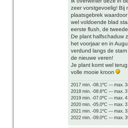
Ik overwinter deze in de
zeer vorstgevoelig! Bij
plaatsgebrek waardoor o
wel voldoende blad sta
eerste flush, de tweed
De plant halfschaduw z
het voorjaar en in Augu
verdund langs de stam 
de nieuwe veren!
Je plant komt wel teru
volle mooie kroon
2017 min. -08.1ºC --- max. 
2018 min. -08.6ºC --- max. 
2019 min. -07.0ºC --- max. 
2020 min. -05.0ºC --- max. 
2021 min. -09.1ºC --- max. 
2022 min. -09.0ºC --- max. 