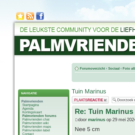
Forumoverzicht
‹
Sociaal
‹
Foto al
Tuin Marinus
NAVIGATIE
Plaats een reactie
Palmvrienden
Startpagina
Agenda
Re: Tuin Marinus
Kortingskaart
Palmvrienden forums
door
marinus
op 29 mei 202
Palmvrienden chat
Palmvrienden wiki
Palmvrienden maps
Nee 5 cm
Palmvrienden label
Contact