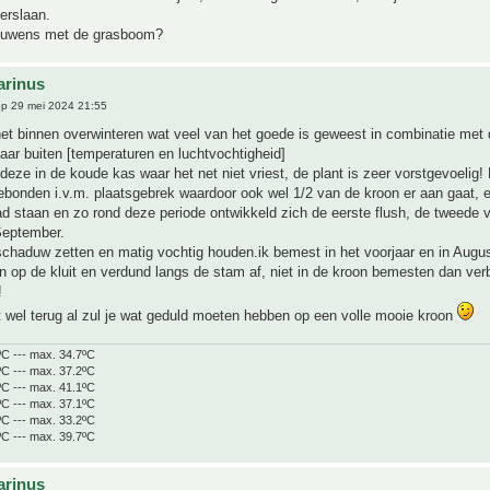
verslaan.
rouwens met de grasboom?
arinus
p 29 mei 2024 21:55
et binnen overwinteren wat veel van het goede is geweest in combinatie met
aar buiten [temperaturen en luchtvochtigheid]
 deze in de koude kas waar het net niet vriest, de plant is zeer vorstgevoelig! 
bonden i.v.m. plaatsgebrek waardoor ook wel 1/2 van de kroon er aan gaat, er 
d staan en zo rond deze periode ontwikkeld zich de eerste flush, de tweede 
September.
schaduw zetten en matig vochtig houden.ik bemest in het voorjaar en in Augu
een op de kluit en verdund langs de stam af, niet in de kroon bemesten dan ve
!
 wel terug al zul je wat geduld moeten hebben op een volle mooie kroon
ºC --- max. 34.7ºC
ºC --- max. 37.2ºC
ºC --- max. 41.1ºC
ºC --- max. 37.1ºC
ºC --- max. 33.2ºC
ºC --- max. 39.7ºC
arinus