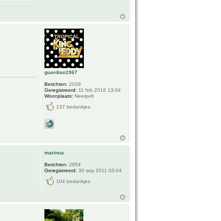
guardian1967
Berichten:
2029
Geregistreerd:
11 feb 2016 13:04
Woonplaats:
Neerpelt
137 bedankjes
marinus
Berichten:
2854
Geregistreerd:
30 sep 2011 03:04
104 bedankjes