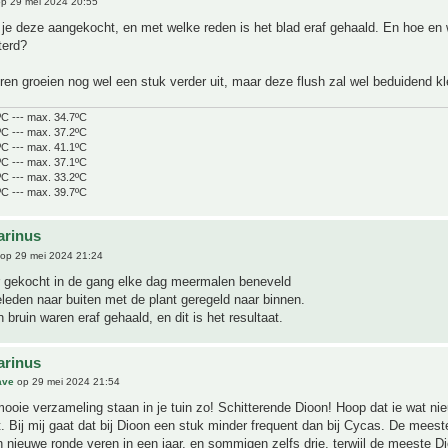
p 29 mei 2024 20:55
je deze aangekocht, en met welke reden is het blad eraf gehaald. En hoe en 
terd?
en groeien nog wel een stuk verder uit, maar deze flush zal wel beduidend kle
ºC --- max. 34.7ºC
ºC --- max. 37.2ºC
ºC --- max. 41.1ºC
ºC --- max. 37.1ºC
ºC --- max. 33.2ºC
ºC --- max. 39.7ºC
arinus
op 29 mei 2024 21:24
r gekocht in de gang elke dag meermalen beneveld
geleden naar buiten met de plant geregeld naar binnen.
 bruin waren eraf gehaald, en dit is het resultaat.
arinus
ave
op 29 mei 2024 21:54
ooie verzameling staan in je tuin zo! Schitterende Dioon! Hoop dat ie wat ni
. Bij mij gaat dat bij Dioon een stuk minder frequent dan bij Cycas. De mees
 nieuwe ronde veren in een jaar, en sommigen zelfs drie, terwijl de meeste D