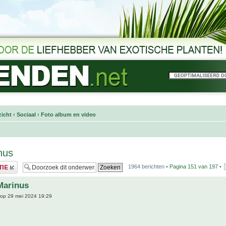
icht
‹
Sociaal
‹
Foto album en video
nus
1964 berichten •
Pagina
151
van
197
•
Marinus
op 29 mei 2024 19:29