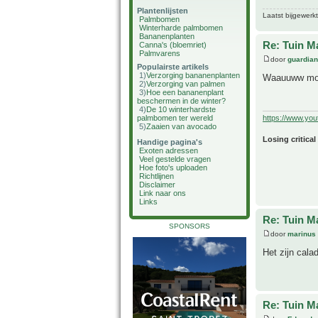
Plantenlijsten
Laatst bijgewerk
Palmbomen
Winterharde palmbomen
Bananenplanten
Re: Tuin M
Canna's (bloemriet)
Palmvarens
door
guardia
Populairste artikels
1)
Verzorging bananenplanten
Waauuww mooi
2)
Verzorging van palmen
3)
Hoe een bananenplant
beschermen in de winter?
4)
De 10 winterhardste
palmbomen ter wereld
https://www.yo
5)
Zaaien van avocado
Losing critical
Handige pagina's
Exoten adressen
Veel gestelde vragen
Hoe foto's uploaden
Richtlijnen
Disclaimer
Link naar ons
Links
Re: Tuin M
SPONSORS
door
marinus
Het zijn cala
Re: Tuin M