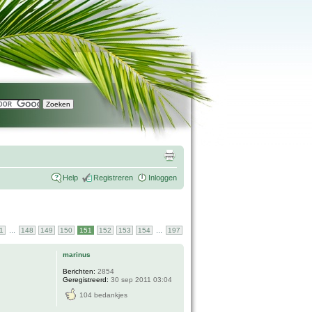
Help
Registreren
Inloggen
...
...
1
148
149
150
151
152
153
154
197
marinus
Berichten:
2854
Geregistreerd:
30 sep 2011 03:04
104 bedankjes