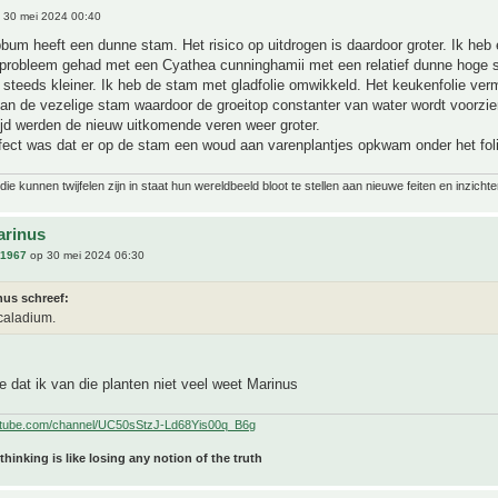
 30 mei 2024 00:40
um heeft een dunne stam. Het risico op uitdrogen is daardoor groter. Ik heb
r probleem gehad met een Cyathea cunninghamii met een relatief dunne hoge 
steeds kleiner. Ik heb de stam met gladfolie omwikkeld. Het keukenfolie ver
an de vezelige stam waardoor de groeitop constanter van water wordt voorzie
ijd werden de nieuw uitkomende veren weer groter.
fect was dat er op de stam een woud aan varenplantjes opkwam onder het foli
ie kunnen twijfelen zijn in staat hun wereldbeeld bloot te stellen aan nieuwe feiten en inzichte
arinus
n1967
op 30 mei 2024 06:30
nus schreef:
 caladium.
je dat ik van die planten niet veel weet Marinus
utube.com/channel/UC50sStzJ-Ld68Yis00q_B6g
 thinking is like losing any notion of the truth