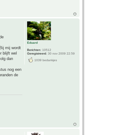
 de
Eduard
Bij mij wordt
Berichten:
10512
blijft wel
Geregistreerd:
30 nov 2009 22:59
volg dan
1039 bedankjes
stus nog een
rbranden de