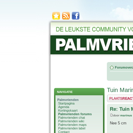
Forumoverz
Tuin Mari
NAVIGATIE
Plaats een reactie
Palmvrienden
Startpagina
Agenda
Re: Tuin 
Kortingskaart
Palmvrienden forums
door
marinus
Palmvrienden chat
Palmvrienden wiki
Nee 5 cm
Palmvrienden maps
Palmvrienden label
Contact