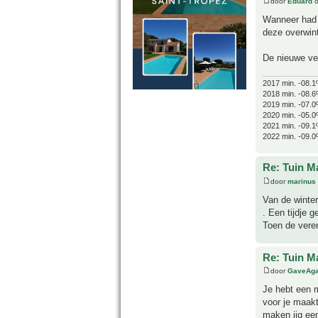
door
Eduard
o
Wanneer had 
deze overwin
De nieuwe ver
2017 min. -08.1
2018 min. -08.6
2019 min. -07.0
2020 min. -05.0
2021 min. -09.1
2022 min. -09.0
Re: Tuin M
door
marinus
Van de winte
. Een tijdje 
Toen de veren
Re: Tuin M
door
GaveAg
Je hebt een m
voor je maakt
maken iig een