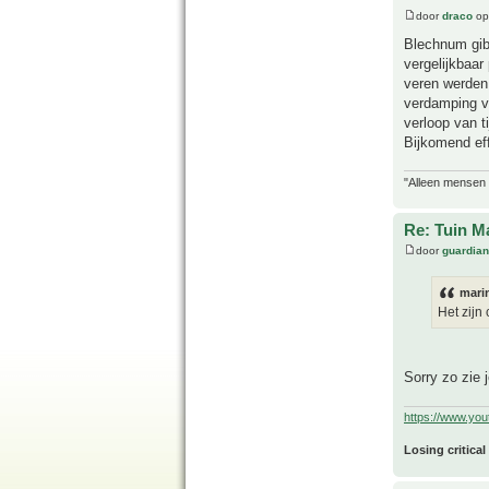
door
draco
op
Blechnum gibb
vergelijkbaa
veren werden 
verdamping v
verloop van t
Bijkomend ef
"Alleen mensen d
Re: Tuin M
door
guardia
mari
Het zijn
Sorry zo zie 
https://www.yo
Losing critical