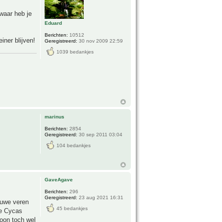
waar heb je
Eduard
Berichten:
10512
iner blijven!
Geregistreerd:
30 nov 2009 22:59
1039 bedankjes
marinus
Berichten:
2854
Geregistreerd:
30 sep 2011 03:04
104 bedankjes
GaveAgave
Berichten:
296
Geregistreerd:
23 aug 2021 16:31
euwe veren
45 bedankjes
te Cycas
ioon toch wel