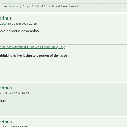
t door
marinus
op 15 jun 2024 04:16, in totaal 1 keer bewerkt.
arinus
n1967
op 29 mei 2024 19:35
e collectie colocasias
utube.com/channel/UC50sStzJ-Ld68Yis00q_B6g
 thinking is like losing any notion of the truth
arinus
op 29 mei 2024 20:24
dium.
arinus