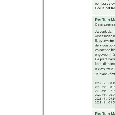
een jaartje o
Hoe is het t
Re: Tuin M
door
Eduard
o
Ja denk dat h
wisselingen n
Ik overwinter
de kroon opge
voldoende bla
ongeveer in 
De plant half
keer, dit all
nieuwe veren
Je plant komt
2017 min. -08.1
2018 min. -08.6
2019 min. -07.0
2020 min. -05.0
2021 min. -09.1
2022 min. -09.0
Re: Tuin M