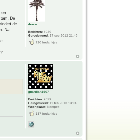
 een
stam. De
mindert de
draco
n. Na
Berichten:
6939
Geregistreerd:
17 sep 2012 21:49
e.
720 bedankjes
n"
guardian1967
Berichten:
2029
Geregistreerd:
11 feb 2016 13:04
Woonplaats:
Neerpelt
137 bedankjes