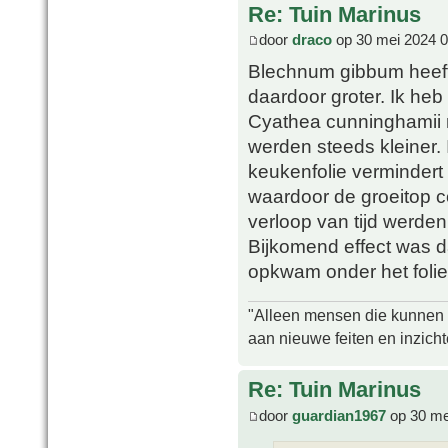
Re: Tuin Marinus
door
draco
op 30 mei 2024 0
Blechnum gibbum heeft 
daardoor groter. Ik he
Cyathea cunninghamii 
werden steeds kleiner.
keukenfolie vermindert
waardoor de groeitop c
verloop van tijd werde
Bijkomend effect was d
opkwam onder het folie
"Alleen mensen die kunnen tw
aan nieuwe feiten en inzich
Re: Tuin Marinus
door
guardian1967
op 30 me