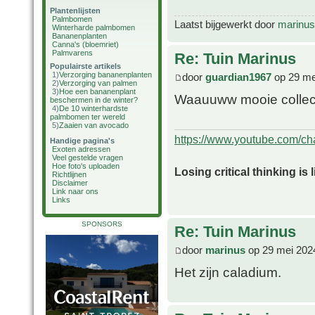
Plantenlijsten
Palmbomen
Laatst bijgewerkt door
marinus
Winterharde palmbomen
Bananenplanten
Canna's (bloemriet)
Palmvarens
Re: Tuin Marinus
Populairste artikels
1)
Verzorging bananenplanten
door
guardian1967
op 29 me
2)
Verzorging van palmen
3)
Hoe een bananenplant
Waauuww mooie collect
beschermen in de winter?
4)
De 10 winterhardste
palmbomen ter wereld
5)
Zaaien van avocado
https://www.youtube.com/
Handige pagina's
Exoten adressen
Veel gestelde vragen
Hoe foto's uploaden
Losing critical thinking is 
Richtlijnen
Disclaimer
Link naar ons
Links
SPONSORS
Re: Tuin Marinus
door
marinus
op 29 mei 202
Het zijn caladium.