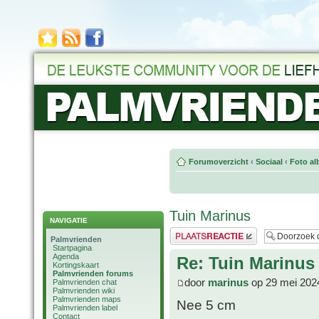
Forumoverzicht
‹
Sociaal
‹
Foto al
Tuin Marinus
NAVIGATIE
Plaats een reactie
Palmvrienden
Startpagina
Agenda
Re: Tuin Marinus
Kortingskaart
Palmvrienden forums
door
marinus
op 29 mei 202
Palmvrienden chat
Palmvrienden wiki
Palmvrienden maps
Nee 5 cm
Palmvrienden label
Contact