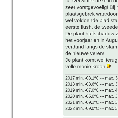
Ik overwinter deze in de
zeer vorstgevoelig! Bij
plaatsgebrek waardoor o
wel voldoende blad sta
eerste flush, de tweed
De plant halfschaduw z
het voorjaar en in Augu
verdund langs de stam 
de nieuwe veren!
Je plant komt wel teru
volle mooie kroon
2017 min. -08.1ºC --- max. 
2018 min. -08.6ºC --- max. 
2019 min. -07.0ºC --- max. 
2020 min. -05.0ºC --- max. 
2021 min. -09.1ºC --- max. 
2022 min. -09.0ºC --- max. 