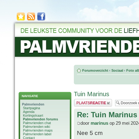
Forumoverzicht
‹
Sociaal
‹
Foto al
Tuin Marinus
NAVIGATIE
Plaats een reactie
Palmvrienden
Startpagina
Agenda
Re: Tuin Marinus
Kortingskaart
Palmvrienden forums
door
marinus
op 29 mei 202
Palmvrienden chat
Palmvrienden wiki
Palmvrienden maps
Nee 5 cm
Palmvrienden label
Contact