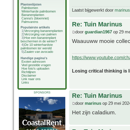
Plantenlijsten
Palmbomen
Laatst bijgewerkt door
marinus
Winterharde palmbomen
Bananenplanten
Canna's (bloemriet)
Palmvarens
Re: Tuin Marinus
Populairste artikels
1)
Verzorging bananenplanten
door
guardian1967
op 29 me
2)
Verzorging van palmen
3)
Hoe een bananenplant
Waauuww mooie collect
beschermen in de winter?
4)
De 10 winterhardste
palmbomen ter wereld
5)
Zaaien van avocado
https://www.youtube.com/
Handige pagina's
Exoten adressen
Veel gestelde vragen
Hoe foto's uploaden
Losing critical thinking is 
Richtlijnen
Disclaimer
Link naar ons
Links
SPONSORS
Re: Tuin Marinus
door
marinus
op 29 mei 202
Het zijn caladium.