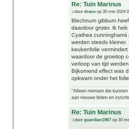
Re: Tuin Marinus
door
draco
op 30 mei 2024 0
Blechnum gibbum heeft 
daardoor groter. Ik he
Cyathea cunninghamii 
werden steeds kleiner.
keukenfolie vermindert
waardoor de groeitop c
verloop van tijd werde
Bijkomend effect was d
opkwam onder het folie
"Alleen mensen die kunnen tw
aan nieuwe feiten en inzich
Re: Tuin Marinus
door
guardian1967
op 30 me