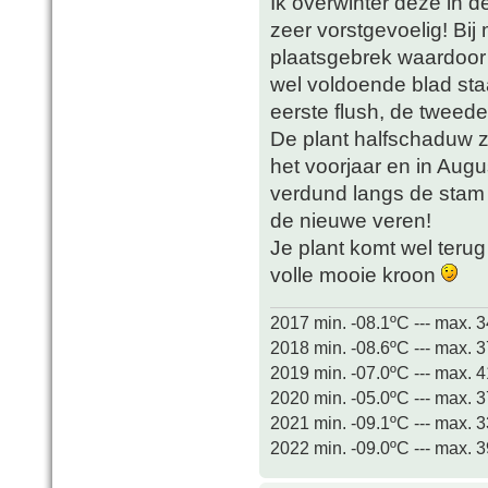
Ik overwinter deze in de
zeer vorstgevoelig! Bij
plaatsgebrek waardoor o
wel voldoende blad sta
eerste flush, de tweed
De plant halfschaduw z
het voorjaar en in Augu
verdund langs de stam 
de nieuwe veren!
Je plant komt wel teru
volle mooie kroon
2017 min. -08.1ºC --- max. 
2018 min. -08.6ºC --- max. 
2019 min. -07.0ºC --- max. 
2020 min. -05.0ºC --- max. 
2021 min. -09.1ºC --- max. 
2022 min. -09.0ºC --- max. 