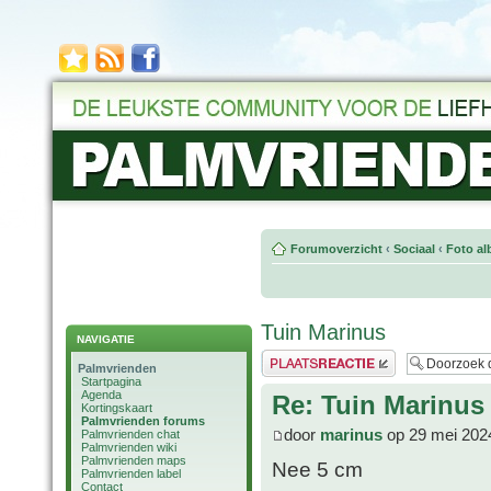
Forumoverzicht
‹
Sociaal
‹
Foto al
Tuin Marinus
NAVIGATIE
Plaats een reactie
Palmvrienden
Startpagina
Agenda
Re: Tuin Marinus
Kortingskaart
Palmvrienden forums
door
marinus
op 29 mei 202
Palmvrienden chat
Palmvrienden wiki
Palmvrienden maps
Nee 5 cm
Palmvrienden label
Contact