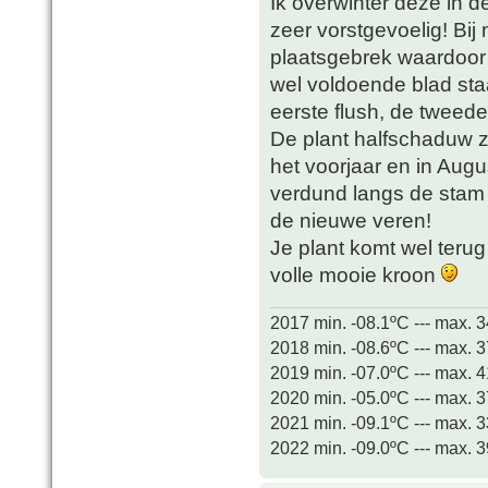
Ik overwinter deze in de
zeer vorstgevoelig! Bij
plaatsgebrek waardoor o
wel voldoende blad sta
eerste flush, de tweed
De plant halfschaduw z
het voorjaar en in Augu
verdund langs de stam 
de nieuwe veren!
Je plant komt wel teru
volle mooie kroon
2017 min. -08.1ºC --- max. 
2018 min. -08.6ºC --- max. 
2019 min. -07.0ºC --- max. 
2020 min. -05.0ºC --- max. 
2021 min. -09.1ºC --- max. 
2022 min. -09.0ºC --- max. 