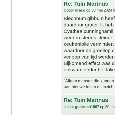
Re: Tuin Marinus
door
draco
op 30 mei 2024 0
Blechnum gibbum heeft 
daardoor groter. Ik he
Cyathea cunninghamii 
werden steeds kleiner.
keukenfolie vermindert
waardoor de groeitop c
verloop van tijd werde
Bijkomend effect was d
opkwam onder het folie
"Alleen mensen die kunnen tw
aan nieuwe feiten en inzich
Re: Tuin Marinus
door
guardian1967
op 30 me