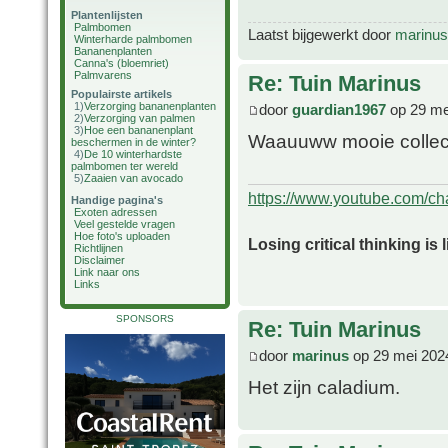
Plantenlijsten
Palmbomen
Laatst bijgewerkt door
marinus
Winterharde palmbomen
Bananenplanten
Canna's (bloemriet)
Palmvarens
Re: Tuin Marinus
Populairste artikels
1)
Verzorging bananenplanten
door
guardian1967
op 29 me
2)
Verzorging van palmen
3)
Hoe een bananenplant
Waauuww mooie collect
beschermen in de winter?
4)
De 10 winterhardste
palmbomen ter wereld
5)
Zaaien van avocado
https://www.youtube.com/
Handige pagina's
Exoten adressen
Veel gestelde vragen
Hoe foto's uploaden
Losing critical thinking is 
Richtlijnen
Disclaimer
Link naar ons
Links
SPONSORS
Re: Tuin Marinus
door
marinus
op 29 mei 202
Het zijn caladium.