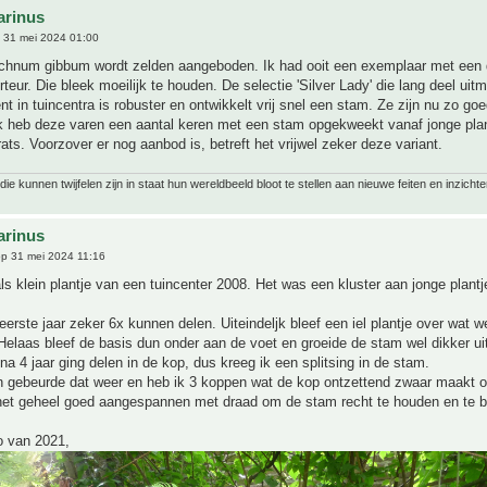
arinus
 31 mei 2024 01:00
lechnum gibbum wordt zelden aangeboden. Ik had ooit een exemplaar met een
teur. Die bleek moeilijk te houden. De selectie 'Silver Lady' die lang deel uit
nt in tuincentra is robuster en ontwikkelt vrij snel een stam. Ze zijn nu zo goe
k heb deze varen een aantal keren met een stam opgekweekt vanaf jonge plan
rats. Voorzover er nog aanbod is, betreft het vrijwel zeker deze variant.
ie kunnen twijfelen zijn in staat hun wereldbeeld bloot te stellen aan nieuwe feiten en inzichte
arinus
p 31 mei 2024 11:16
ls klein plantje van een tuincenter 2008. Het was een kluster aan jonge plantje
 eerste jaar zeker 6x kunnen delen. Uiteindeljk bleef een iel plantje over wat w
Helaas bleef de basis dun onder aan de voet en groeide de stam wel dikker ui
 na 4 jaar ging delen in de kop, dus kreeg ik een splitsing in de stam.
en gebeurde dat weer en heb ik 3 koppen wat de kop ontzettend zwaar maakt 
 het geheel goed aangespannen met draad om de stam recht te houden en te
o van 2021,