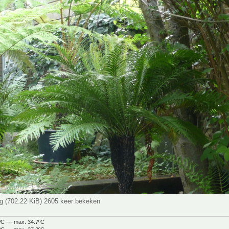
g (702.22 KiB) 2605 keer bekeken
ºC --- max. 34.7ºC