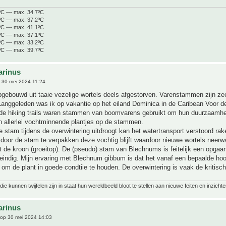
ºC --- max. 34.7ºC
ºC --- max. 37.2ºC
ºC --- max. 41.1ºC
ºC --- max. 37.1ºC
ºC --- max. 33.2ºC
ºC --- max. 39.7ºC
arinus
 30 mei 2024 11:24
gebouwd uit taaie vezelige wortels deels afgestorven. Varenstammen zijn ze
 Langgeleden was ik op vakantie op het eiland Dominica in de Caribean Voor d
n de hiking trails waren stammen van boomvarens gebruikt om hun duurzaamhe
n allerlei vochtminnende plantjes op de stammen.
e stam tijdens de overwintering uitdroogt kan het watertransport verstoord rak
t door de stam te verpakken deze vochtig blijft waardoor nieuwe wortels neer
t de kroon (groeitop). De (pseudo) stam van Blechnums is feitelijk een opgaa
eindig. Mijn ervaring met Blechnum gibbum is dat het vanaf een bepaalde ho
t om de plant in goede condtiie te houden. De overwintering is vaak de kritisch
ie kunnen twijfelen zijn in staat hun wereldbeeld bloot te stellen aan nieuwe feiten en inzichte
arinus
op 30 mei 2024 14:03