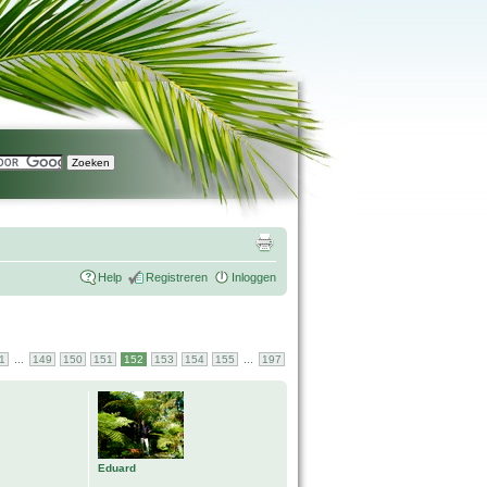
Help
Registreren
Inloggen
...
...
1
149
150
151
152
153
154
155
197
Eduard