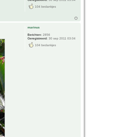
104 bedankjes
marinus
Berichten:
2856
Geregistreerd:
30 sep 2011 03:04
104 bedankjes