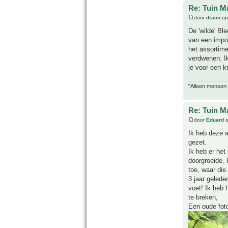
Re: Tuin M
door
draco
op
De 'wilde' B
van een impor
het assortime
verdwenen. I
je voor een k
"Alleen mensen d
Re: Tuin M
door
Eduard
o
Ik heb deze a
gezet.
Ik heb er het
doorgroeide. 
toe, waar die
3 jaar geled
voet! Ik heb
te breken,
Een oude fot