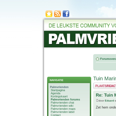
Forumoverz
Tuin Mari
NAVIGATIE
Plaats een reactie
Palmvrienden
Startpagina
Agenda
Re: Tuin 
Kortingskaart
Palmvrienden forums
door
Eduard
o
Palmvrienden chat
Palmvrienden wiki
Zet hem onde
Palmvrienden maps
Palmvrienden label
Contact