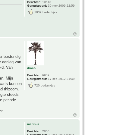
Berichten:
10513
Geregistreerd:
30 nov 2009 22:59
1039 bedankjes
er bestendig
e aanleg van
id. Van
draco
Berichten:
6939
en. Mijn
Geregistreerd:
17 sep 2012 21:49
waarts kunnen
720 bedankjes
nd rhizoom.
ogte steeds
e periode.
n"
marinus
Berichten:
2856
Geregistreerd:
30 sep 2011 03:04