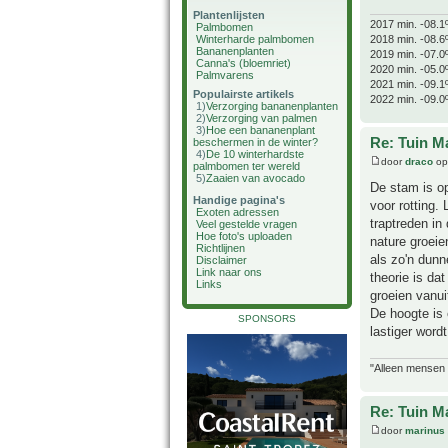
Plantenlijsten
2017 min. -08.1
Palmbomen
2018 min. -08.6
Winterharde palmbomen
Bananenplanten
2019 min. -07.0
Canna's (bloemriet)
2020 min. -05.0
Palmvarens
2021 min. -09.1
Populairste artikels
2022 min. -09.0
1)
Verzorging bananenplanten
2)
Verzorging van palmen
3)
Hoe een bananenplant
Re: Tuin M
beschermen in de winter?
4)
De 10 winterhardste
door
draco
op
palmbomen ter wereld
5)
Zaaien van avocado
De stam is op
Handige pagina's
voor rotting.
Exoten adressen
traptreden i
Veel gestelde vragen
Hoe foto's uploaden
nature groeie
Richtlijnen
als zo'n dunn
Disclaimer
Link naar ons
theorie is da
Links
groeien vanui
De hoogte is 
SPONSORS
lastiger word
"Alleen mensen d
Re: Tuin M
door
marinus