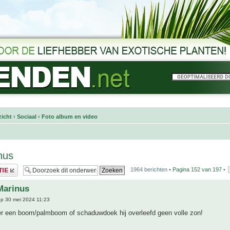
icht
‹
Sociaal
‹
Foto album en video
nus
1964 berichten •
Pagina
152
van
197
•
Marinus
p 30 mei 2024 11:23
r een boom/palmboom of schaduwdoek hij overleefd geen volle zon!