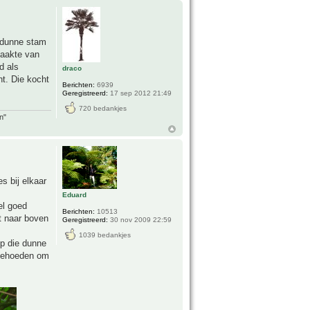
 dunne stam
maakte van
d als
draco
t. Die kocht
Berichten:
6939
Geregistreerd:
17 sep 2012 21:49
720 bedankjes
n"
s bij elkaar
Eduard
el goed
Berichten:
10513
t naar boven
Geregistreerd:
30 nov 2009 22:59
1039 bedankjes
op die dunne
 behoeden om