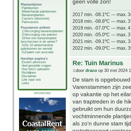
geen volle zon!
Plantenlijsten
Palmbomen
Winterharde palmbomen
2017 min. -08.1ºC --- max. 
Bananenplanten
Canna's (bloemriet)
2018 min. -08.6ºC --- max. 
Palmvarens
2019 min. -07.0ºC --- max. 
Populairste artikels
1)
Verzorging bananenplanten
2020 min. -05.0ºC --- max. 
2)
Verzorging van palmen
3)
Hoe een bananenplant
2021 min. -09.1ºC --- max. 
beschermen in de winter?
4)
De 10 winterhardste
2022 min. -09.0ºC --- max. 
palmbomen ter wereld
5)
Zaaien van avocado
Handige pagina's
Re: Tuin Marinus
Exoten adressen
Veel gestelde vragen
Hoe foto's uploaden
door
draco
op 30 mei 2024 1
Richtlijnen
Disclaimer
De stam is opgebouwd u
Link naar ons
Links
Varenstammen zijn zeer
op vakantie op het eil
SPONSORS
van traptreden in de h
gebruikt om hun duurza
vochtminnende plantje
als zo'n dunne stam tij
watertransport verstoor