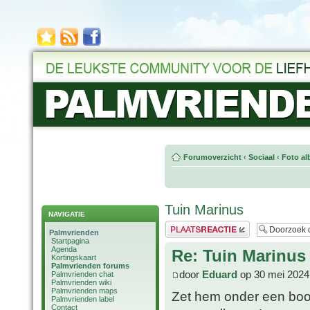
Forumoverzicht
‹
Sociaal
‹
Foto al
Tuin Marinus
NAVIGATIE
Plaats een reactie
Palmvrienden
Startpagina
Agenda
Re: Tuin Marinus
Kortingskaart
Palmvrienden forums
door
Eduard
op 30 mei 2024
Palmvrienden chat
Palmvrienden wiki
Palmvrienden maps
Zet hem onder een boo
Palmvrienden label
Contact