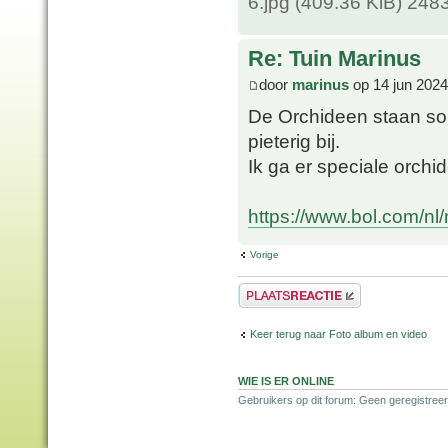
6.jpg (409.36 KiB) 248
Re: Tuin Marinus
door
marinus
op 14 jun 2024
De Orchideen staan so
pieterig bij.
Ik ga er speciale orch
https://www.bol.com/nl
Vorige
Plaats een reactie
Keer terug naar Foto album en video
WIE IS ER ONLINE
Gebruikers op dit forum: Geen geregistree