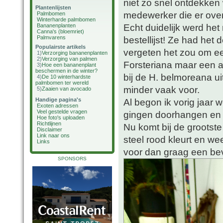
niet zo snel ontdekken 
Plantenlijsten
medewerker die er over 
Palmbomen
Winterharde palmbomen
Echt duidelijk werd het
Bananenplanten
Canna's (bloemriet)
Palmvarens
bestellijst! Ze had he
Populairste artikels
vergeten het zou om e
1)
Verzorging bananenplanten
2)
Verzorging van palmen
Forsteriana maar een a
3)
Hoe een bananenplant
beschermen in de winter?
bij de H. belmoreana ui
4)
De 10 winterhardste
palmbomen ter wereld
minder vaak voor.
5)
Zaaien van avocado
Handige pagina's
Al begon ik vorig jaar 
Exoten adressen
Veel gestelde vragen
gingen doorhangen en b
Hoe foto's uploaden
Richtlijnen
Nu komt bij de grootst
Disclaimer
Link naar ons
steel rood kleurt en we
Links
voor dan graag een bev
SPONSORS