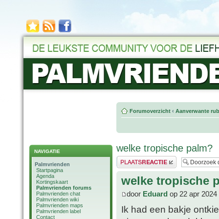
Forumoverzicht
‹
Aanverwante rub
welke tropische palm?
NAVIGATIE
Plaats een reactie
Palmvrienden
Startpagina
Agenda
welke tropische 
Kortingskaart
Palmvrienden forums
door
Eduard
op 22 apr 2024
Palmvrienden chat
Palmvrienden wiki
Palmvrienden maps
Ik had een bakje ontk
Palmvrienden label
Contact