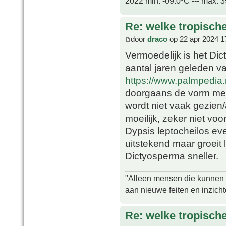
2022 min. -09.0ºC --- max. 
Re: welke tropisch
door
draco
op 22 apr 2024 1
Vermoedelijk is het Dic
aantal jaren geleden v
https://www.palmpedia
doorgaans de vorm met 
wordt niet vaak gezien/
moeilijk, zeker niet voo
Dypsis leptocheilos e
uitstekend maar groeit
Dictyosperma sneller.
"Alleen mensen die kunnen tw
aan nieuwe feiten en inzich
Re: welke tropisch