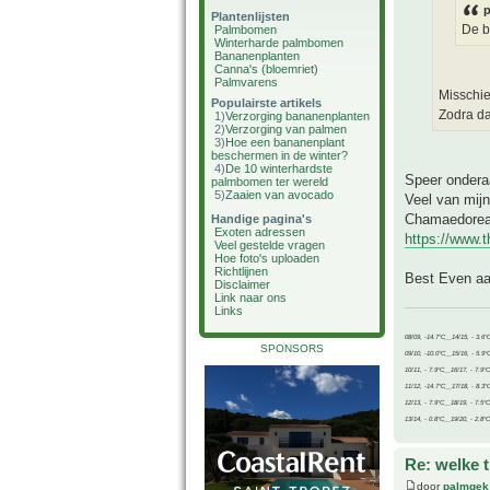
p
Plantenlijsten
De b
Palmbomen
Winterharde palmbomen
Bananenplanten
Canna's (bloemriet)
Palmvarens
Misschie
Populairste artikels
Zodra dat
1)
Verzorging bananenplanten
2)
Verzorging van palmen
3)
Hoe een bananenplant
beschermen in de winter?
4)
De 10 winterhardste
Speer onderaa
palmbomen ter wereld
5)
Zaaien van avocado
Veel van mijn
Chamaedorea i
Handige pagina's
Exoten adressen
https://www.
Veel gestelde vragen
Hoe foto's uploaden
Richtlijnen
Best Even aan
Disclaimer
Link naar ons
Links
08/09, -14.7°C__14/15, - 3.6°
SPONSORS
09/10, -10.0°C__15/16, - 5.9°
10/11, - 7.9°C__16/17, - 7.9°
11/12, -14.7°C__17/18, - 8.3°
12/13, - 7.9°C__18/19, - 7.5°C
13/14, - 0.8°C__19/20, - 2.8°C
Re: welke 
door
palmgek