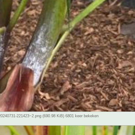
0240731-221423~2.png (690.98 KiB) 6801 keer bekeken