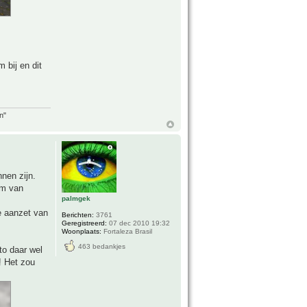
 bij en dit
n"
nen zijn.
lm van
palmgek
e aanzet van
Berichten:
3761
Geregistreerd:
07 dec 2010 19:32
Woonplaats:
Fortaleza Brasil
463 bedankjes
to daar wel
! Het zou