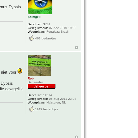
enus Dypsis
palmgek
Berichten:
3761
Geregistreerd:
07 dec 2010 19:32
Woonplaats:
Fortaleza Brasil
463 bedankjes
 niet voor
Rob
Beheerder
n Dypsis
die dewrgelijk
Berichten:
11514
Geregistreerd:
05 aug 2011 23:08
Woonplaats:
Halsteren, NL
1149 bedankjes