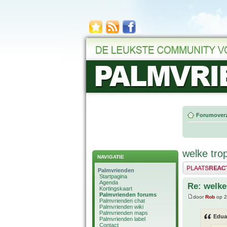
Forumoverz
welke tro
NAVIGATIE
Plaats een reactie
Palmvrienden
Startpagina
Agenda
Re: welke
Kortingskaart
Palmvrienden forums
door
Rob
op 2
Palmvrienden chat
Palmvrienden wiki
Palmvrienden maps
Edua
Palmvrienden label
Contact