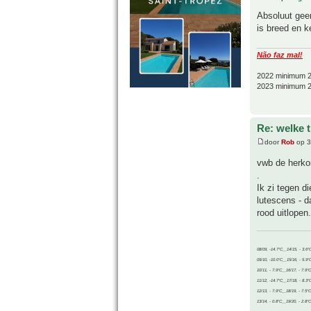
Absoluut gee
is breed en k
Não faz mal!
2022 minimum 2
2023 minimum 2
Re: welke 
door
Rob
op 3
vwb de herkom
.
Ik zi tegen d
lutescens - d
rood uitlopen.
08/09, -14.7°C__14/15, - 3.6°
09/10, -10.0°C__15/16, - 5.9°
10/11, - 7.9°C__16/17, - 7.9°
11/12, -14.7°C__17/18, - 8.3°
12/13, - 7.9°C__18/19, - 7.5°C
13/14, - 0.8°C__19/20, - 2.8°C