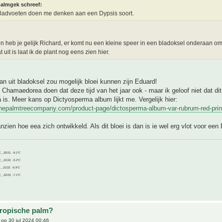
almgek schreef:
ladvoeten doen me denken aan een Dypsis soort.
n heb je gelijk Richard, er komt nu een kleine speer in een bladoksel onderaan o
 uit is laat ik de plant nog eens zien hier.
n uit bladoksel zou mogelijk bloei kunnen zijn Eduard!
 Chamaedorea doen dat deze tijd van het jaar ook - maar ik geloof niet dat di
s. Meer kans op Dictyosperma album lijkt me. Vergelijk hier:
thepalmtreecompany.com/product-page/dictosperma-album-var-rubrum-red-pri
zien hoe eea zich ontwikkeld. Als dit bloei is dan is ie wel erg vlot voor een 
C__20/21, -9.1°C
C__21/22, -5.2°C
C__21/22, -6.9°C
C__22/23, -7.1°C
tropische palm?
op 30 jul 2024 00:46