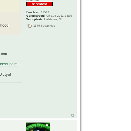
Berichten:
11514
Geregistreerd:
05 aug 2011 23:08
Woonplaats:
Halsteren, NL
mhoog!
1149 bedankjes
t een
ncess-palm
...
Dictyo!