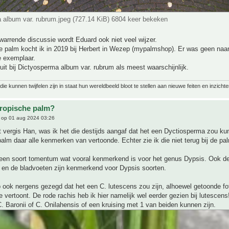
 album var. rubrum.jpeg (727.14 KiB) 6804 keer bekeken
arrende discussie wordt Eduard ook niet veel wijzer.
 palm kocht ik in 2019 bij Herbert in Wezep (mypalmshop). Er was geen naam
e exemplaar.
it bij Dictyosperma album var. rubrum als meest waarschijnlijk.
ie kunnen twijfelen zijn in staat hun wereldbeeld bloot te stellen aan nieuwe feiten en inzichte
tropische palm?
op 01 aug 2024 03:26
t vergis Han, was ik het die destijds aangaf dat het een Dyctiosperma zou kun
lm daar alle kenmerken van vertoonde. Echter zie ik die niet terug bij de pa
s een soort tomentum wat vooral kenmerkend is voor het genus Dypsis. Ook d
n en de bladvoeten zijn kenmerkend voor Dypsis soorten.
ook nergens gezegd dat het een C. lutescens zou zijn, alhoewel getoonde fo
e vertoont. De rode rachis heb ik hier namelijk wel eerder gezien bij lutescens
 Baronii of C. Onilahensis of een kruising met 1 van beiden kunnen zijn.