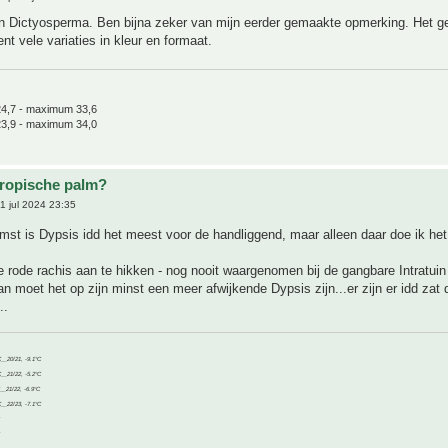
n Dictyosperma. Ben bijna zeker van mijn eerder gemaakte opmerking. Het g
ent vele variaties in kleur en formaat.
4,7 - maximum 33,6
3,9 - maximum 34,0
tropische palm?
1 jul 2024 23:35
st is Dypsis idd het meest voor de handliggend, maar alleen daar doe ik het
ie rode rachis aan te hikken - nog nooit waargenomen bij de gangbare Intratui
an moet het op zijn minst een meer afwijkende Dypsis zijn...er zijn er idd zat 
..
C__20/21, -9.1°C
C__21/22, -5.2°C
C__21/22, -6.9°C
C__22/23, -7.1°C