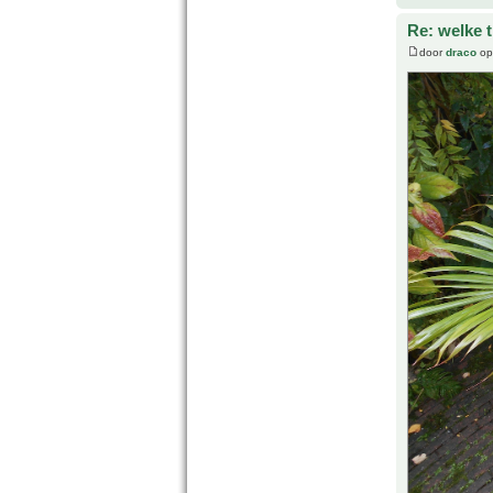
Re: welke 
door
draco
op