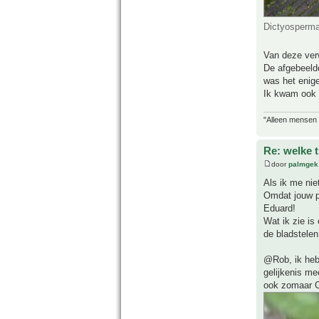
Dictyosperma
Van deze verw
De afgebeelde
was het enig
Ik kwam ook u
"Alleen mensen d
Re: welke 
door
palmgek
Als ik me nie
Omdat jouw pa
Eduard!
Wat ik zie i
de bladstele
@Rob, ik heb 
gelijkenis me
ook zomaar C.