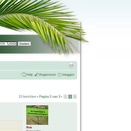
Help
Registreren
Inloggen
23 berichten •
Pagina
2
van
3
•
1
2
3
Rob
Beheerder