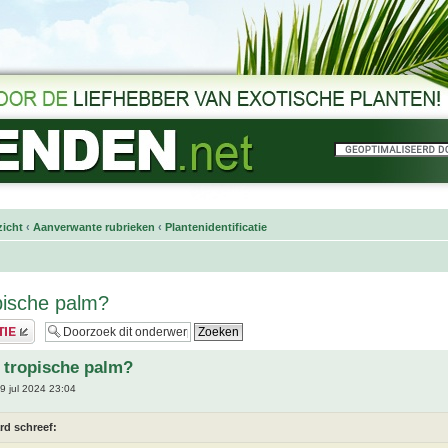
icht
‹
Aanverwante rubrieken
‹
Plantenidentificatie
pische palm?
 tropische palm?
9 jul 2024 23:04
rd schreef: