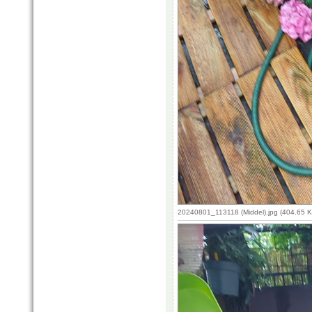
20240801_113118 (Middel).jpg (404.65 K