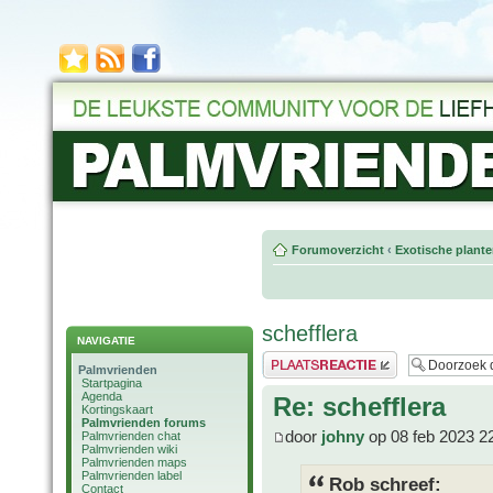
Forumoverzicht
‹
Exotische plant
schefflera
NAVIGATIE
Plaats een reactie
Palmvrienden
Startpagina
Agenda
Re: schefflera
Kortingskaart
Palmvrienden forums
door
johny
op 08 feb 2023 2
Palmvrienden chat
Palmvrienden wiki
Palmvrienden maps
Palmvrienden label
Rob schreef:
Contact