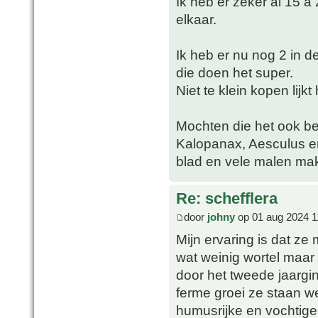
Ik heb er zeker al 15 a
elkaar.
Ik heb er nu nog 2 in d
die doen het super.
Niet te klein kopen lijk
Mochten die het ook be
Kalopanax, Aesculus en
blad en vele malen mak
Re: schefflera
door
johny
op 01 aug 2024 1
Mijn ervaring is dat z
wat weinig wortel maar
door het tweede jaargin
ferme groei ze staan w
humusrijke en vochtige