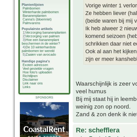
Vorige winter 1 verl
Plantenlijsten
Palmbomen
Ze hebben liever (hal
Winterharde palmbomen
Bananenplanten
Canna's (bloemriet)
(beide waren bij mij 
Palmvarens
Ik heb alweer 2 nieuw
Populairste artikels
1)
Verzorging bananenplanten
komend seizoen (hebb
2)
Verzorging van palmen
3)
Hoe een bananenplant
schrikken daar niet e
beschermen in de winter?
4)
De 10 winterhardste
Ook al aan het kijken
palmbomen ter wereld
5)
Zaaien van avocado
zijn er meer kansheb
Handige pagina's
Exoten adressen
Veel gestelde vragen
Hoe foto's uploaden
Richtlijnen
Disclaimer
Waarschijnlijk is zeer
Link naar ons
Links
veel humus
Bij mij staat hij in l
SPONSORS
weinig zon op noord.
Zand & zon denk ik nie
Re: schefflera