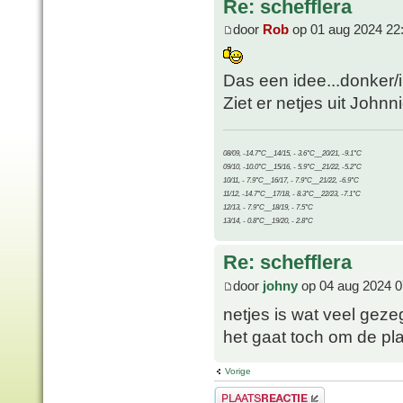
Re: schefflera
door
Rob
op 01 aug 2024 22
Das een idee...donker/
Ziet er netjes uit Johnni
08/09, -14.7°C__14/15, - 3.6°C__20/21, -9.1°C
09/10, -10.0°C__15/16, - 5.9°C__21/22, -5.2°C
10/11, - 7.9°C__16/17, - 7.9°C__21/22, -6.9°C
11/12, -14.7°C__17/18, - 8.3°C__22/23, -7.1°C
12/13, - 7.9°C__18/19, - 7.5°C
13/14, - 0.8°C__19/20, - 2.8°C
Re: schefflera
door
johny
op 04 aug 2024 0
netjes is wat veel gez
het gaat toch om de pla
Vorige
Plaats een reactie