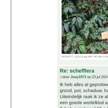
20230217_132151.jpg (997.38 KiB) 1154
Re: schefflera
door
Joey1973
op 23 jul 202
Ik heb alles al geprobe
grond, pot, schaduw, 
Uiteindelijk raak ik ze a
een goede wortelkluit