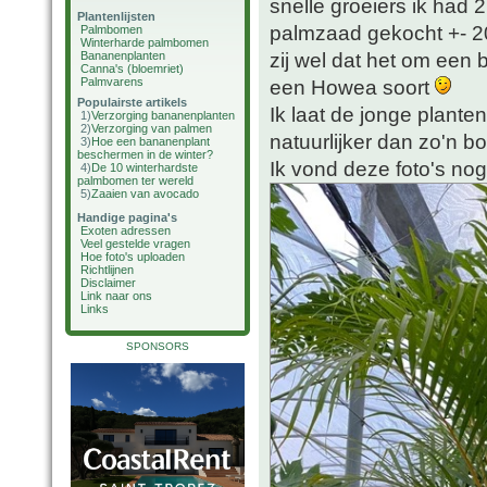
snelle groeiers ik had
Plantenlijsten
palmzaad gekocht +- 20
Palmbomen
Winterharde palmbomen
zij wel dat het om een 
Bananenplanten
Canna's (bloemriet)
Palmvarens
een Howea soort
Populairste artikels
Ik laat de jonge planten
1)
Verzorging bananenplanten
2)
Verzorging van palmen
natuurlijker dan zo'n bos
3)
Hoe een bananenplant
beschermen in de winter?
Ik vond deze foto's nog 
4)
De 10 winterhardste
palmbomen ter wereld
5)
Zaaien van avocado
Handige pagina's
Exoten adressen
Veel gestelde vragen
Hoe foto's uploaden
Richtlijnen
Disclaimer
Link naar ons
Links
SPONSORS