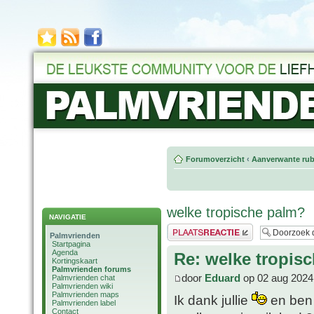
Forumoverzicht
‹
Aanverwante rub
welke tropische palm?
NAVIGATIE
Plaats een reactie
Palmvrienden
Startpagina
Agenda
Re: welke tropis
Kortingskaart
Palmvrienden forums
door
Eduard
op 02 aug 2024
Palmvrienden chat
Palmvrienden wiki
Palmvrienden maps
Ik dank jullie
en ben 
Palmvrienden label
Contact