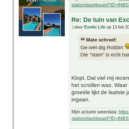
station/dashboard?ID=INB
Re: De tuin van Exo
door
Exotic Life
op 13 feb 2
Mate schreef:
Ge-wel-dig Robbin
Die "stam" is echt h
Klopt. Dat viel mij rec
het scrollen was. Waar d
groeide lijkt de laatste
ingaan.
Mijn actuele weerdata:
http
station/dashboard?ID=INB