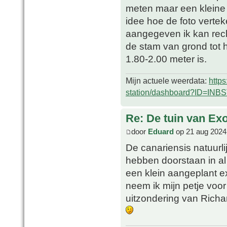
meten maar een kleine 4
idee hoe de foto verteke
aangegeven ik kan rech
de stam van grond tot 
1.80-2.00 meter is.
Mijn actuele weerdata:
http
station/dashboard?ID=INB
Re: De tuin van Exo
door
Eduard
op 21 aug 2024
De canariensis natuurli
hebben doorstaan in al 
een klein aangeplant e
neem ik mijn petje voor
uitzondering van Richar