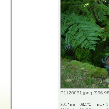
P1120061.jpeg (956.98
2017 min. -08.1ºC --- max. 