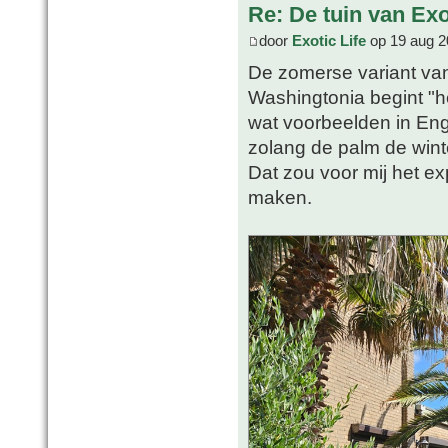
Re: De tuin van Exo
door
Exotic Life
op 19 aug 2
De zomerse variant va
Washingtonia begint "he
wat voorbeelden in En
zolang de palm de winte
Dat zou voor mij het e
maken.