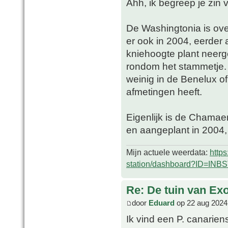
Ahh, ik begreep je zin 
De Washingtonia is over
er ook in 2004, eerder al
kniehoogte plant neerg
rondom het stammetje. 
weinig in de Benelux o
afmetingen heeft.
Eigenlijk is de Chamaer
en aangeplant in 2004, 
Mijn actuele weerdata:
http
station/dashboard?ID=INB
Re: De tuin van Exo
door
Eduard
op 22 aug 2024
Ik vind een P. canarien