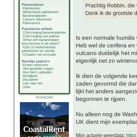
Prachtig Robbin, die 
Plantenlijsten
Palmbomen
Denk ik de grootste d
Winterharde palmbomen
Bananenplanten
Canna's (bloemriet)
Palmvarens
Populairste artikels
1)
Verzorging bananenplanten
2)
Verzorging van palmen
Is een normale humilis
3)
Hoe een bananenplant
beschermen in de winter?
Heb wel de cerifera en
4)
De 10 winterhardste
palmbomen ter wereld
vulcano duidelijk het m
5)
Zaaien van avocado
eigenlijk net zo winter
Handige pagina's
Exoten adressen
Veel gestelde vragen
Hoe foto's uploaden
Ik dien de volgende kee
Richtlijnen
Disclaimer
zaden gevormd die dan v
Link naar ons
Links
lijkt het anders aangezi
begonnen te rijpen.
SPONSORS
Nu alleen nog de Washy
UK dient mijn exemplaar
Mijn actuele weerdata:
http