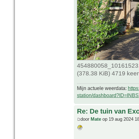
454880058_10161523
(378.38 KiB) 4719 kee
Mijn actuele weerdata:
http
station/dashboard?ID=INB
Re: De tuin van Exo
door
Mate
op 19 aug 2024 1