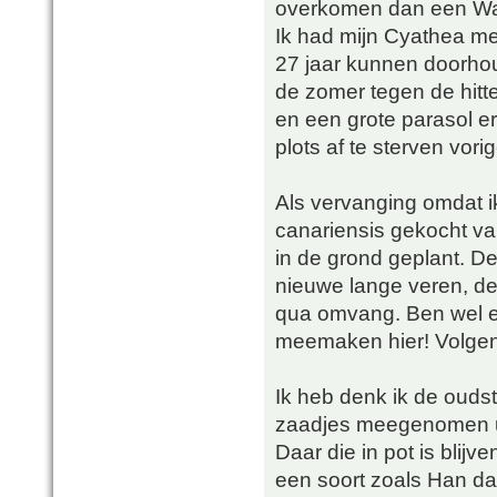
overkomen dan een Wa
Ik had mijn Cyathea medu
27 jaar kunnen doorhou
de zomer tegen de hitte
en een grote parasol e
plots af te sterven vor
Als vervanging omdat i
canariensis gekocht van
in de grond geplant. De
nieuwe lange veren, de s
qua omvang. Ben wel ee
meemaken hier! Volgen
Ik heb denk ik de ouds
zaadjes meegenomen ui
Daar die in pot is blij
een soort zoals Han d