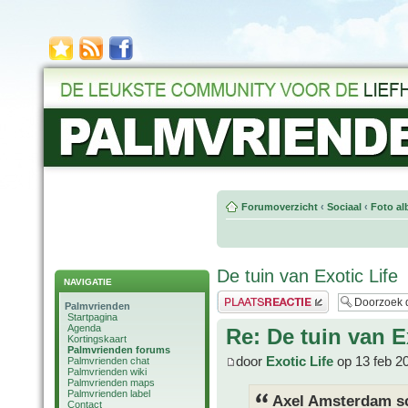
Forumoverzicht
‹
Sociaal
‹
Foto al
De tuin van Exotic Life
NAVIGATIE
Plaats een reactie
Palmvrienden
Startpagina
Agenda
Re: De tuin van E
Kortingskaart
Palmvrienden forums
door
Exotic Life
op 13 feb 2
Palmvrienden chat
Palmvrienden wiki
Palmvrienden maps
Palmvrienden label
Axel Amsterdam sc
Contact