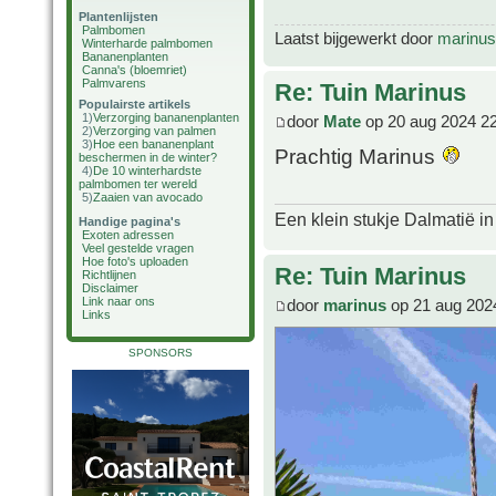
Plantenlijsten
Palmbomen
Laatst bijgewerkt door
marinus
Winterharde palmbomen
Bananenplanten
Canna's (bloemriet)
Palmvarens
Re: Tuin Marinus
Populairste artikels
1)
Verzorging bananenplanten
door
Mate
op 20 aug 2024 2
2)
Verzorging van palmen
3)
Hoe een bananenplant
Prachtig Marinus
beschermen in de winter?
4)
De 10 winterhardste
palmbomen ter wereld
5)
Zaaien van avocado
Een klein stukje Dalmatië in
Handige pagina's
Exoten adressen
Veel gestelde vragen
Hoe foto's uploaden
Re: Tuin Marinus
Richtlijnen
Disclaimer
Link naar ons
door
marinus
op 21 aug 202
Links
SPONSORS