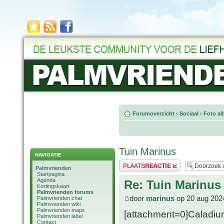
Forumoverzicht
‹
Sociaal
‹
Foto al
Tuin Marinus
NAVIGATIE
Plaats een reactie
Palmvrienden
Startpagina
Agenda
Re: Tuin Marinus
Kortingskaart
Palmvrienden forums
door
marinus
op 20 aug 202
Palmvrienden chat
Palmvrienden wiki
Palmvrienden maps
[attachment=0]Caladium
Palmvrienden label
Contact