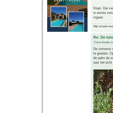
Klopt. Dat vi
in eerste inst
ingaan.
Mijn actuele we
Re: De tuin
door
Exotic Li
De zomerse v
te groeien. 
de palm de wi
was het echt