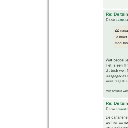
Re: De tuin
door
Exotic Li
Edua
Je moet 
Mooi ho
Wat bedoel j
Het is een f
dit toch wel. 
aangegeven ik
waar nog blad
Mijn actuele we
Re: De tuin
door
Eduard
o
De canariensi
we hier aanwe
mijn petje vo