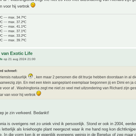
 voor hij vertrok
ºC --- max. 34.7ºC
ºC --- max. 37.2ºC
ºC --- max. 41.1ºC
ºC --- max. 37.1ºC
ºC --- max. 33.2ºC
ºC --- max. 39.7ºC
 van Exotic Life
fe
op 21 aug 2024 21:00
rd schreef:
iensis natuurlijk
, ken maar 2 personen die dit trucje hebben doorstaan in al di
aanwezig zijn. En met een klein aangeplant exemplaar begonnen jij en Dimi en ja 
je voor af . Washingtonia zegt me niet zo veel met uitzondering van Richard zijn gest
r van voor hij vertrok
ep je zin verkeerd. Bedankt!
ia is overigens net zo uniek vind ik persoonlijk. Stond er ook in 2004, eerder
s letterlijk als kniehoogte plant neergezet waar ik me hand nog kon dichtknij
. In die vorm ken ik er eigenlijk eveneens weinig in de Benelux of zeg maar 