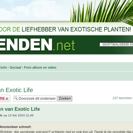
icht
‹
Sociaal
‹
Foto album en video
n Exotic Life
237 berichten
in van Exotic Life
fe
op 13 feb 2024 11:46
 Amsterdam schreef:
 Robbin, die verstopte volcano? achterin ziet er ook top uit. Denk ik de grootste die 