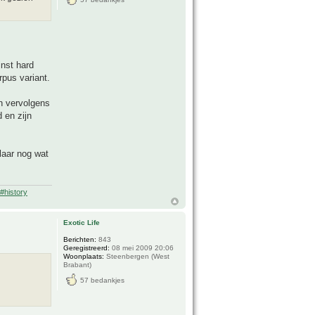
inst hard
rpus variant.
n vervolgens
d en zijn
laar nog wat
#history
Exotic Life
Berichten:
843
Geregistreerd:
08 mei 2009 20:06
Woonplaats:
Steenbergen (West
Brabant)
57 bedankjes