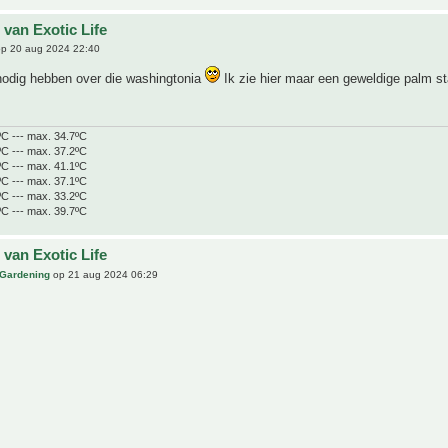
 van Exotic Life
p 20 aug 2024 22:40
nodig hebben over die washingtonia
Ik zie hier maar een geweldige palm s
ºC --- max. 34.7ºC
ºC --- max. 37.2ºC
ºC --- max. 41.1ºC
ºC --- max. 37.1ºC
ºC --- max. 33.2ºC
ºC --- max. 39.7ºC
 van Exotic Life
 Gardening
op 21 aug 2024 06:29