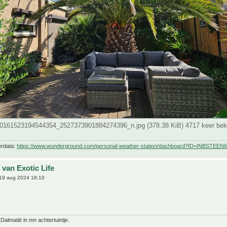
0161523194544354_2527373901884274396_n.jpg (378.38 KiB) 4717 keer be
erdata:
https://www.wunderground.com/personal-weather-station/dashboard?ID=INBSTEEN6
 van Exotic Life
19 aug 2024 18:10
 Dalmatië in mn achtertuintje.