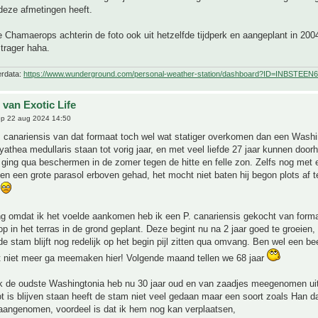
deze afmetingen heeft.
de Chamaerops achterin de foto ook uit hetzelfde tijdperk en aangeplant in 2004
 trager haha.
erdata:
https://www.wunderground.com/personal-weather-station/dashboard?ID=INBSTEEN6
 van Exotic Life
p 22 aug 2024 14:50
. canariensis van dat formaat toch wel wat statiger overkomen dan een Washi
yathea medullaris staan tot vorig jaar, en met veel liefde 27 jaar kunnen door
 ging qua beschermen in de zomer tegen de hitte en felle zon. Zelfs nog met 
 en een grote parasol erboven gehad, het mocht niet baten hij begon plots af t
r
ng omdat ik het voelde aankomen heb ik een P. canariensis gekocht van form
op in het terras in de grond geplant. Deze begint nu na 2 jaar goed te groeien,
de stam blijft nog redelijk op het begin pijl zitten qua omvang. Ben wel een be
at niet meer ga meemaken hier! Volgende maand tellen we 68 jaar
ik de oudste Washingtonia heb nu 30 jaar oud en van zaadjes meegenomen uit
ot is blijven staan heeft de stam niet veel gedaan maar een soort zoals Han da
aangenomen, voordeel is dat ik hem nog kan verplaatsen,