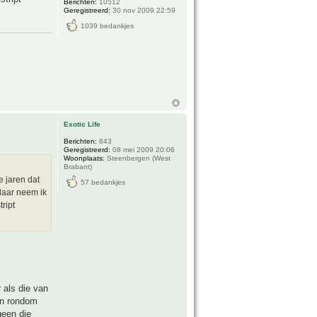
Berichten:
10512
Geregistreerd:
30 nov 2009 22:59
1039 bedankjes
Exotic Life
Berichten:
843
Geregistreerd:
08 mei 2009 20:06
Woonplaats:
Steenbergen (West
Brabant)
e jaren dat
57 bedankjes
daar neem ik
ript
 als die van
pen rondom
geen die