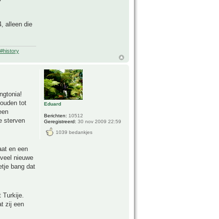
, alleen die
#history
ngtonia!
houden tot
Eduard
een
Berichten:
10512
e sterven
Geregistreerd:
30 nov 2009 22:59
1039 bedankjes
aat en een
 veel nieuwe
etje bang dat
 Turkije.
t zij een