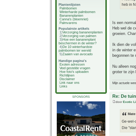
heb in 
Plantenlijsten
Palmbomen
Winterharde palmbomen
Bananenplanten
Canna's (bloemriet)
Is een normal
Palmvarens
Heb wel de ce
Populairste artikels
1)
Verzorging bananenplanten
groeien. Cham
2)
Verzorging van palmen
3)
Hoe een bananenplant
beschermen in de winter?
Ik dien de vo
4)
De 10 winterhardste
in de winter e
palmbomen ter wereld
5)
Zaaien van avocado
begonnen te r
Handige pagina's
Exoten adressen
Nu alleen no
Veel gestelde vragen
groter te zijn
Hoe foto's uploaden
Richtlijnen
Disclaimer
Link naar ons
Mijn actuele we
Links
Re: De tuin
SPONSORS
door
Exotic Li
Mate
Ge-wel-
Die "sta