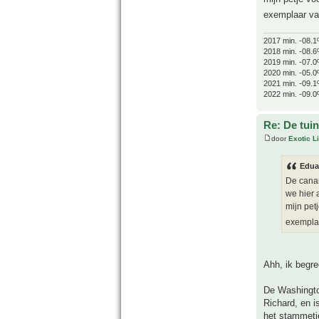
exemplaar van
2017 min. -08.1
2018 min. -08.6
2019 min. -07.0
2020 min. -05.0
2021 min. -09.1
2022 min. -09.0
Re: De tuin
door
Exotic Li
Edua
De canar
we hier 
mijn pet
exemplaa
Ahh, ik begre
De Washington
Richard, en i
het stammetje