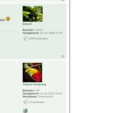
taan
Eduard
Berichten:
10512
Geregistreerd:
30 nov 2009 22:59
1039 bedankjes
Tropical Gardening
Berichten:
197
Geregistreerd:
12 okt 2022 00:40
Woonplaats:
Ossendrecht
34 bedankjes