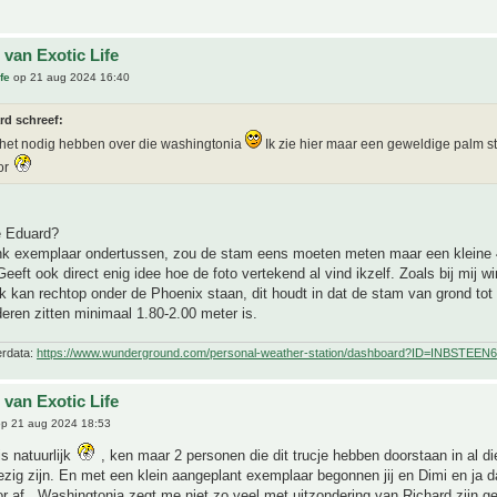
 van Exotic Life
fe
op 21 aug 2024 16:40
rd schreef:
het nodig hebben over die washingtonia
Ik zie hier maar een geweldige palm 
or
e Eduard?
link exemplaar ondertussen, zou de stam eens moeten meten maar een kleine 
Geeft ook direct enig idee hoe de foto vertekend al vind ikzelf. Zoals bij mij wi
 kan rechtop onder de Phoenix staan, dit houdt in dat de stam van grond tot 
eren zitten minimaal 1.80-2.00 meter is.
erdata:
https://www.wunderground.com/personal-weather-station/dashboard?ID=INBSTEEN6
 van Exotic Life
p 21 aug 2024 18:53
s natuurlijk
, ken maar 2 personen die dit trucje hebben doorstaan in al di
zig zijn. En met een klein aangeplant exemplaar begonnen jij en Dimi en ja 
or af . Washingtonia zegt me niet zo veel met uitzondering van Richard zijn ge