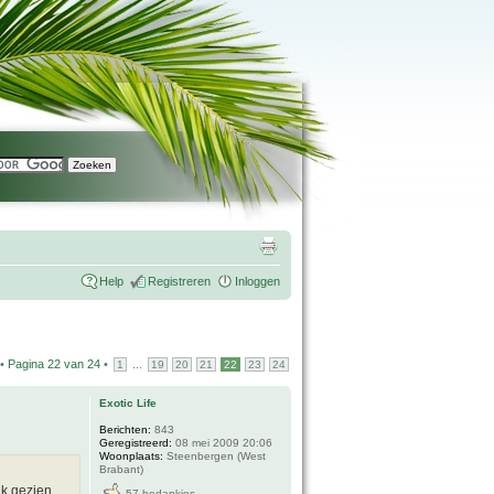
Help
Registreren
Inloggen
 •
Pagina
22
van
24
•
...
1
19
20
21
22
23
24
Exotic Life
Berichten:
843
Geregistreerd:
08 mei 2009 20:06
Woonplaats:
Steenbergen (West
Brabant)
ik gezien
57 bedankjes