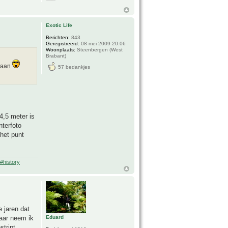
Exotic Life
Berichten:
843
Geregistreerd:
08 mei 2009 20:06
Woonplaats:
Steenbergen (West
Brabant)
staan
57 bedankjes
4,5 meter is
nterfoto
het punt
#history
e jaren dat
daar neem ik
Eduard
stript