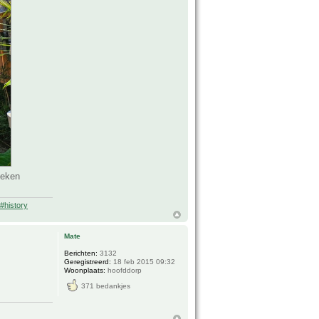
keken
#history
Mate
Berichten:
3132
Geregistreerd:
18 feb 2015 09:32
Woonplaats:
hoofddorp
371 bedankjes