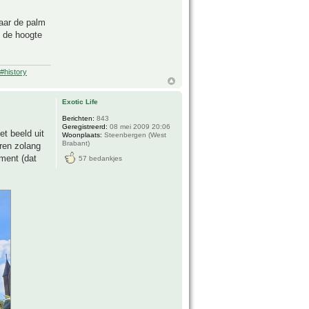
Waar de palm
op de hoogte
#history
Exotic Life
Berichten:
843
Geregistreerd:
08 mei 2009 20:06
t beeld uit
Woonplaats:
Steenbergen (West
Brabant)
ren zolang
iment (dat
57 bedankjes