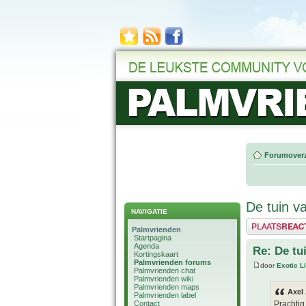
Forumoverz
De tuin va
NAVIGATIE
Plaats een reactie
Palmvrienden
Startpagina
Agenda
Re: De tu
Kortingskaart
Palmvrienden forums
door
Exotic Li
Palmvrienden chat
Palmvrienden wiki
Palmvrienden maps
Axel
Palmvrienden label
Contact
Prachtig