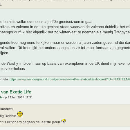
NL
e humilis welke eveneens zijn 20e groeiseizoen in gaat.
rifera en vulcano in de tuin geplant staan waarvan de vulcano duidelijk het m
aerops durf ik hier eigenlijk net zo wintervast te noemen als menig Trachyca
lgende keer nog eens te kijken maar er worden al jaren zaden gevormd die da
raf vallen. Dit keer lijkt het anders aangezien ze tot mooi formaat zijn gegroei
ijpen.
g de Washy in bloei maar op basis van exemplaren in de UK dient mijn exemp
 hiervoor helaas.
erdata:
https://www.wunderground.com/personal-weather-station/dashboard?ID=INBSTEEN6
 van Exotic Life
fe
op 13 feb 2024 11:51
 schreef:
dig Robbin
m" is echt hard gegaan de laatste jaren