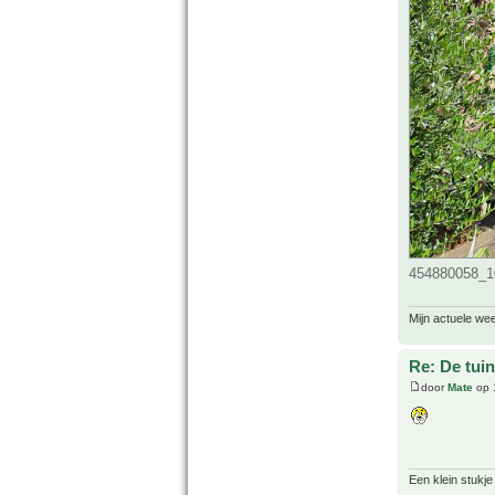
454880058_1
Mijn actuele we
Re: De tuin
door
Mate
op 
Een klein stukje