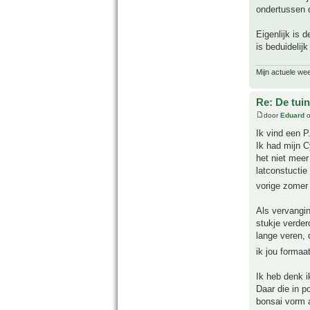
ondertussen 
Eigenlijk is 
is beduidelijk
Mijn actuele we
Re: De tuin
door
Eduard
o
Ik vind een P
Ik had mijn C
het niet meer
latconstuctie
vorige zome
Als vervangi
stukje verder
lange veren, 
ik jou forma
Ik heb denk 
Daar die in p
bonsai vorm 