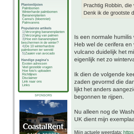
Prachtig Robbin, die 
Plantenlijsten
Palmbomen
Denk ik de grootste d
Winterharde palmbomen
Bananenplanten
Canna's (bloemriet)
Palmvarens
Populairste artikels
1)
Verzorging bananenplanten
2)
Verzorging van palmen
Is een normale humilis
3)
Hoe een bananenplant
beschermen in de winter?
Heb wel de cerifera en
4)
De 10 winterhardste
palmbomen ter wereld
vulcano duidelijk het m
5)
Zaaien van avocado
eigenlijk net zo winter
Handige pagina's
Exoten adressen
Veel gestelde vragen
Hoe foto's uploaden
Ik dien de volgende kee
Richtlijnen
Disclaimer
zaden gevormd die dan v
Link naar ons
Links
lijkt het anders aangezi
begonnen te rijpen.
SPONSORS
Nu alleen nog de Washy
UK dient mijn exemplaar
Mijn actuele weerdata:
http