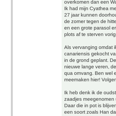
overkomen dan een Wa
Ik had mijn Cyathea medu
27 jaar kunnen doorhou
de zomer tegen de hitte
en een grote parasol e
plots af te sterven vor
Als vervanging omdat i
canariensis gekocht van
in de grond geplant. De
nieuwe lange veren, de s
qua omvang. Ben wel ee
meemaken hier! Volgen
Ik heb denk ik de ouds
zaadjes meegenomen ui
Daar die in pot is blij
een soort zoals Han d