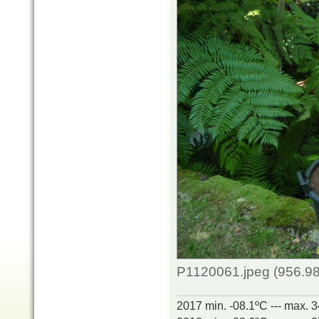
P1120061.jpeg (956.98
2017 min. -08.1ºC --- max. 