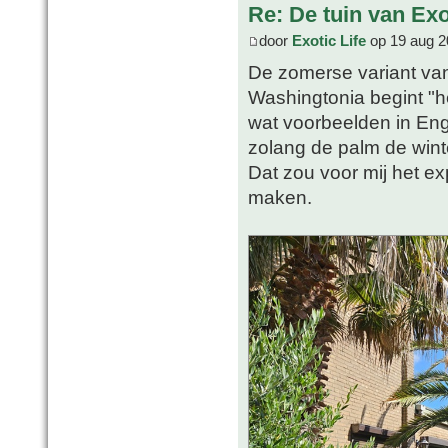
Re: De tuin van Exo
door
Exotic Life
op 19 aug 2
De zomerse variant va
Washingtonia begint "he
wat voorbeelden in En
zolang de palm de winte
Dat zou voor mij het e
maken.