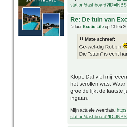
station/dashboard?ID=INB
Re: De tuin van Exo
door
Exotic Life
op 13 feb 2
Mate schreef:
Ge-wel-dig Robbin
Die "stam" is echt h
Klopt. Dat viel mij rec
het scrollen was. Waar d
groeide lijkt de laatste
ingaan.
Mijn actuele weerdata:
http
station/dashboard?ID=INB