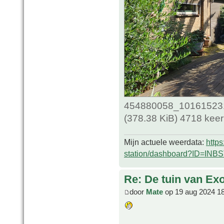
454880058_10161523
(378.38 KiB) 4718 kee
Mijn actuele weerdata:
http
station/dashboard?ID=INB
Re: De tuin van Exo
door
Mate
op 19 aug 2024 1