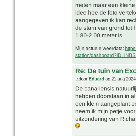
meten maar een kleine 4
idee hoe de foto verteke
aangegeven ik kan rech
de stam van grond tot 
1.80-2.00 meter is.
Mijn actuele weerdata:
http
station/dashboard?ID=INB
Re: De tuin van Exo
door
Eduard
op 21 aug 2024
De canariensis natuurli
hebben doorstaan in al 
een klein aangeplant e
neem ik mijn petje voor
uitzondering van Richar