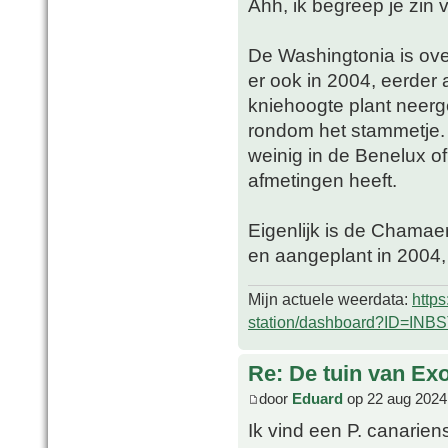
Ahh, ik begreep je zin 
De Washingtonia is over
er ook in 2004, eerder al
kniehoogte plant neerg
rondom het stammetje. 
weinig in de Benelux o
afmetingen heeft.
Eigenlijk is de Chamaer
en aangeplant in 2004, 
Mijn actuele weerdata:
http
station/dashboard?ID=INB
Re: De tuin van Exo
door
Eduard
op 22 aug 2024
Ik vind een P. canarien