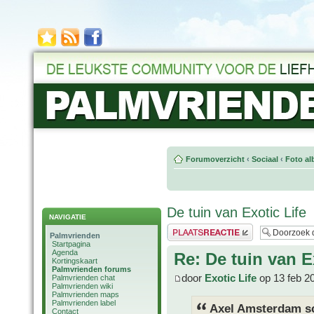
Forumoverzicht
‹
Sociaal
‹
Foto al
De tuin van Exotic Life
NAVIGATIE
Plaats een reactie
Palmvrienden
Startpagina
Agenda
Re: De tuin van E
Kortingskaart
Palmvrienden forums
door
Exotic Life
op 13 feb 2
Palmvrienden chat
Palmvrienden wiki
Palmvrienden maps
Palmvrienden label
Axel Amsterdam sc
Contact