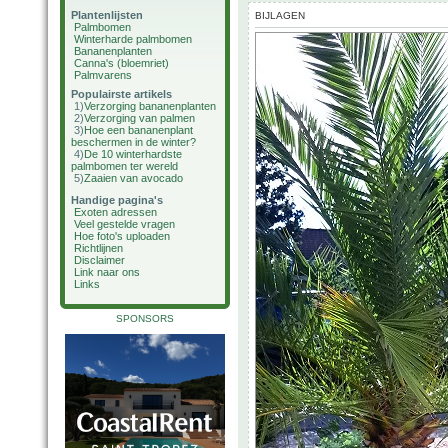
Plantenlijsten
BIJLAGEN
Palmbomen
Winterharde palmbomen
Bananenplanten
Canna's (bloemriet)
Palmvarens
Populairste artikels
1)
Verzorging bananenplanten
2)
Verzorging van palmen
3)
Hoe een bananenplant
beschermen in de winter?
4)
De 10 winterhardste
palmbomen ter wereld
5)
Zaaien van avocado
Handige pagina's
Exoten adressen
Veel gestelde vragen
Hoe foto's uploaden
Richtlijnen
Disclaimer
Link naar ons
Links
SPONSORS