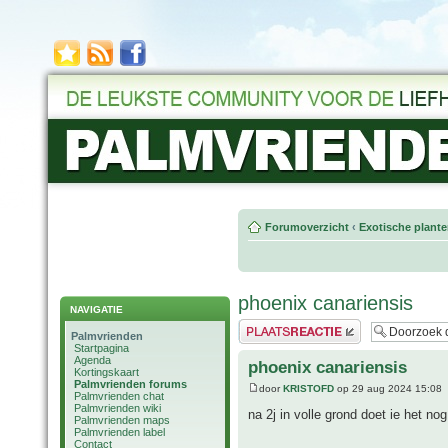
Forumoverzicht
‹
Exotische plant
phoenix canariensis
NAVIGATIE
Plaats een reactie
Palmvrienden
Startpagina
Agenda
phoenix canariensis
Kortingskaart
Palmvrienden forums
door
KRISTOFD
op 29 aug 2024 15:08
Palmvrienden chat
Palmvrienden wiki
na 2j in volle grond doet ie het no
Palmvrienden maps
Palmvrienden label
Contact