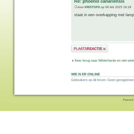
Re: phoenix canariensis
door
KRISTOFD
op 06 feb 2025 18:18
staat in een overkapping met lampe
Plaats een reactie
Keer terug naar Winterharde en niet-wi
WIE IS ER ONLINE
Gebruikers op dit forum: Geen geregistree
Pwered