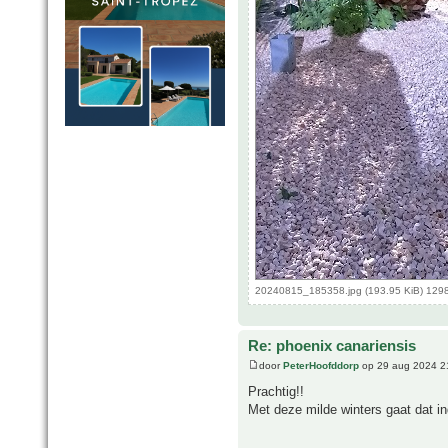
20240815_185358.jpg (193.95 KiB) 129
Re: phoenix canariensis
door
PeterHoofddorp
op 29 aug 2024 2
Prachtig!!
Met deze milde winters gaat dat i