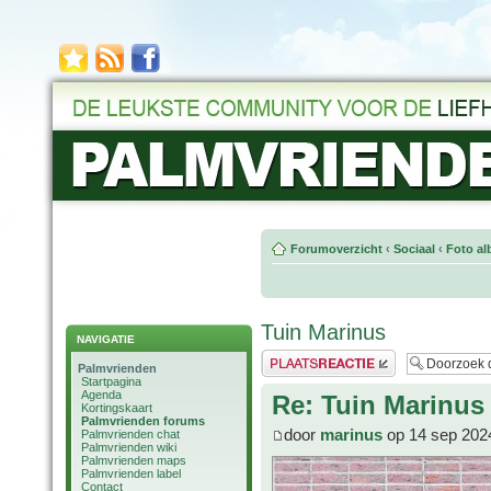
Forumoverzicht
‹
Sociaal
‹
Foto al
Tuin Marinus
NAVIGATIE
Plaats een reactie
Palmvrienden
Startpagina
Agenda
Re: Tuin Marinus
Kortingskaart
Palmvrienden forums
door
marinus
op 14 sep 202
Palmvrienden chat
Palmvrienden wiki
Palmvrienden maps
Palmvrienden label
Contact