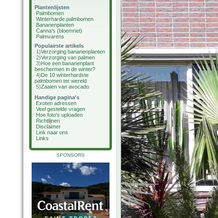
Plantenlijsten
Palmbomen
Winterharde palmbomen
Bananenplanten
Canna's (bloemriet)
Palmvarens
Populairste artikels
1)
Verzorging bananenplanten
2)
Verzorging van palmen
3)
Hoe een bananenplant
beschermen in de winter?
4)
De 10 winterhardste
palmbomen ter wereld
5)
Zaaien van avocado
Handige pagina's
Exoten adressen
Veel gestelde vragen
Hoe foto's uploaden
Richtlijnen
Disclaimer
Link naar ons
Links
SPONSORS