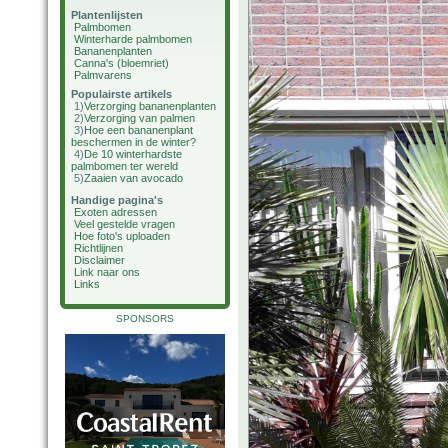
Plantenlijsten
Palmbomen
Winterharde palmbomen
Bananenplanten
Canna's (bloemriet)
Palmvarens
Populairste artikels
1)
Verzorging bananenplanten
2)
Verzorging van palmen
3)
Hoe een bananenplant
beschermen in de winter?
4)
De 10 winterhardste
palmbomen ter wereld
5)
Zaaien van avocado
Handige pagina's
Exoten adressen
Veel gestelde vragen
Hoe foto's uploaden
Richtlijnen
Disclaimer
Link naar ons
Links
SPONSORS