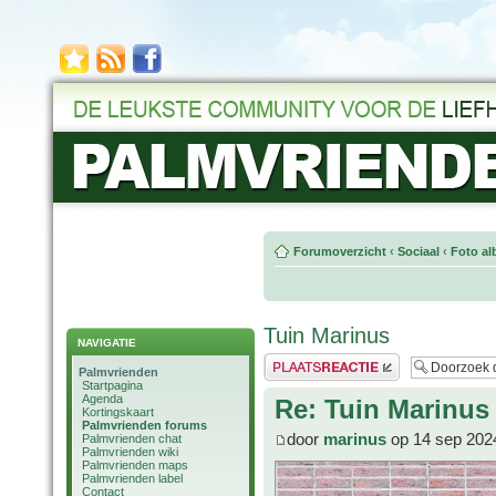
Forumoverzicht
‹
Sociaal
‹
Foto al
Tuin Marinus
NAVIGATIE
Plaats een reactie
Palmvrienden
Startpagina
Agenda
Re: Tuin Marinus
Kortingskaart
Palmvrienden forums
door
marinus
op 14 sep 202
Palmvrienden chat
Palmvrienden wiki
Palmvrienden maps
Palmvrienden label
Contact