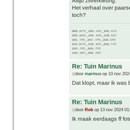
Altijd zilverkleurig.
Het verhaal over paars
toch?
08/09, -14.7°C__14/15, - 3.6°C__20/21, -9.1°C
09/10, -10.0°C__15/16, - 5.9°C__21/22, -5.2°C
10/11, - 7.9°C__16/17, - 7.9°C__21/22, -6.9°C
11/12, -14.7°C__17/18, - 8.3°C__22/23, -7.1°C
12/13, - 7.9°C__18/19, - 7.5°C
13/14, - 0.8°C__19/20, - 2.8°C
Re: Tuin Marinus
door
marinus
op 10 nov 202
Dat klopt, maar ik was 
Re: Tuin Marinus
door
Rob
op 13 nov 2024 01
Ik maak eerdaags ff fot