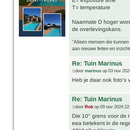
E= exposure time
T= temperature
Naarmate D hoger wordt
de overlevingskans.
"Alleen mensen die kunnen tw
aan nieuwe feiten en inzich
Re: Tuin Marinus
door
marinus
op 03 nov 202
Heb je daar ook foto's 
Re: Tuin Marinus
door
Rob
op 09 nov 2024 22
Die 10° grens voor de 
eea betekent in de rege