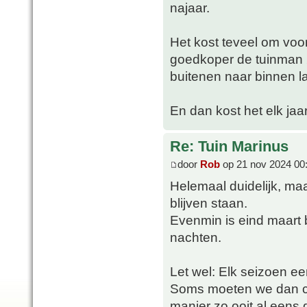
najaar.
Het kost teveel om voor
goedkoper de tuinman 2
buitenen naar binnen la
En dan kost het elk jaar
Re: Tuin Marinus
door
Rob
op 21 nov 2024 00
Helemaal duidelijk, maa
blijven staan.
Evenmin is eind maart 
nachten.
Let wel: Elk seizoen ee
Soms moeten we dan con
manier zo ooit al eens