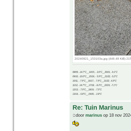
20240921_153103a.jpg (446.49 KiB) 21
08/09, -14.7°C__14/15, - 3.6°C__20/21, -9.1°C
09/10, -10.0°C__15/16, - 5.9°C__21/22, -5.2°C
10/11, - 7.9°C__16/17, - 7.9°C__21/22, -6.9°C
11/12, -14.7°C__17/18, - 8.3°C__22/23, -7.1°C
12/13, - 7.9°C__18/19, - 7.5°C
13/14, - 0.8°C__19/20, - 2.8°C
Re: Tuin Marinus
door
marinus
op 18 nov 202