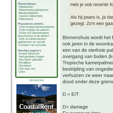
Heb je ook recente f
Plantenlijsten
Palmbomen
Winterharde palmbomen
Bananenplanten
Canna's (bloemriet)
Als hij paars is, ja d
Palmvarens
gezegt. Zo'n een gaat 
Populairste artikels
1)
Verzorging bananenplanten
2)
Verzorging van palmen
3)
Hoe een bananenplant
beschermen in de winter?
Binnenshuis wordt het b
4)
De 10 winterhardste
palmbomen ter wereld
ook jaren in de woonk
5)
Zaaien van avocado
een van de sterkste pal
Handige pagina's
Exoten adressen
overgang van buiten (k
Veel gestelde vragen
Hoe foto's uploaden
Tropische kamerpalmen 
Richtlijnen
Disclaimer
bestrijding van ongedie
Link naar ons
Links
verhuizen ze weer naar
dood onder deze grensw
SPONSORS
D = E/T
D= damage