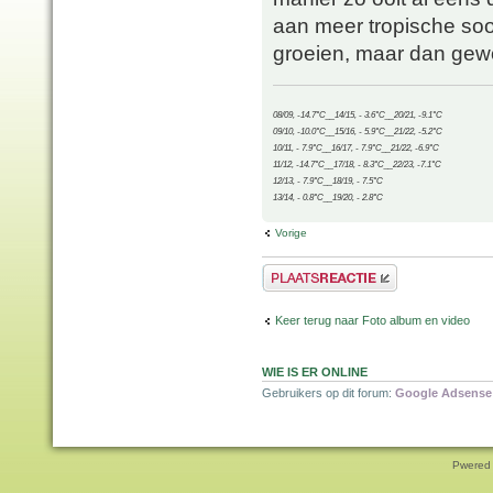
aan meer tropische soor
groeien, maar dan gew
08/09, -14.7°C__14/15, - 3.6°C__20/21, -9.1°C
09/10, -10.0°C__15/16, - 5.9°C__21/22, -5.2°C
10/11, - 7.9°C__16/17, - 7.9°C__21/22, -6.9°C
11/12, -14.7°C__17/18, - 8.3°C__22/23, -7.1°C
12/13, - 7.9°C__18/19, - 7.5°C
13/14, - 0.8°C__19/20, - 2.8°C
Vorige
Plaats een reactie
Keer terug naar Foto album en video
WIE IS ER ONLINE
Gebruikers op dit forum:
Google Adsense 
Pwered