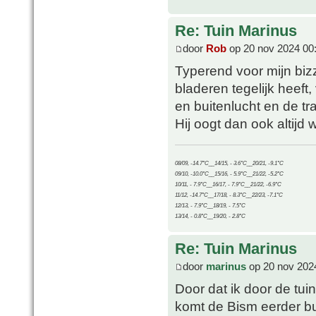
Re: Tuin Marinus
door
Rob
op 20 nov 2024 00
Typerend voor mijn bizz
bladeren tegelijk heeft
en buitenlucht en de tr
Hij oogt dan ook altijd w
08/09, -14.7°C__14/15, - 3.6°C__20/21, -9.1°C
09/10, -10.0°C__15/16, - 5.9°C__21/22, -5.2°C
10/11, - 7.9°C__16/17, - 7.9°C__21/22, -6.9°C
11/12, -14.7°C__17/18, - 8.3°C__22/23, -7.1°C
12/13, - 7.9°C__18/19, - 7.5°C
13/14, - 0.8°C__19/20, - 2.8°C
Re: Tuin Marinus
door
marinus
op 20 nov 202
Door dat ik door de tui
komt de Bism eerder bui