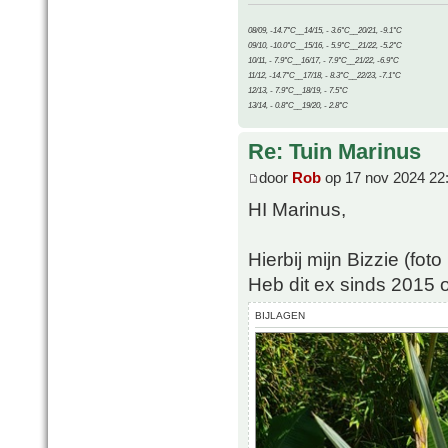
08/09, -14.7°C__14/15, - 3.6°C__20/21, -9.1°C
09/10, -10.0°C__15/16, - 5.9°C__21/22, -5.2°C
10/11, - 7.9°C__16/17, - 7.9°C__21/22, -6.9°C
11/12, -14.7°C__17/18, - 8.3°C__22/23, -7.1°C
12/13, - 7.9°C__18/19, - 7.5°C
13/14, - 0.8°C__19/20, - 2.8°C
Re: Tuin Marinus
door
Rob
op 17 nov 2024 22
HI Marinus,
Hierbij mijn Bizzie (fot
Heb dit ex sinds 2015 o
BIJLAGEN