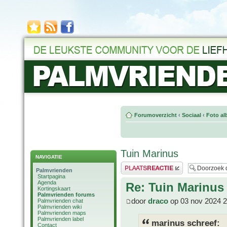
Forumoverzicht
‹
Sociaal
‹
Foto al
Tuin Marinus
NAVIGATIE
Plaats een reactie
Palmvrienden
Startpagina
Agenda
Re: Tuin Marinus
Kortingskaart
Palmvrienden forums
door
draco
op 03 nov 2024 2
Palmvrienden chat
Palmvrienden wiki
Palmvrienden maps
Palmvrienden label
marinus schreef:
Contact