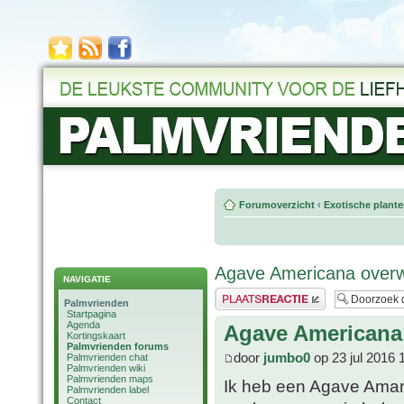
Forumoverzicht
‹
Exotische plant
Agave Americana overw
NAVIGATIE
Plaats een reactie
Palmvrienden
Startpagina
Agenda
Agave Americana
Kortingskaart
Palmvrienden forums
door
jumbo0
op 23 jul 2016 
Palmvrienden chat
Palmvrienden wiki
Palmvrienden maps
Ik heb een Agave Amari
Palmvrienden label
Contact