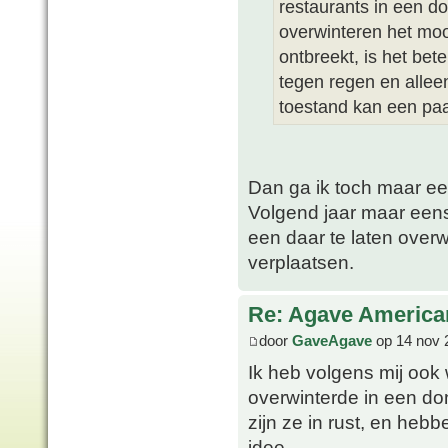
restaurants in een d
overwinteren het mooi
ontbreekt, is het bet
tegen regen en alleen
toestand kan een pa
Dan ga ik toch maar ee
Volgend jaar maar eens
een daar te laten overw
verplaatsen.
Re: Agave America
door
GaveAgave
op 14 nov 
Ik heb volgens mij ook
overwinterde in een don
zijn ze in rust, en heb
idee.