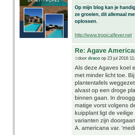
Op mijn blog kan je handi
ze groeien, dit allemaal me
oplossen.
http://www.tropicalfever.net
Re: Agave America
door
draco
op 23 jul 2016 11
Als deze Agaves koel e
met minder licht toe. B
plantentafels weggezet
alvast op een droge pl
binnen gaan. In droog
matige vorst volgens de
kuipplant ligt de veili
varianten zijn doorgaan
A. americana var. 'medi