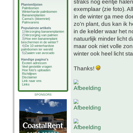
straks nog eentje hale
Plantenlijsten
exemplaar (zie foto). A
Palmbomen
Winterharde palmbomen
in de winter ga mee doe
Bananenplanten
Canna's (bloemriet)
Palmvarens
zo'n plant, dus kan ik 
Populairste artikels
in de kelder waar het 
1)
Verzorging bananenplanten
2)
Verzorging van palmen
natuurlijk minder licht
3)
Hoe een bananenplant
beschermen in de winter?
maar ook niet volle zon
4)
De 10 winterhardste
palmbomen ter wereld
winter ook heel licht st
5)
Zaaien van avocado
Handige pagina's
Exoten adressen
Veel gestelde vragen
Thanks!
Hoe foto's uploaden
Richtlijnen
Disclaimer
Link naar ons
Links
SPONSORS