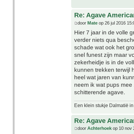
Re: Agave America
door
Mate
op 26 jul 2016 15:
Hier 7 jaar in de volle
verder niets qua besche
schade wat ook het gro
snel funest zijn maar v
zekerheidje is in de vol
kunnen trekken terwijl h
heel wat jaren van kunn
neem ik wat pups mee z
schitterende agave.
Een klein stukje Dalmatië in
Re: Agave America
door
Achterhoek
op 10 nov 