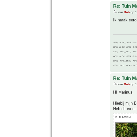
Re: Tuin M
door
Rob
op 1
Ik maak eerda
08/09, -14.7°C__14/15, - 3.6°
09/10, -10.0°C__15/16, - 5.9°
10/11, - 7.9°C__16/17, - 7.9°
11/12, -14.7°C__17/18, - 8.3°
12/13, - 7.9°C__18/19, - 7.5°C
13/14, - 0.8°C__19/20, - 2.8°C
Re: Tuin M
door
Rob
op 1
HI Marinus,
Hierbij mijn 
Heb dit ex si
BIJLAGEN