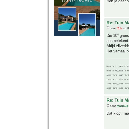
Heb je daar o
Re: Tuin M
door
Rob
op 0
Die 10° grens
eea betekent 
Altijd zilverkl
Het verhaal o
08/09, -14.7°C__14/15, - 3.6°
09/10, -10.0°C__15/16, - 5.9°
10/11, - 7.9°C__16/17, - 7.9°
11/12, -14.7°C__17/18, - 8.3°
12/13, - 7.9°C__18/19, - 7.5°C
13/14, - 0.8°C__19/20, - 2.8°C
Re: Tuin M
door
marinus
Dat klopt, ma