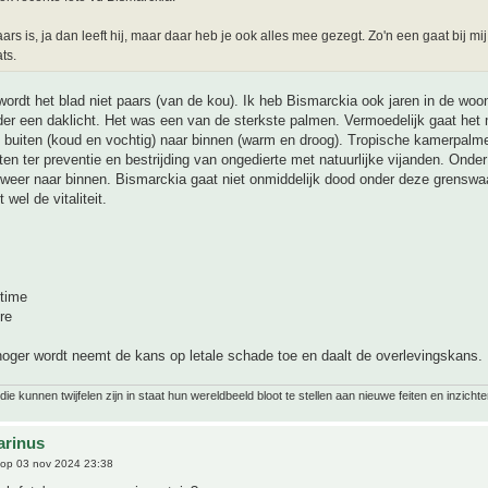
aars is, ja dan leeft hij, maar daar heb je ook alles mee gezegt. Zo'n een gaat bij mi
ats.
ordt het blad niet paars (van de kou). Ik heb Bismarckia ook jaren in de wo
r een daklicht. Het was een van de sterkste palmen. Vermoedelijk gaat het m
 buiten (koud en vochtig) naar binnen (warm en droog). Tropische kamerpalme
ten ter preventie en bestrijding van ongedierte met natuurlijke vijanden. Onde
 weer naar binnen. Bismarckia gaat niet onmiddelijk dood onder deze grensw
 wel de vitaliteit.
time
re
oger wordt neemt de kans op letale schade toe en daalt de overlevingskans.
ie kunnen twijfelen zijn in staat hun wereldbeeld bloot te stellen aan nieuwe feiten en inzichte
arinus
op 03 nov 2024 23:38