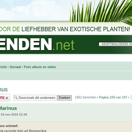
icht
‹
Sociaal
‹
Foto album en video
nus
1961 berichten •
Pagina
159
van
197
•
Marinus
 03 nov 2024 22:49
nus schreef:
ok recente foto vd Bismarckia.