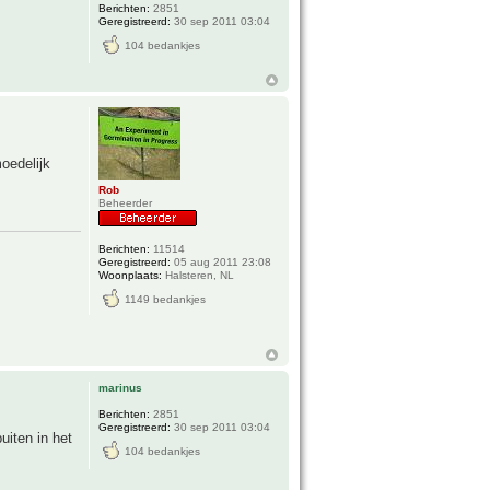
Berichten:
2851
Geregistreerd:
30 sep 2011 03:04
104 bedankjes
moedelijk
Rob
Beheerder
Berichten:
11514
Geregistreerd:
05 aug 2011 23:08
Woonplaats:
Halsteren, NL
1149 bedankjes
marinus
Berichten:
2851
Geregistreerd:
30 sep 2011 03:04
uiten in het
104 bedankjes