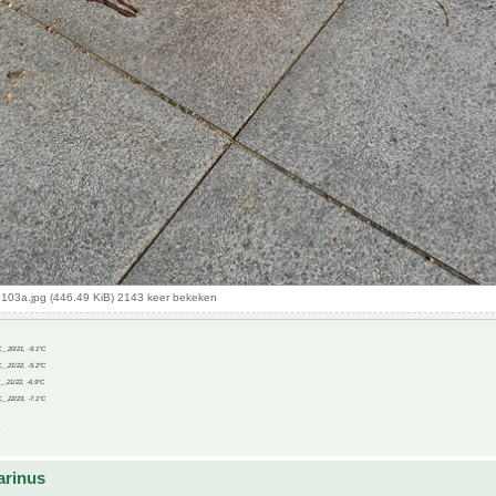
03a.jpg (446.49 KiB) 2143 keer bekeken
C__20/21, -9.1°C
C__21/22, -5.2°C
C__21/22, -6.9°C
C__22/23, -7.1°C
arinus