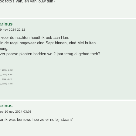
ok foto's van, en van jouw tuin?
arinus
9 nov 2024 22:12
 voor de nachten houdt ik ook aan Han.
in de regel ongeveer eind Sept binnen, eind Mei buiten..
eurig.
ver paarse planten hadden we 2 jaar terug al gehad toch?
C__20/21, -9.1°C
C__21/22, -5.2°C
C__21/22, -6.9°C
C__22/23, -7.1°C
arinus
op 10 nov 2024 03:03
ar ik was beniuwd hoe ze er nu bij staan?