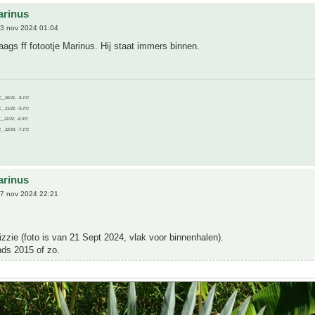
arinus
3 nov 2024 01:04
ags ff fotootje Marinus. Hij staat immers binnen.
C__20/21, -9.1°C
C__21/22, -5.2°C
C__21/22, -6.9°C
C__22/23, -7.1°C
arinus
7 nov 2024 22:21
Bizzie (foto is van 21 Sept 2024, vlak voor binnenhalen).
nds 2015 of zo.