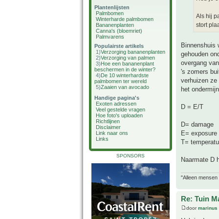
Plantenlijsten
Palmbomen
Als hij p
Winterharde palmbomen
stort pla
Bananenplanten
Canna's (bloemriet)
Palmvarens
Binnenshuis w
Populairste artikels
1)
Verzorging bananenplanten
gehouden onde
2)
Verzorging van palmen
overgang van
3)
Hoe een bananenplant
beschermen in de winter?
's zomers bui
4)
De 10 winterhardste
verhuizen ze
palmbomen ter wereld
5)
Zaaien van avocado
het ondermijnt
Handige pagina's
Exoten adressen
D = E/T
Veel gestelde vragen
Hoe foto's uploaden
Richtlijnen
D= damage
Disclaimer
E= exposure 
Link naar ons
Links
T= temperatu
SPONSORS
Naarmate D h
"Alleen mensen d
Re: Tuin M
door
marinus