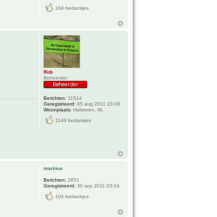
104 bedankjes
Rob
Beheerder
Berichten:
11514
Geregistreerd:
05 aug 2011 23:08
Woonplaats:
Halsteren, NL
1149 bedankjes
marinus
Berichten:
2851
Geregistreerd:
30 sep 2011 03:04
104 bedankjes