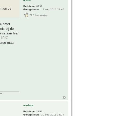
draco
Berichten:
6937
j naar de
Geregistreerd:
17 sep 2012 21:49
720 bedankjes
onkamer
is bij de
n staan hier
r 10°C
aarde maar
n"
marinus
Berichten:
2851
Geregistreerd:
30 sep 2011 03:04