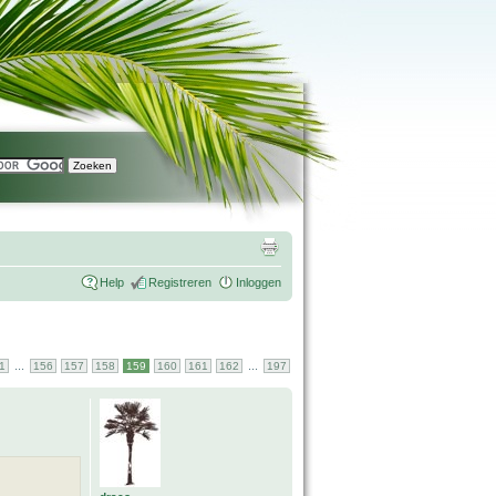
Help
Registreren
Inloggen
...
...
1
156
157
158
159
160
161
162
197