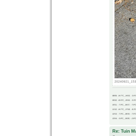
20240921_1531
08/09, -14.7°C__14/15, - 3.6°
09/10, -10.0°C__15/16, - 5.9°
10/11, - 7.9°C__16/17, - 7.9°
11/12, -14.7°C__17/18, - 8.3°
12/13, - 7.9°C__18/19, - 7.5°C
13/14, - 0.8°C__19/20, - 2.8°C
Re: Tuin M