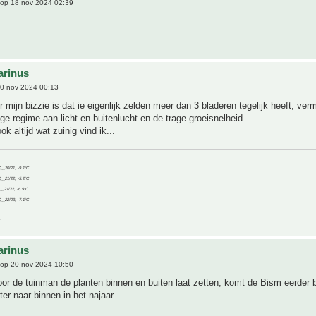
op 18 nov 2024 02:39
arinus
0 nov 2024 00:13
 mijn bizzie is dat ie eigenlijk zelden meer dan 3 bladeren tegelijk heeft, ver
ige regime aan licht en buitenlucht en de trage groeisnelheid.
ok altijd wat zuinig vind ik...
C__20/21, -9.1°C
C__21/22, -5.2°C
C__21/22, -6.9°C
C__22/23, -7.1°C
arinus
op 20 nov 2024 10:50
oor de tuinman de planten binnen en buiten laat zetten, komt de Bism eerder b
ter naar binnen in het najaar.