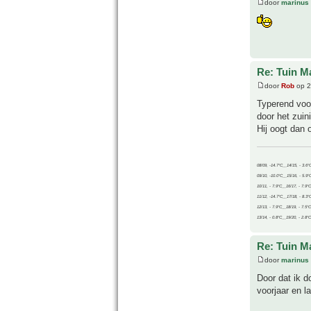
door
marinus
Re: Tuin M
door
Rob
op 2
Typerend voor
door het zuin
Hij oogt dan o
08/09, -14.7°C__14/15, - 3.6°
09/10, -10.0°C__15/16, - 5.9°
10/11, - 7.9°C__16/17, - 7.9°
11/12, -14.7°C__17/18, - 8.3°
12/13, - 7.9°C__18/19, - 7.5°C
13/14, - 0.8°C__19/20, - 2.8°C
Re: Tuin M
door
marinus
Door dat ik d
voorjaar en la