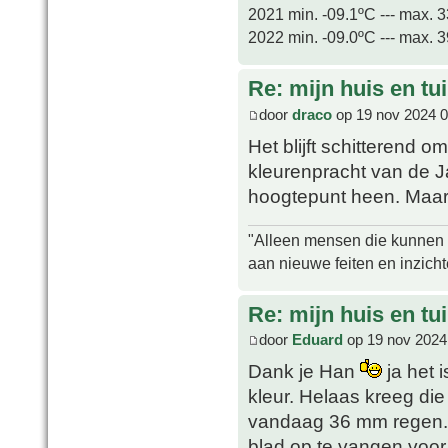
2021 min. -09.1ºC --- max. 
2022 min. -09.0ºC --- max. 
Re: mijn huis en tu
door
draco
op 19 nov 2024 0
Het blijft schitterend o
kleurenpracht van de 
hoogtepunt heen. Maar 
"Alleen mensen die kunnen tw
aan nieuwe feiten en inzich
Re: mijn huis en tu
door
Eduard
op 19 nov 2024
Dank je Han
ja het 
kleur. Helaas kreeg di
vandaag 36 mm regen. 
blad op te vangen voor 