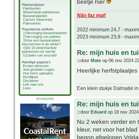
beetje hier
Plantenlijsten
Palmbomen
Winterharde palmbomen
Não faz mal!
Bananenplanten
Canna's (bloemriet)
Palmvarens
2022 minimum 24,7 - maxi
Populairste artikels
1)
Verzorging bananenplanten
2023 minimum 23,9 - maxi
2)
Verzorging van palmen
3)
Hoe een bananenplant
beschermen in de winter?
4)
De 10 winterhardste
Re: mijn huis en tu
palmbomen ter wereld
5)
Zaaien van avocado
door
Mate
op 06 nov 2024 2
Handige pagina's
Exoten adressen
Heerlijke herfstplaatjes
Veel gestelde vragen
Hoe foto's uploaden
Richtlijnen
Disclaimer
Link naar ons
Een klein stukje Dalmatië in
Links
SPONSORS
Re: mijn huis en tu
door
Eduard
op 18 nov 2024
Nu 2 weken verder en tij
kleur, net voor het blad
begon afgelopen Vrijda