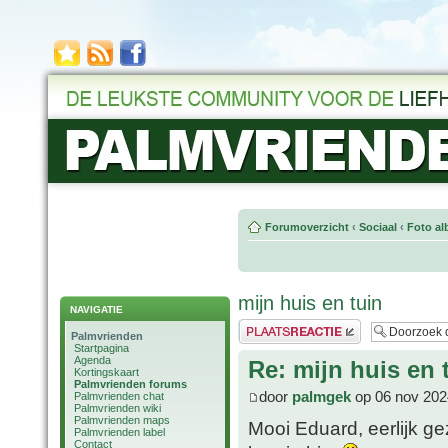
Forumoverzicht
‹
Sociaal
‹
Foto al
mijn huis en tuin
NAVIGATIE
Plaats een reactie
Palmvrienden
Startpagina
Agenda
Re: mijn huis en 
Kortingskaart
Palmvrienden forums
door
palmgek
op 06 nov 202
Palmvrienden chat
Palmvrienden wiki
Palmvrienden maps
Mooi Eduard, eerlijk ge
Palmvrienden label
Contact