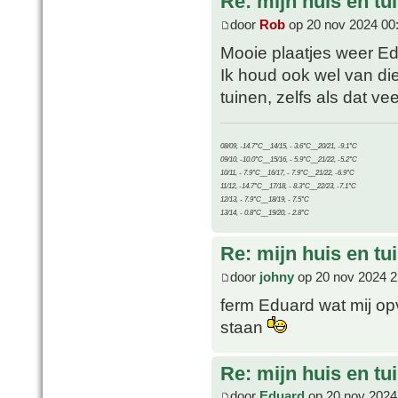
Re: mijn huis en tu
door
Rob
op 20 nov 2024 00
Mooie plaatjes weer Ed
Ik houd ook wel van die 
tuinen, zelfs als dat ve
08/09, -14.7°C__14/15, - 3.6°C__20/21, -9.1°C
09/10, -10.0°C__15/16, - 5.9°C__21/22, -5.2°C
10/11, - 7.9°C__16/17, - 7.9°C__21/22, -6.9°C
11/12, -14.7°C__17/18, - 8.3°C__22/23, -7.1°C
12/13, - 7.9°C__18/19, - 7.5°C
13/14, - 0.8°C__19/20, - 2.8°C
Re: mijn huis en tu
door
johny
op 20 nov 2024 2
ferm Eduard wat mij opv
staan
Re: mijn huis en tu
door
Eduard
op 20 nov 2024