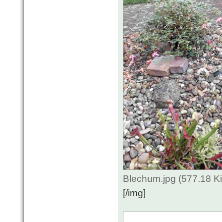
Blechum.jpg (577.18 K
[/img]