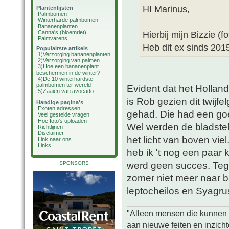
HI Marinus,
Plantenlijsten
Palmbomen
Winterharde palmbomen
Bananenplanten
Canna's (bloemriet)
Hierbij mijn Bizzie (
Palmvarens
Heb dit ex sinds 2015
Populairste artikels
1)
Verzorging bananenplanten
2)
Verzorging van palmen
3)
Hoe een bananenplant
beschermen in de winter?
4)
De 10 winterhardste
palmbomen ter wereld
Evident dat het Holland
5)
Zaaien van avocado
is Rob gezien dit twijfe
Handige pagina's
Exoten adressen
gehad. Die had een goe
Veel gestelde vragen
Hoe foto's uploaden
Wel werden de bladstel
Richtlijnen
Disclaimer
het licht van boven vie
Link naar ons
Links
heb ik 't nog een paar
werd geen succes. Tege
SPONSORS
zomer niet meer naar b
leptocheilos en Syagru
"Alleen mensen die kunnen tw
aan nieuwe feiten en inzich