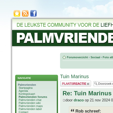
Forumoverzicht
‹
Sociaal
‹
Foto al
Tuin Marinus
NAVIGATIE
Plaats een reactie
Palmvrienden
Startpagina
Agenda
Re: Tuin Marinus
Kortingskaart
Palmvrienden forums
door
draco
op 21 nov 2024 0
Palmvrienden chat
Palmvrienden wiki
Palmvrienden maps
Palmvrienden label
Rob schreef:
Contact