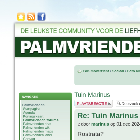
Forumoverzicht
‹
Sociaal
‹
Foto al
Tuin Marinus
NAVIGATIE
Plaats een reactie
Palmvrienden
Startpagina
Agenda
Re: Tuin Marinus
Kortingskaart
Palmvrienden forums
door
marinus
op 01 dec 202
Palmvrienden chat
Palmvrienden wiki
Palmvrienden maps
Rostrata?
Palmvrienden label
Contact