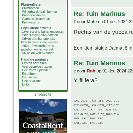
Plantenlijsten
Palmbomen
Winterharde palmbomen
Re: Tuin Marinus
Bananenplanten
Canna's (bloemriet)
door
Mate
op 01 dec 2024 2
Palmvarens
Populairste artikels
Rechts van de yucca ro
1)
Verzorging bananenplanten
2)
Verzorging van palmen
3)
Hoe een bananenplant
beschermen in de winter?
4)
De 10 winterhardste
Een klein stukje Dalmatië in
palmbomen ter wereld
5)
Zaaien van avocado
Handige pagina's
Re: Tuin Marinus
Exoten adressen
Veel gestelde vragen
door
Rob
op 01 dec 2024 22
Hoe foto's uploaden
Richtlijnen
Disclaimer
Y. filifera?
Link naar ons
Links
SPONSORS
08/09, -14.7°C__14/15, - 3.6°C__20/21, -9.1°C
09/10, -10.0°C__15/16, - 5.9°C__21/22, -5.2°C
10/11, - 7.9°C__16/17, - 7.9°C__21/22, -6.9°C
11/12, -14.7°C__17/18, - 8.3°C__22/23, -7.1°C
12/13, - 7.9°C__18/19, - 7.5°C
13/14, - 0.8°C__19/20, - 2.8°C