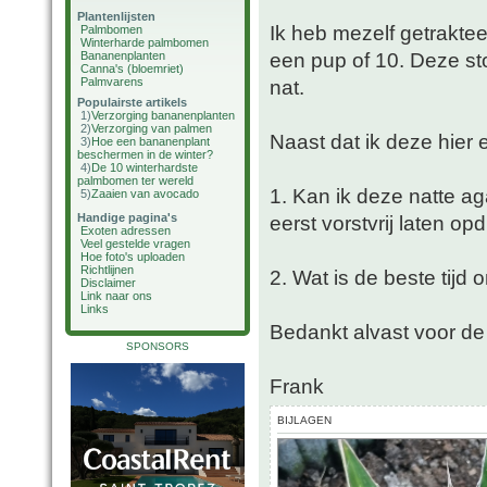
Plantenlijsten
Ik heb mezelf getrakt
Palmbomen
Winterharde palmbomen
een pup of 10. Deze sto
Bananenplanten
Canna's (bloemriet)
Palmvarens
nat.
Populairste artikels
1)
Verzorging bananenplanten
2)
Verzorging van palmen
Naast dat ik deze hier 
3)
Hoe een bananenplant
beschermen in de winter?
4)
De 10 winterhardste
palmbomen ter wereld
1. Kan ik deze natte a
5)
Zaaien van avocado
Handige pagina's
eerst vorstvrij laten o
Exoten adressen
Veel gestelde vragen
Hoe foto's uploaden
Richtlijnen
2. Wat is de beste tijd
Disclaimer
Link naar ons
Links
Bedankt alvast voor de 
SPONSORS
Frank
BIJLAGEN