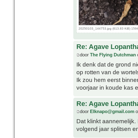
20250103_144753.jpg (613.83 KiB) 159
Re: Agave Lopanth
door
The Flying Dutchman
o
Ik denk dat de grond n
op rotten van de wortel
Ik zou hem eerst binnen
voorjaar in koude kas e
Re: Agave Lopanth
door
Elknapo@gmail.com
o
Dat klinkt aannemelijk.
volgend jaar splitsen en