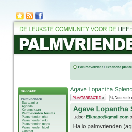
Forumoverzicht
‹
Exotische plant
Agave Lopantha Splend
NAVIGATIE
Plaats een reactie
Palmvrienden
Startpagina
Agenda
Agave Lopantha 
Kortingskaart
Palmvrienden forums
door
Elknapo@gmail.com
o
Palmvrienden chat
Palmvrienden wiki
Palmvrienden maps
Hallo palmvrienden (aga
Palmvrienden label
Contact