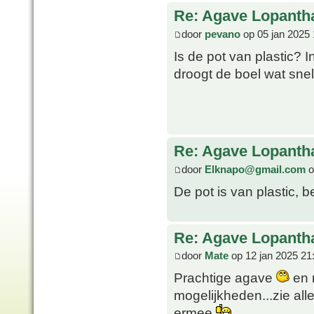
Re: Agave Lopanth
door
pevano
op 05 jan 2025 
Is de pot van plastic? I
droogt de boel wat snell
Re: Agave Lopanth
door
Elknapo@gmail.com
o
De pot is van plastic, b
Re: Agave Lopanth
door
Mate
op 12 jan 2025 21
Prachtige agave
en n
mogelijkheden...zie all
ermee