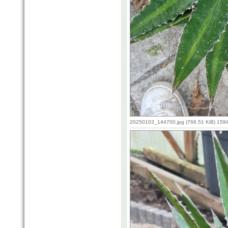
20250103_144700.jpg (768.51 KiB) 159