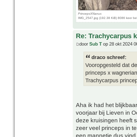
PrincepsXNanus
IMG_2547.jpg (192.38 KiB) 8086 keer b
Re: Trachycarpus k
door
Sub T
op 28 okt 2024 0
draco schreef:
Vooropgesteld dat de
princeps x wagnerian
Trachycarpus princep
Aha ik had het blijkbaa
voorjaar bij Lieven in
deze kruisingen heeft st
zeer veel princeps in te
een mannetje dus vind 