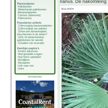
nanus. De nakomleing v
Plantenlijsten
Palmbomen
BIJLAGEN
Winterharde palmbomen
Bananenplanten
Canna's (bloemriet)
Palmvarens
Populairste artikels
1)
Verzorging bananenplanten
2)
Verzorging van palmen
3)
Hoe een bananenplant
beschermen in de winter?
4)
De 10 winterhardste
palmbomen ter wereld
5)
Zaaien van avocado
Handige pagina's
Exoten adressen
Veel gestelde vragen
Hoe foto's uploaden
Richtlijnen
Disclaimer
Link naar ons
Links
SPONSORS