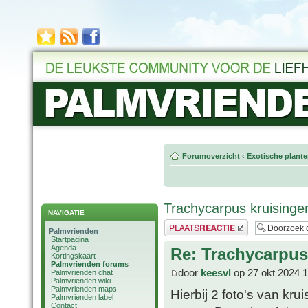
Forumoverzicht
‹
Exotische plant
Trachycarpus kruisinge
NAVIGATIE
Plaats een reactie
Palmvrienden
Startpagina
Agenda
Re: Trachycarpus
Kortingskaart
Palmvrienden forums
door
keesvl
op 27 okt 2024 1
Palmvrienden chat
Palmvrienden wiki
Palmvrienden maps
Hierbij 2 foto's van kr
Palmvrienden label
Contact