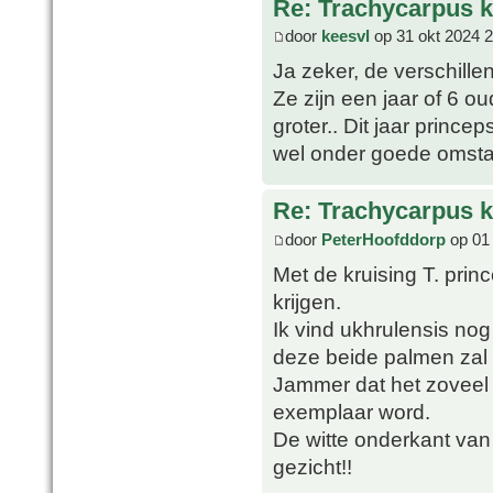
Re: Trachycarpus k
door
keesvl
op 31 okt 2024 2
Ja zeker, de verschillen
Ze zijn een jaar of 6 o
groter.. Dit jaar prince
wel onder goede omsta
Re: Trachycarpus k
door
PeterHoofddorp
op 01
Met de kruising T. prin
krijgen.
Ik vind ukhrulensis no
deze beide palmen zal 
Jammer dat het zoveel 
exemplaar word.
De witte onderkant van 
gezicht!!