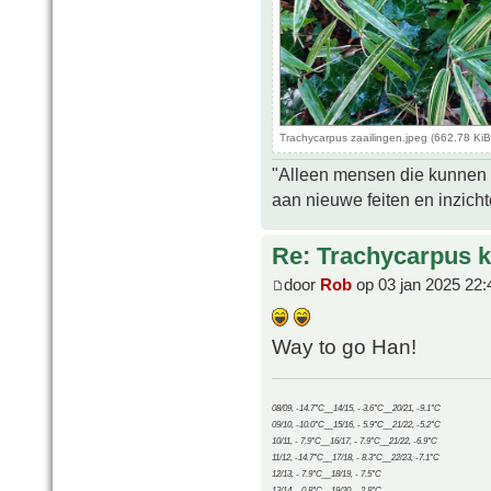
Trachycarpus zaailingen.jpeg (662.78 Ki
"Alleen mensen die kunnen tw
aan nieuwe feiten en inzich
Re: Trachycarpus k
door
Rob
op 03 jan 2025 22:
Way to go Han!
08/09, -14.7°C__14/15, - 3.6°C__20/21, -9.1°C
09/10, -10.0°C__15/16, - 5.9°C__21/22, -5.2°C
10/11, - 7.9°C__16/17, - 7.9°C__21/22, -6.9°C
11/12, -14.7°C__17/18, - 8.3°C__22/23, -7.1°C
12/13, - 7.9°C__18/19, - 7.5°C
13/14, - 0.8°C__19/20, - 2.8°C