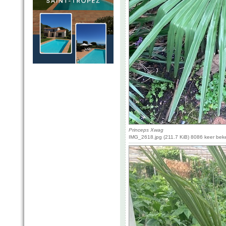
Princeps Xwag
IMG_2618.jpg (211.7 KiB) 8086 keer bek