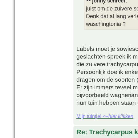
johny schreef:
juist om de zuivere s
Denk dat al lang verl
waschingtonia ?
Labels moet je sowies
geslachten spreek ik mij
die zuivere trachycarp
Persoonlijk doe ik enke
dragen om de soorten (
Er zijn immers teveel 
bijvoorbeeld wagnerian
hun tuin hebben staan e
Mijn tuintje! <--
hier klikken
Re: Trachycarpus k