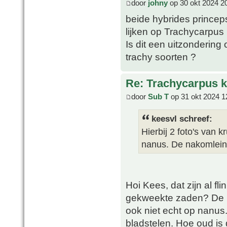
door
johny
op 30 okt 2024 2
beide hybrides prince
lijken op Trachycarpus
Is dit een uitzonderin
trachy soorten ?
Re: Trachycarpus k
door
Sub T
op 31 okt 2024 1
keesvl schreef:
Hierbij 2 foto's van 
nanus. De nakomleing
Hoi Kees, dat zijn al fl
gekweekte zaden? De pr
ook niet echt op nanus.
bladstelen. Hoe oud is