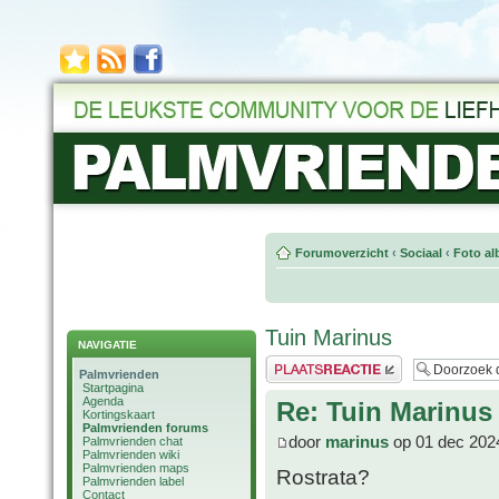
Forumoverzicht
‹
Sociaal
‹
Foto al
Tuin Marinus
NAVIGATIE
Plaats een reactie
Palmvrienden
Startpagina
Agenda
Re: Tuin Marinus
Kortingskaart
Palmvrienden forums
door
marinus
op 01 dec 202
Palmvrienden chat
Palmvrienden wiki
Palmvrienden maps
Rostrata?
Palmvrienden label
Contact