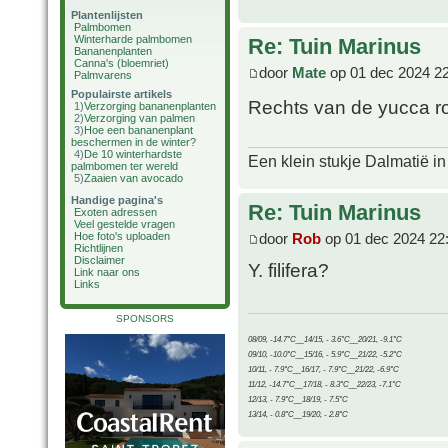
Plantenlijsten
Palmbomen
Winterharde palmbomen
Re: Tuin Marinus
Bananenplanten
Canna's (bloemriet)
door
Mate
op 01 dec 2024 2
Palmvarens
Populairste artikels
Rechts van de yucca ro
1)
Verzorging bananenplanten
2)
Verzorging van palmen
3)
Hoe een bananenplant
beschermen in de winter?
4)
De 10 winterhardste
Een klein stukje Dalmatië in
palmbomen ter wereld
5)
Zaaien van avocado
Handige pagina's
Re: Tuin Marinus
Exoten adressen
Veel gestelde vragen
door
Rob
op 01 dec 2024 22
Hoe foto's uploaden
Richtlijnen
Disclaimer
Y. filifera?
Link naar ons
Links
SPONSORS
08/09, -14.7°C__14/15, - 3.6°C__20/21, -9.1°C
09/10, -10.0°C__15/16, - 5.9°C__21/22, -5.2°C
10/11, - 7.9°C__16/17, - 7.9°C__21/22, -6.9°C
11/12, -14.7°C__17/18, - 8.3°C__22/23, -7.1°C
12/13, - 7.9°C__18/19, - 7.5°C
13/14, - 0.8°C__19/20, - 2.8°C