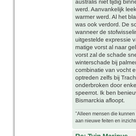
australis niet tijdig bi
werd. Aanvankelijk leek
warmer werd. Al het b
was ook verdord. De s
wanneer de stofwisseli
uitgestelde expressie va
matige vorst al naar ge
vorst zal de schade sn
winterschade bij palme
combinatie van vocht en
optreden zelfs bij Tra
onderbroken door enke
speerrot. Ik ben benie
Bismarckia afloopt.
"Alleen mensen die kunnen tw
aan nieuwe feiten en inzich