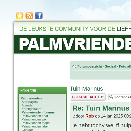
Forumoverzicht
‹
Sociaal
‹
Foto al
Tuin Marinus
NAVIGATIE
Plaats een reactie
Palmvrienden
Startpagina
Agenda
Re: Tuin Marinus
Kortingskaart
Palmvrienden forums
door
Rob
op 14 jan 2025 00:
Palmvrienden chat
Palmvrienden wiki
Palmvrienden maps
je hebt tochy wel ff h
Palmvrienden label
Contact