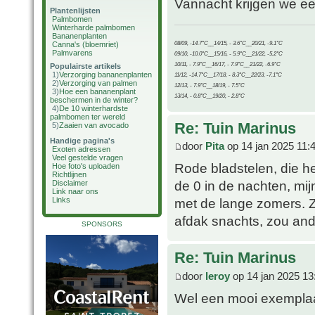
Vannacht krijgen we ee
Plantenlijsten
Palmbomen
Winterharde palmbomen
Bananenplanten
08/09, -14.7°C__14/15, - 3.6°C__20/21, -9.1°C
Canna's (bloemriet)
Palmvarens
09/10, -10.0°C__15/16, - 5.9°C__21/22, -5.2°C
10/11, - 7.9°C__16/17, - 7.9°C__21/22, -6.9°C
Populairste artikels
1)
Verzorging bananenplanten
11/12, -14.7°C__17/18, - 8.3°C__22/23, -7.1°C
2)
Verzorging van palmen
12/13, - 7.9°C__18/19, - 7.5°C
3)
Hoe een bananenplant
13/14, - 0.8°C__19/20, - 2.8°C
beschermen in de winter?
4)
De 10 winterhardste
palmbomen ter wereld
Re: Tuin Marinus
5)
Zaaien van avocado
Handige pagina's
door
Pita
op 14 jan 2025 11:
Exoten adressen
Veel gestelde vragen
Rode bladstelen, die h
Hoe foto's uploaden
Richtlijnen
de 0 in de nachten, mijn
Disclaimer
Link naar ons
Links
met de lange zomers. Z
afdak snachts, zou ande
SPONSORS
Re: Tuin Marinus
door
leroy
op 14 jan 2025 13
Wel een mooi exempla