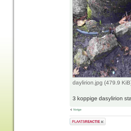
daylirion.jpg (479.9 K
3 koppige dasylirion staa
Vorige
Plaats een reactie