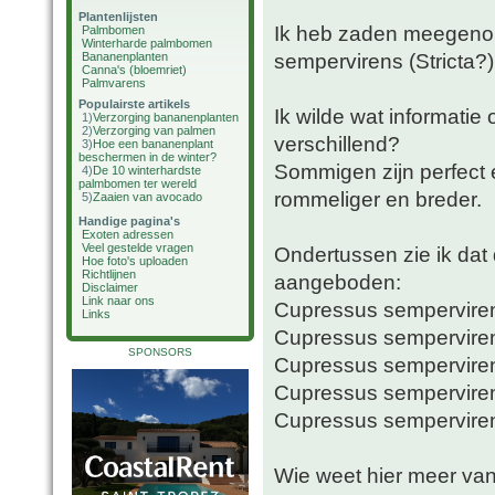
Plantenlijsten
Ik heb zaden meegenom
Palmbomen
Winterharde palmbomen
sempervirens (Stricta?)
Bananenplanten
Canna's (bloemriet)
Palmvarens
Populairste artikels
Ik wilde wat informatie
1)
Verzorging bananenplanten
2)
Verzorging van palmen
verschillend?
3)
Hoe een bananenplant
beschermen in de winter?
Sommigen zijn perfect 
4)
De 10 winterhardste
palmbomen ter wereld
rommeliger en breder.
5)
Zaaien van avocado
Handige pagina's
Exoten adressen
Veel gestelde vragen
Ondertussen zie ik dat
Hoe foto's uploaden
Richtlijnen
aangeboden:
Disclaimer
Link naar ons
Cupressus sempervirens
Links
Cupressus sempervirens
SPONSORS
Cupressus semperviren
Cupressus sempervire
Cupressus semperviren
Wie weet hier meer van