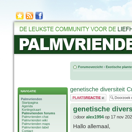
Forumoverzicht
‹
Exotische plant
genetische diversiteit
NAVIGATIE
Plaats een reactie
Palmvrienden
Startpagina
Agenda
genetische diver
Kortingskaart
Palmvrienden forums
door
alex1994
op 17 nov 202
Palmvrienden chat
Palmvrienden wiki
Palmvrienden maps
Hallo allemaal,
Palmvrienden label
Contact