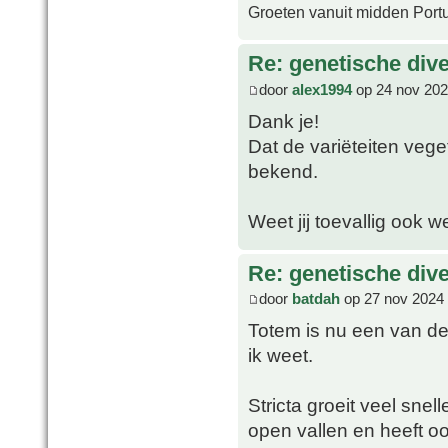
Groeten vanuit midden Port
Re: genetische div
door
alex1994
op 24 nov 202
Dank je!
Dat de variëteiten veg
bekend.
Weet jij toevallig ook 
Re: genetische div
door
batdah
op 27 nov 2024 
Totem is nu een van de 
ik weet.
Stricta groeit veel sne
open vallen en heeft oo