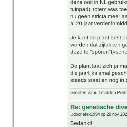
deze ooit in NL gebruik
tuinpad), totem was toe
nu geen stricta meer aa
al 20 jaar verder inmidd
Je kunt de plant best 
worden dat zijtakken g
deze te "sporen"(=sch
De plant laat zich prima
die jaarlijks smal gesc
steeds staat en nog in 
Groeten vanuit midden Port
Re: genetische div
door
alex1994
op 28 nov 202
Bedankt!