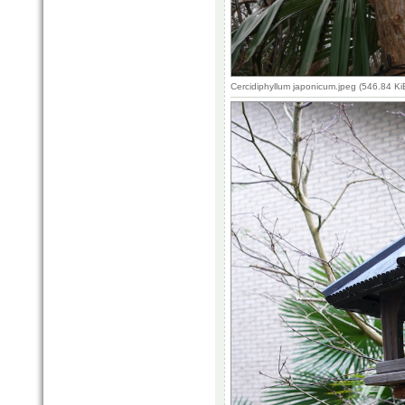
Cercidiphyllum japonicum.jpeg (546.84 K