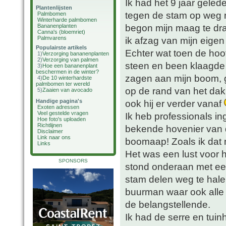
Ik had het 9 jaar geled
Plantenlijsten
tegen de stam op weg 
Palmbomen
Winterharde palmbomen
begon mijn maag te draa
Bananenplanten
Canna's (bloemriet)
Palmvarens
ik afzag van mijn eigen
Populairste artikels
Echter wat toen de hoo
1)
Verzorging bananenplanten
2)
Verzorging van palmen
steen en been klaagde 
3)
Hoe een bananenplant
beschermen in de winter?
zagen aan mijn boom, g
4)
De 10 winterhardste
palmbomen ter wereld
op de rand van het dak 
5)
Zaaien van avocado
Handige pagina's
ook hij er verder vanaf
Exoten adressen
Veel gestelde vragen
Ik heb professionals i
Hoe foto's uploaden
Richtlijnen
bekende hovenier van d
Disclaimer
Link naar ons
boomaap! Zoals ik dat
Links
Het was een lust voor 
SPONSORS
stond onderaan met ee
stam delen weg te hale
buurman waar ook alle
de belangstellende.
Ik had de serre en tuin