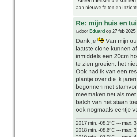
"Alleen mensen die kunnen tw
aan nieuwe feiten en inzich
Re: mijn huis en tu
door
Eduard
op 27 feb 2025 
Dank je
Van mijn ou
laatste clone kunnen afs
inmiddels een 20cm hoo
te zien groeien, het nie
Ook had ik van een res
plantje over die ik jare
begonnen met stamvor
meemaken net als met 
batch van het staan toe
ook nogmaals eentje v
2017 min. -08.1ºC --- max. 
2018 min. -08.6ºC --- max. 
2019 min. -07.0ºC --- max. 