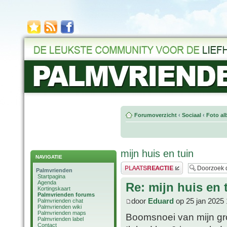
Forumoverzicht
‹
Sociaal
‹
Foto al
mijn huis en tuin
NAVIGATIE
Plaats een reactie
Palmvrienden
Startpagina
Agenda
Re: mijn huis en 
Kortingskaart
Palmvrienden forums
door
Eduard
op 25 jan 2025 
Palmvrienden chat
Palmvrienden wiki
Palmvrienden maps
Boomsnoei van mijn gr
Palmvrienden label
Contact