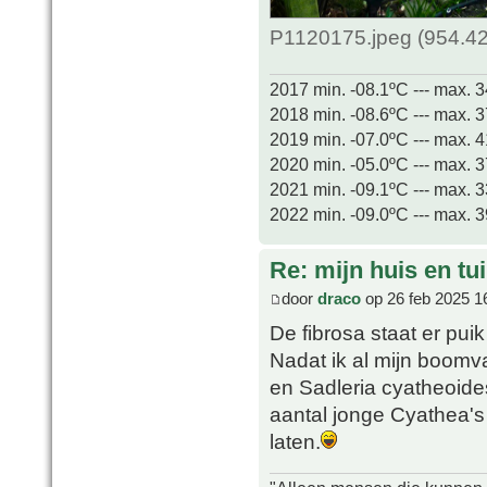
P1120175.jpeg (954.42
2017 min. -08.1ºC --- max. 
2018 min. -08.6ºC --- max. 
2019 min. -07.0ºC --- max. 
2020 min. -05.0ºC --- max. 
2021 min. -09.1ºC --- max. 
2022 min. -09.0ºC --- max. 
Re: mijn huis en tu
door
draco
op 26 feb 2025 1
De fibrosa staat er pui
Nadat ik al mijn boom
en Sadleria cyatheoid
aantal jonge Cyathea's
laten.