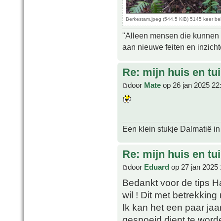
Berkestam.jpeg (544.5 KiB) 5145 keer b
"Alleen mensen die kunnen tw
aan nieuwe feiten en inzich
Re: mijn huis en tu
door
Mate
op 26 jan 2025 22
Een klein stukje Dalmatië in
Re: mijn huis en tu
door
Eduard
op 27 jan 2025 
Bedankt voor de tips Han
wil ! Dit met betrekkin
Ik kan het een paar jaar
gesnoeid dient te wor