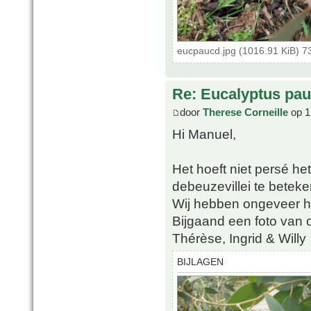
eucpaucd.jpg (1016.91 KiB) 7
Re: Eucalyptus pauci
door
Therese Corneille
op 1
Hi Manuel,
Het hoeft niet persé he
debeuzevillei te betek
Wij hebben ongeveer h
Bijgaand een foto van 
Thérèse, Ingrid & Willy
BIJLAGEN