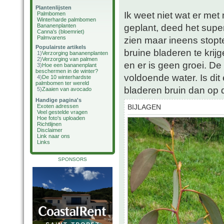
Plantenlijsten
Ik weet niet wat er met
Palmbomen
Winterharde palmbomen
geplant, deed het super t
Bananenplanten
Canna's (bloemriet)
Palmvarens
zien maar ineens stopt
Populairste artikels
bruine bladeren te krij
1)
Verzorging bananenplanten
2)
Verzorging van palmen
en er is geen groei. De 
3)
Hoe een bananenplant
beschermen in de winter?
voldoende water. Is di
4)
De 10 winterhardste
palmbomen ter wereld
bladeren bruin dan op de
5)
Zaaien van avocado
Handige pagina's
Exoten adressen
BIJLAGEN
Veel gestelde vragen
Hoe foto's uploaden
Richtlijnen
Disclaimer
Link naar ons
Links
SPONSORS