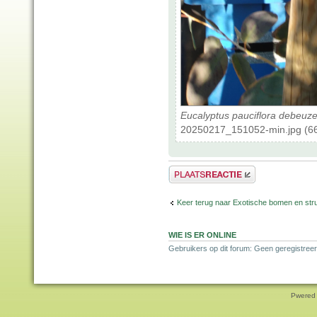
Eucalyptus pauciflora debeuzev
20250217_151052-min.jpg (66
Plaats een reactie
Keer terug naar Exotische bomen en str
WIE IS ER ONLINE
Gebruikers op dit forum: Geen geregistreer
Pwered