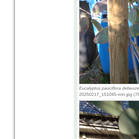
Eucalyptus pauciflora debeuzev
20250217_151045-min.jpg (76