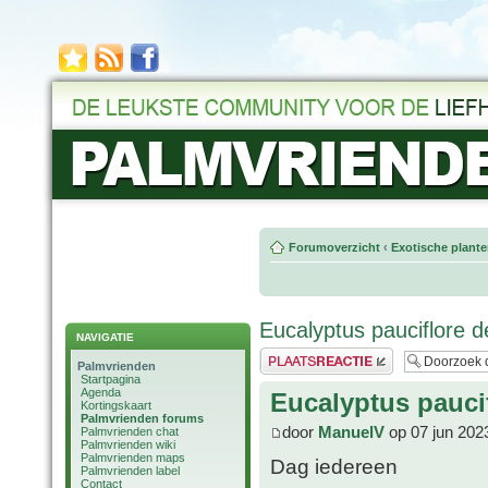
Forumoverzicht
‹
Exotische plant
Eucalyptus pauciflore de
NAVIGATIE
Plaats een reactie
Palmvrienden
Startpagina
Agenda
Eucalyptus paucifl
Kortingskaart
Palmvrienden forums
door
ManuelV
op 07 jun 202
Palmvrienden chat
Palmvrienden wiki
Palmvrienden maps
Dag iedereen
Palmvrienden label
Contact