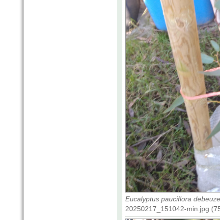
Eucalyptus pauciflora debeuzev
20250217_151042-min.jpg (75