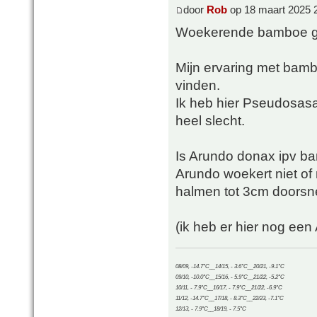
door
Rob
op 18 maart 2025 
Woekerende bamboe ga
Mijn ervaring met bambo
vinden.
Ik heb hier Pseudosasa 
heel slecht.
Is Arundo donax ipv b
Arundo woekert niet of 
halmen tot 3cm doorsn
(ik heb er hier nog een
08/09, -14.7°C__14/15, - 3.6°C__20/21, -9.1°C
09/10, -10.0°C__15/16, - 5.9°C__21/22, -5.2°C
10/11, - 7.9°C__16/17, - 7.9°C__21/22, -6.9°C
11/12, -14.7°C__17/18, - 8.3°C__22/23, -7.1°C
12/13, - 7.9°C__18/19, - 7.5°C