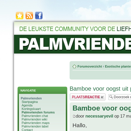
Forumoverzicht
‹
Exotische plant
Bamboe voor oogst uit 
NAVIGATIE
Plaats een reactie
Palmvrienden
Startpagina
Agenda
Bamboe voor oogs
Kortingskaart
Palmvrienden forums
door
necessaryevil
op 17 ma
Palmvrienden chat
Palmvrienden wiki
Palmvrienden maps
Hallo,
Palmvrienden label
Contact