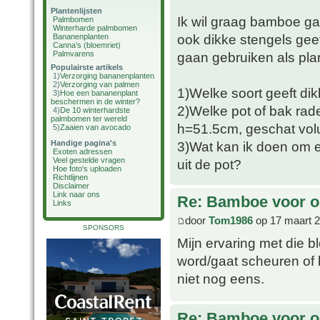
Plantenlijsten
Ik wil graag bamboe ga
Palmbomen
Winterharde palmbomen
ook dikke stengels geeft
Bananenplanten
Canna's (bloemriet)
Palmvarens
gaan gebruiken als plan
Populairste artikels
1)
Verzorging bananenplanten
2)
Verzorging van palmen
1)Welke soort geeft dik
3)
Hoe een bananenplant
beschermen in de winter?
2)Welke pot of bak rade
4)
De 10 winterhardste
palmbomen ter wereld
h=51.5cm, geschat vol
5)
Zaaien van avocado
Handige pagina's
3)Wat kan ik doen om e
Exoten adressen
Veel gestelde vragen
uit de pot?
Hoe foto's uploaden
Richtlijnen
Disclaimer
Link naar ons
Re: Bamboe voor oo
Links
door
Tom1986
op 17 maart 2
SPONSORS
Mijn ervaring met die b
word/gaat scheuren of b
niet nog eens.
Re: Bamboe voor oo