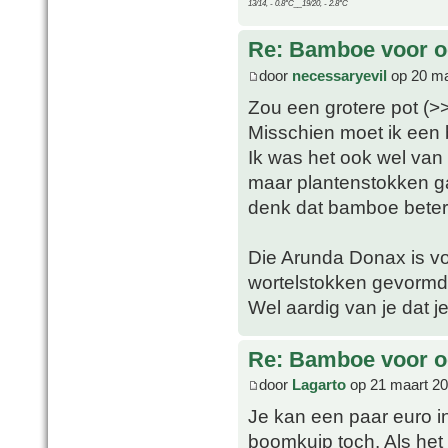
13/14, - 0.8°C__19/20, - 2.8°C
Re: Bamboe voor oo
door
necessaryevil
op 20 ma
Zou een grotere pot (
Misschien moet ik een
Ik was het ook wel van 
maar plantenstokken gaa
denk dat bamboe beter is
Die Arunda Donax is v
wortelstokken gevormd 
Wel aardig van je dat j
Re: Bamboe voor oo
door
Lagarto
op 21 maart 20
Je kan een paar euro i
boomkuip toch. Als het