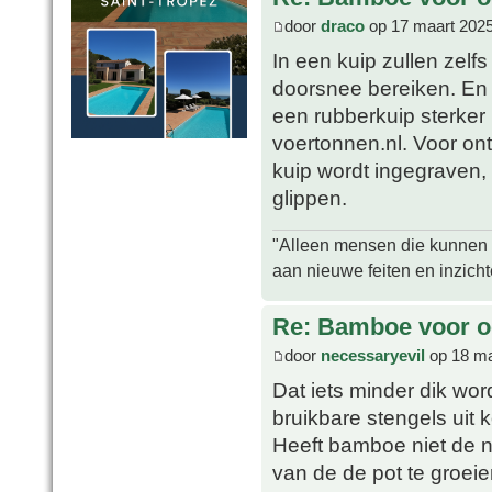
door
draco
op 17 maart 2025
In een kuip zullen zel
doorsnee bereiken. En
een rubberkuip sterker 
voertonnen.nl. Voor ont
kuip wordt ingegraven,
glippen.
"Alleen mensen die kunnen tw
aan nieuwe feiten en inzich
Re: Bamboe voor oo
door
necessaryevil
op 18 ma
Dat iets minder dik word
bruikbare stengels uit
Heeft bamboe niet de n
van de de pot te groei