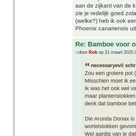
aan de zijkant van de 
zie je redelijk goed zo
(welke?) heb ik ook een
Phoenix canariensis ui
Re: Bamboe voor oo
door
Rob
op 21 maart 2025 
necessaryevil schr
Zou een grotere pot
Misschien moet ik e
Ik was het ook wel va
maar plantenstokken 
denk dat bamboe beter 
Die Arunda Donax is
wortelstokken gevorm
Wel aardig van je dat