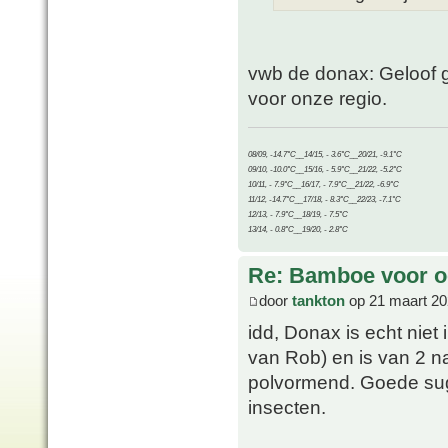
vwb de donax: Geloof ger
voor onze regio.
08/09, -14.7°C__14/15, - 3.6°C__20/21, -9.1°C
09/10, -10.0°C__15/16, - 5.9°C__21/22, -5.2°C
10/11, - 7.9°C__16/17, - 7.9°C__21/22, -6.9°C
11/12, -14.7°C__17/18, - 8.3°C__22/23, -7.1°C
12/13, - 7.9°C__18/19, - 7.5°C
13/14, - 0.8°C__19/20, - 2.8°C
Re: Bamboe voor oo
door
tankton
op 21 maart 20
idd, Donax is echt niet 
van Rob) en is van 2 na
polvormend. Goede sugg
insecten.