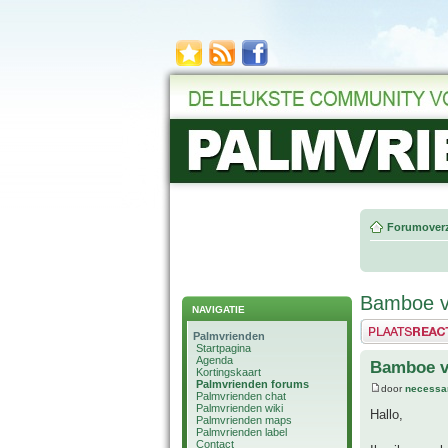
Forumoverz
Bamboe vo
NAVIGATIE
Plaats een reactie
Palmvrienden
Startpagina
Agenda
Bamboe vo
Kortingskaart
Palmvrienden forums
door
necessa
Palmvrienden chat
Palmvrienden wiki
Hallo,
Palmvrienden maps
Palmvrienden label
Contact