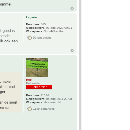
 rommel.
Lagarto
Berichten:
565
Geregistreerd:
09 aug 2020 00:21
t goed is
Woonplaats:
Noord-Drenthe
ppende
50 bedankjes
 ik ook een
Rob
k maken.
Beheerder
t niet met
ger.
Berichten:
11514
Geregistreerd:
05 aug 2011 23:08
en de soort
Woonplaats:
Halsteren, NL
rommel.
1149 bedankjes