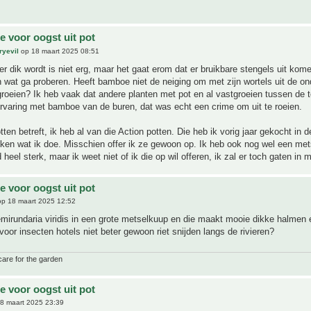
 voor oogst uit pot
ryevil
op 18 maart 2025 08:51
er dik wordt is niet erg, maar het gaat erom dat er bruikbare stengels uit kom
 wat ga proberen. Heeft bamboe niet de neiging om met zijn wortels uit de o
groeien? Ik heb vaak dat andere planten met pot en al vastgroeien tussen de t
rvaring met bamboe van de buren, dat was echt een crime om uit te roeien.
tten betreft, ik heb al van die Action potten. Die heb ik vorig jaar gekocht in 
jken wat ik doe. Misschien offer ik ze gewoon op. Ik heb ook nog wel een met
 heel sterk, maar ik weet niet of ik die op wil offeren, ik zal er toch gaten in
 voor oogst uit pot
p 18 maart 2025 12:52
mirundaria viridis in een grote metselkuup en die maakt mooie dikke halmen e
voor insecten hotels niet beter gewoon riet snijden langs de rivieren?
care for the garden
 voor oogst uit pot
8 maart 2025 23:39