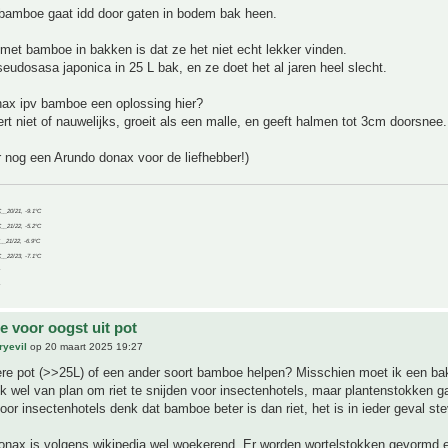
amboe gaat idd door gaten in bodem bak heen.
 met bamboe in bakken is dat ze het niet echt lekker vinden.
seudosasa japonica in 25 L bak, en ze doet het al jaren heel slecht.
nax ipv bamboe een oplossing hier?
t niet of nauwelijks, groeit als een malle, en geeft halmen tot 3cm doorsnee.
er nog een Arundo donax voor de liefhebber!)
C__20/21, -9.1°C
C__21/22, -5.2°C
C__21/22, -6.9°C
C__22/23, -7.1°C
 voor oogst uit pot
ryevil
op 20 maart 2025 19:27
ere pot (>>25L) of een ander soort bamboe helpen? Misschien moet ik een b
k wel van plan om riet te snijden voor insectenhotels, maar plantenstokken g
voor insectenhotels denk dat bamboe beter is dan riet, het is in ieder geval ste
onax is volgens wikipedia wel woekerend. Er worden wortelstokken gevormd e