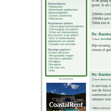
Ik wil graag 
Plantenlijsten
groeit, ik wi
Palmbomen
Winterharde palmbomen
Bananenplanten
1)Welke soort
Canna's (bloemriet)
2)Welke pot o
Palmvarens
3)Wat kan ik 
Populairste artikels
1)
Verzorging bananenplanten
2)
Verzorging van palmen
3)
Hoe een bananenplant
Re: Bamboe
beschermen in de winter?
4)
De 10 winterhardste
door
Tom198
palmbomen ter wereld
5)
Zaaien van avocado
Mijn ervaring
minste of ger
Handige pagina's
Exoten adressen
Veel gestelde vragen
Hoe foto's uploaden
Richtlijnen
Disclaimer
Link naar ons
Links
Re: Bamboe
SPONSORS
door
draco
op
In een kuip 
van de rhizom
voertonnen.nl
uitlopers ove
"Alleen mensen d