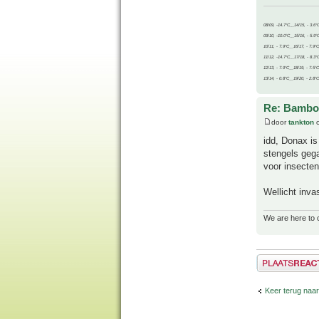
08/09, -14.7°C__14/15, - 3.6°
09/10, -10.0°C__15/16, - 5.9°
10/11, - 7.9°C__16/17, - 7.9°
11/12, -14.7°C__17/18, - 8.3°
12/13, - 7.9°C__18/19, - 7.5°C
13/14, - 0.8°C__19/20, - 2.8°C
Re: Bamboe
door
tankton
o
idd, Donax is
stengels gega
voor insecten
Wellicht invas
We are here to 
Plaats een reactie
Keer terug naa