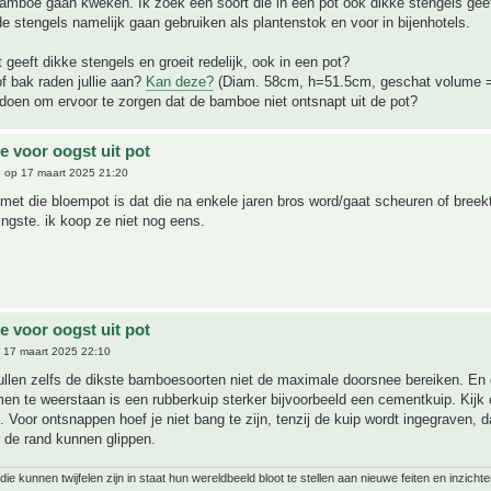
bamboe gaan kweken. Ik zoek een soort die in een pot ook dikke stengels geeft
l de stengels namelijk gaan gebruiken als plantenstok en voor in bijenhotels.
 geeft dikke stengels en groeit redelijk, ook in een pot?
f bak raden jullie aan?
Kan deze?
(Diam. 58cm, h=51.5cm, geschat volume 
doen om ervoor te zorgen dat de bamboe niet ontsnapt uit de pot?
 voor oogst uit pot
6
op 17 maart 2025 21:20
 met die bloempot is dat die na enkele jaren bros word/gaat scheuren of breekt
ingste. ik koop ze niet nog eens.
 voor oogst uit pot
 17 maart 2025 22:10
zullen zelfs de dikste bamboesoorten niet de maximale doorsnee bereiken. En
en te weerstaan is een rubberkuip sterker bijvoorbeeld een cementkuip. Kijk 
. Voor ontsnappen hoef je niet bang te zijn, tenzij de kuip wordt ingegraven,
r de rand kunnen glippen.
ie kunnen twijfelen zijn in staat hun wereldbeeld bloot te stellen aan nieuwe feiten en inzichte