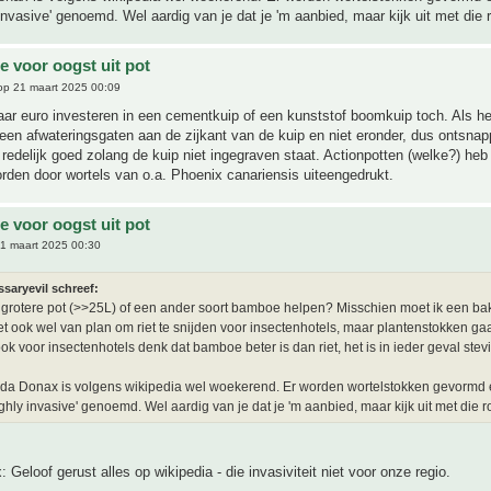
 invasive' genoemd. Wel aardig van je dat je 'm aanbied, maar kijk uit met die
 voor oogst uit pot
p 21 maart 2025 00:09
ar euro investeren in een cementkuip of een kunststof boomkuip toch. Als he
leen afwateringsgaten aan de zijkant van de kuip en niet eronder, dus ontsna
e redelijk goed zolang de kuip niet ingegraven staat. Actionpotten (welke?) heb
orden door wortels van o.a. Phoenix canariensis uiteengedrukt.
 voor oogst uit pot
1 maart 2025 00:30
saryevil schreef:
grotere pot (>>25L) of een ander soort bamboe helpen? Misschien moet ik een ba
et ook wel van plan om riet te snijden voor insectenhotels, maar plantenstokken gaa
ook voor insectenhotels denk dat bamboe beter is dan riet, het is in ieder geval stevi
da Donax is volgens wikipedia wel woekerend. Er worden wortelstokken gevormd 
ighly invasive' genoemd. Wel aardig van je dat je 'm aanbied, maar kijk uit met die 
 Geloof gerust alles op wikipedia - die invasiviteit niet voor onze regio.