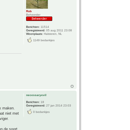
Rob
Beheerder
Berichten:
11514
Geregistreerd:
05 aug 2011 23:08
Woonplaats:
Halsteren, NL
1149 bedankjes
necessaryevil
Berichten:
18
Geregistreerd:
27 jan 2014 23:03
ak maken.
0 bedankjes
aat niet met
viger.
n de soort