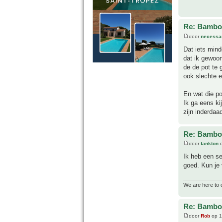
Re: Bamboe
door
necessa
Dat iets mind
dat ik gewoon
de de pot te 
ook slechte e
En wat die po
Ik ga eens ki
zijn inderdaad
Re: Bamboe
door
tankton
o
Ik heb een se
goed. Kun je 
We are here to 
Re: Bamboe
door
Rob
op 1