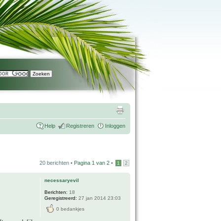
Help
Registreren
Inloggen
20 berichten •
Pagina
1
van
2
•
1
2
necessaryevil
Berichten:
18
Geregistreerd:
27 jan 2014 23:03
0 bedankjes