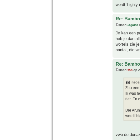
wordt 'highly
Re: Bamboe
door
Lagarto
o
Je kan een pa
heb je dan al
wortels zie j
aantal, die w
Re: Bamboe
door
Rob
op 2
neces
Zou een 
Ik was h
riet. En 
Die Arun
wordt 'h
vwb de donax: