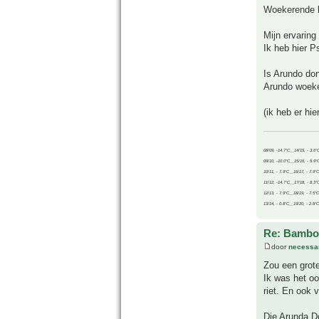
Woekerende b
Mijn ervaring
Ik heb hier P
Is Arundo do
Arundo woeker
(ik heb er hi
08/09, -14.7°C__14/15, - 3.6°
09/10, -10.0°C__15/16, - 5.9°
10/11, - 7.9°C__16/17, - 7.9°
11/12, -14.7°C__17/18, - 8.3°
12/13, - 7.9°C__18/19, - 7.5°C
13/14, - 0.8°C__19/20, - 2.8°C
Re: Bamboe
door
necessa
Zou een grot
Ik was het oo
riet. En ook 
Die Arunda D