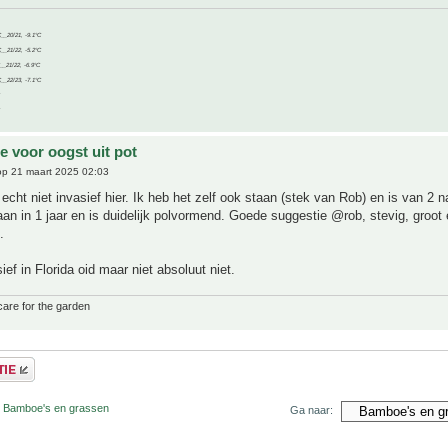
C__20/21, -9.1°C
C__21/22, -5.2°C
C__21/22, -6.9°C
C__22/23, -7.1°C
 voor oogst uit pot
p 21 maart 2025 02:03
 echt niet invasief hier. Ik heb het zelf ook staan (stek van Rob) en is van 2 n
an in 1 jaar en is duidelijk polvormend. Goede suggestie @rob, stevig, groot 
.
ief in Florida oid maar niet absoluut niet.
care for the garden
r Bamboe's en grassen
Ga naar: