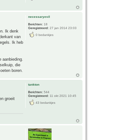
necessaryevil
Berichten:
18
Geregistreerd:
27 jan 2014 23:03
en. Ik denk
0 bedankjes
nderkant van
egels. Ik heb
de aanbieding.
selkuip, die
 moeten boren.
tankton
Berichten:
544
Geregistreerd:
11 okt 2021 10:45
n groeit
43 bedankjes