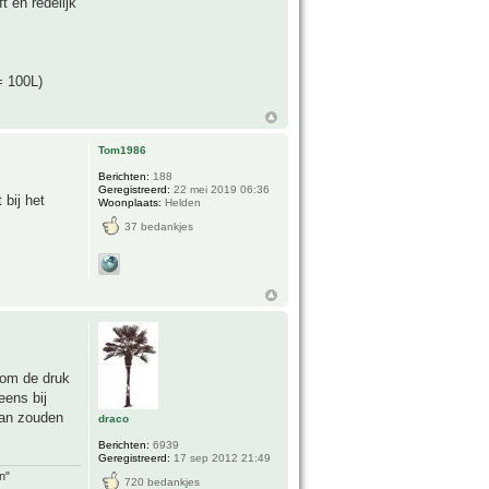
 en redelijk
= 100L)
Tom1986
Berichten:
188
Geregistreerd:
22 mei 2019 06:36
 bij het
Woonplaats:
Helden
37 bedankjes
 om de druk
eens bij
 dan zouden
draco
Berichten:
6939
Geregistreerd:
17 sep 2012 21:49
n"
720 bedankjes