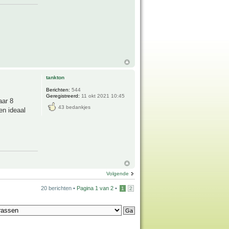
tankton
Berichten:
544
Geregistreerd:
11 okt 2021 10:45
aar 8
43 bedankjes
en ideaal
Volgende
20 berichten •
Pagina
1
van
2
•
1
2