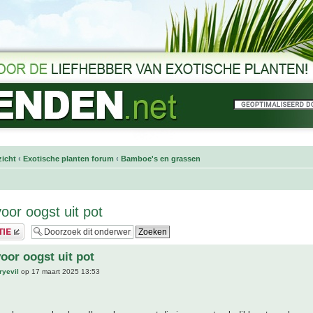
icht
‹
Exotische planten forum
‹
Bamboe's en grassen
or oogst uit pot
or oogst uit pot
ryevil
op 17 maart 2025 13:53