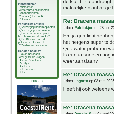
de kluit bijna opdroogt
Plantenlijsten
makkelijke plant als je
Palmbomen
Winterharde palmbomen
Bananenplanten
Canna's (bloemriet)
Palmvarens
Re: Dracena mass
Populairste artikels
door
Patriickjoo
op 23 apr 2
1)
Verzorging bananenplanten
2)
Verzorging van palmen
3)
Hoe een bananenplant
Hm ja qua licht hebben w
beschermen in de winter?
4)
De 10 winterhardste
het nergens super te d
palmbomen ter wereld
5)
Zaaien van avocado
Qua water proberen we 
Handige pagina's
Is er qua snoeien nog 
Exoten adressen
Veel gestelde vragen
weer aanslaan?
Hoe foto's uploaden
Richtlijnen
Disclaimer
Link naar ons
Links
Re: Dracena mass
door
Lagarto
op 03 mei 2025
SPONSORS
Heeft hij ook weleens
Re: Dracena mass
door
Dennis_S
op 04 mei 20