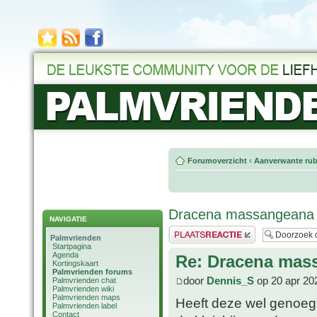
Forumoverzicht
‹
Aanverwante rub
Dracena massangeana
NAVIGATIE
Plaats een reactie
Palmvrienden
Startpagina
Agenda
Re: Dracena mas
Kortingskaart
Palmvrienden forums
door
Dennis_S
op 20 apr 20
Palmvrienden chat
Palmvrienden wiki
Palmvrienden maps
Heeft deze wel genoeg l
Palmvrienden label
Contact