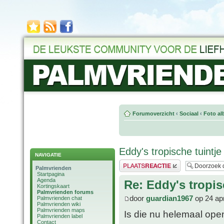
Forumoverzicht
‹
Sociaal
‹
Foto al
Eddy's tropische tuintje
NAVIGATIE
Plaats een reactie
Palmvrienden
Startpagina
Agenda
Re: Eddy's tropis
Kortingskaart
Palmvrienden forums
door
guardian1967
op 24 ap
Palmvrienden chat
Palmvrienden wiki
Palmvrienden maps
Is die nu helemaal open
Palmvrienden label
Contact