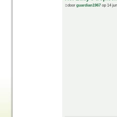
door
guardian1967
op 14 ju