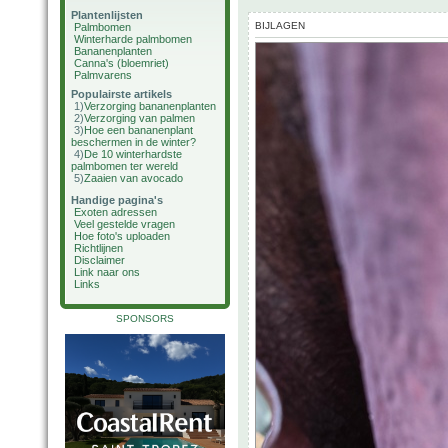
Plantenlijsten
BIJLAGEN
Palmbomen
Winterharde palmbomen
Bananenplanten
Canna's (bloemriet)
Palmvarens
Populairste artikels
1)
Verzorging bananenplanten
2)
Verzorging van palmen
3)
Hoe een bananenplant
beschermen in de winter?
4)
De 10 winterhardste
palmbomen ter wereld
5)
Zaaien van avocado
Handige pagina's
Exoten adressen
Veel gestelde vragen
Hoe foto's uploaden
Richtlijnen
Disclaimer
Link naar ons
Links
SPONSORS