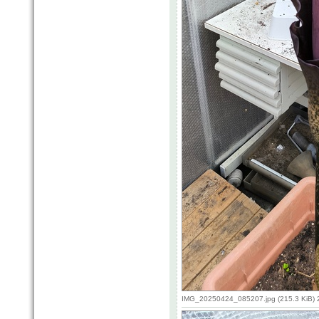
IMG_20250424_085207.jpg (215.3 KiB) 