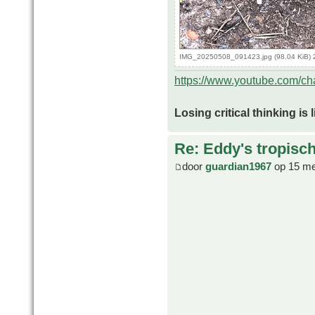
IMG_20250508_091423.jpg (98.04 KiB) 
https://www.youtube.com/
Losing critical thinking is 
Re: Eddy's tropische
door
guardian1967
op 15 me