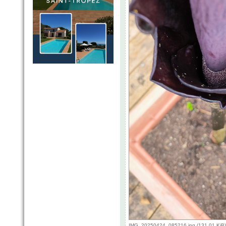
IMG_20250424_085216.jpg (131.01 KiB)