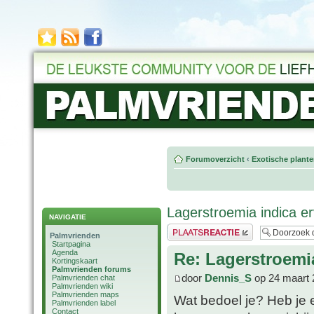
Forumoverzicht
‹
Exotische plant
Lagerstroemia indica e
NAVIGATIE
Plaats een reactie
Palmvrienden
Startpagina
Agenda
Re: Lagerstroemi
Kortingskaart
Palmvrienden forums
door
Dennis_S
op 24 maart 
Palmvrienden chat
Palmvrienden wiki
Palmvrienden maps
Wat bedoel je? Heb je e
Palmvrienden label
Contact