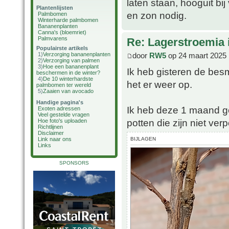
laten staan, hooguit bij
Plantenlijsten
en zon nodig.
Palmbomen
Winterharde palmbomen
Bananenplanten
Canna's (bloemriet)
Palmvarens
Re: Lagerstroemia 
Populairste artikels
door
RW5
op 24 maart 2025 
1)
Verzorging bananenplanten
2)
Verzorging van palmen
3)
Hoe een bananenplant
Ik heb gisteren de besme
beschermen in de winter?
4)
De 10 winterhardste
het er weer op.
palmbomen ter wereld
5)
Zaaien van avocado
Handige pagina's
Ik heb deze 1 maand ge
Exoten adressen
Veel gestelde vragen
potten die zijn niet ve
Hoe foto's uploaden
Richtlijnen
Disclaimer
BIJLAGEN
Link naar ons
Links
SPONSORS