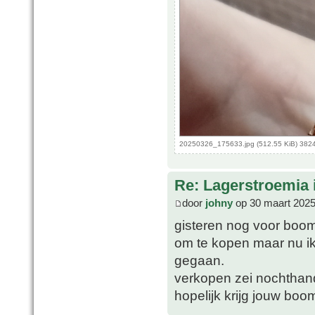
20250326_175633.jpg (512.55 KiB) 382
Re: Lagerstroemia 
door
johny
op 30 maart 2025
gisteren nog voor boom
om te kopen maar nu ik 
gegaan.
verkopen zei nochthan
hopelijk krijg jouw boo