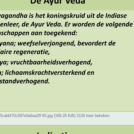
cabbf70c597e0a6aa2ff-93.jpg (168.25 KiB) 2126 keer bekeken