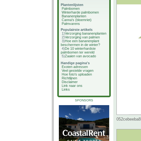
Plantenlijsten
Palmbomen
Winterharde palmbomen
Bananenplanten
Canna's (bloemriet)
Palmvarens
Populairste artikels
1)
Verzorging bananenplanten
2)
Verzorging van palmen
3)
Hoe een bananenplant
beschermen in de winter?
4)
De 10 winterhardste
palmbomen ter wereld
5)
Zaaien van avocado
Handige pagina's
Exoten adressen
Veel gestelde vragen
Hoe foto's uploaden
Richtlijnen
Disclaimer
Link naar ons
Links
SPONSORS
052cebeeba83