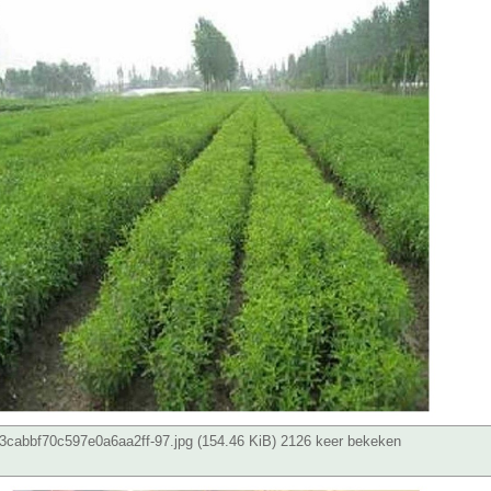
cabbf70c597e0a6aa2ff-97.jpg (154.46 KiB) 2126 keer bekeken