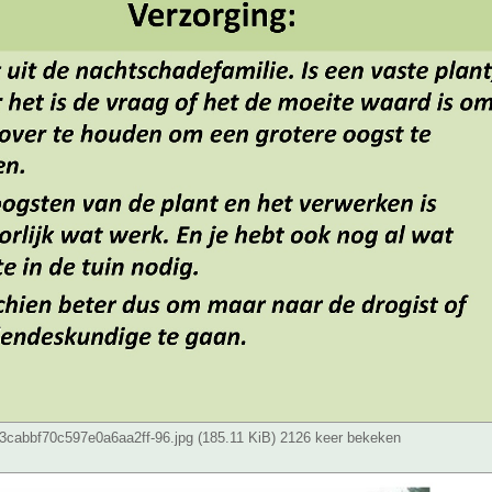
cabbf70c597e0a6aa2ff-96.jpg (185.11 KiB) 2126 keer bekeken