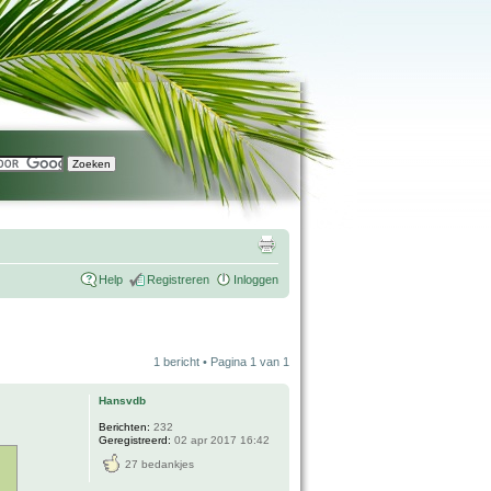
Help
Registreren
Inloggen
1 bericht • Pagina
1
van
1
Hansvdb
Berichten:
232
Geregistreerd:
02 apr 2017 16:42
27 bedankjes