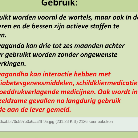
cabbf70c597e0a6aa2ff-95.jpg (231.28 KiB) 2126 keer bekeken