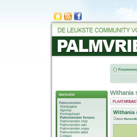
Forumoverz
Withania
NAVIGATIE
Plaats een reactie
Palmvrienden
Startpagina
Agenda
Withania
Kortingskaart
Palmvrienden forums
door
Hansvdb
Palmvrienden chat
Palmvrienden wiki
Palmvrienden maps
Palmvrienden label
Contact