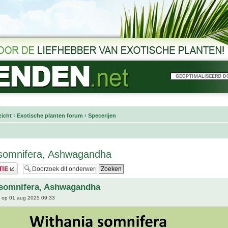
icht
‹
Exotische planten forum
‹
Specerijen
 somnifera, Ashwagandha
 somnifera, Ashwagandha
op 01 aug 2025 09:33