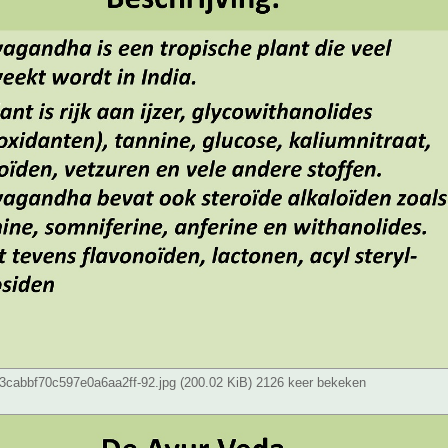
cabbf70c597e0a6aa2ff-92.jpg (200.02 KiB) 2126 keer bekeken