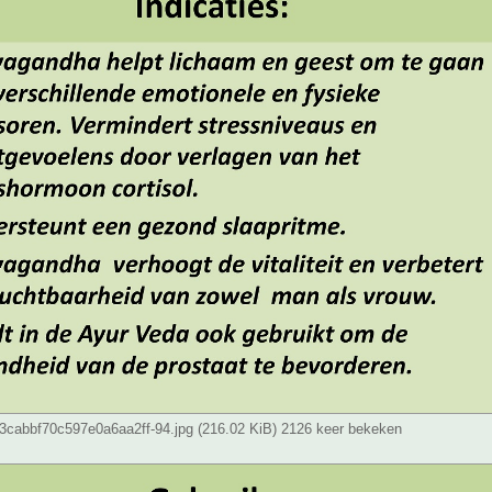
cabbf70c597e0a6aa2ff-94.jpg (216.02 KiB) 2126 keer bekeken