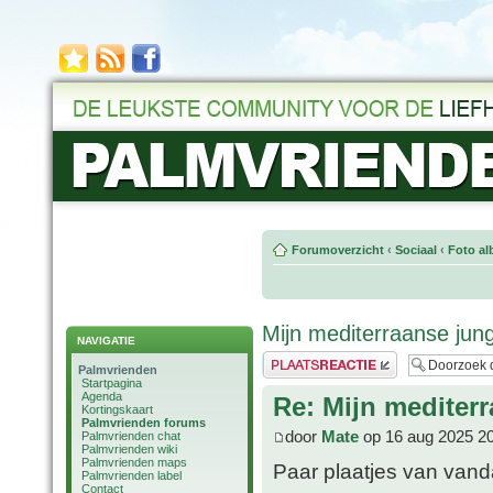
Forumoverzicht
‹
Sociaal
‹
Foto al
Mijn mediterraanse jung
NAVIGATIE
Plaats een reactie
Palmvrienden
Startpagina
Agenda
Re: Mijn mediter
Kortingskaart
Palmvrienden forums
door
Mate
op 16 aug 2025 2
Palmvrienden chat
Palmvrienden wiki
Palmvrienden maps
Paar plaatjes van vand
Palmvrienden label
Contact