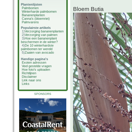
Plantenlijsten
Bloem Butia
Palmbomen
Winterharde palmbomen
Bananenplanten
Canna's (bloemriet)
Palmvarens
Populairste artikels
1)
Verzorging bananenplanten
2)
Verzorging van palmen
3)
Hoe een bananenplant
beschermen in de winter?
4)
De 10 winterhardste
palmbomen ter wereld
5)
Zaaien van avocado
Handige pagina's
Exoten adressen
Veel gestelde vragen
Hoe foto's uploaden
Richtlijnen
Disclaimer
Link naar ons
Links
SPONSORS