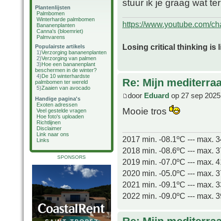
stuur ik je graag wat te
Plantenlijsten
Palmbomen
Winterharde palmbomen
https://www.youtube.com/
Bananenplanten
Canna's (bloemriet)
Palmvarens
Losing critical thinking is 
Populairste artikels
1)
Verzorging bananenplanten
2)
Verzorging van palmen
3)
Hoe een bananenplant
beschermen in de winter?
4)
De 10 winterhardste
Re: Mijn mediterra
palmbomen ter wereld
5)
Zaaien van avocado
door
Eduard
op 27 sep 2025
Handige pagina's
Exoten adressen
Mooie tros
Veel gestelde vragen
Hoe foto's uploaden
Richtlijnen
Disclaimer
Link naar ons
2017 min. -08.1ºC --- max. 
Links
2018 min. -08.6ºC --- max. 
SPONSORS
2019 min. -07.0ºC --- max. 
2020 min. -05.0ºC --- max. 
2021 min. -09.1ºC --- max. 
2022 min. -09.0ºC --- max. 