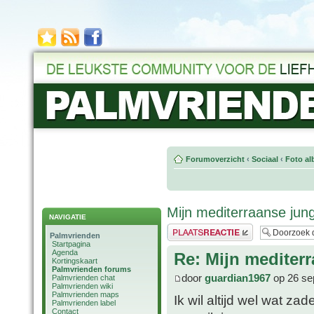
Forumoverzicht
‹
Sociaal
‹
Foto al
Mijn mediterraanse jung
NAVIGATIE
Plaats een reactie
Palmvrienden
Startpagina
Agenda
Re: Mijn mediter
Kortingskaart
Palmvrienden forums
door
guardian1967
op 26 se
Palmvrienden chat
Palmvrienden wiki
Palmvrienden maps
Ik wil altijd wel wat z
Palmvrienden label
Contact