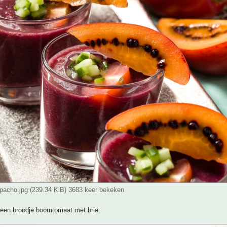
zpacho.jpg (239.34 KiB) 3683 keer bekeken
, een broodje boomtomaat met brie: