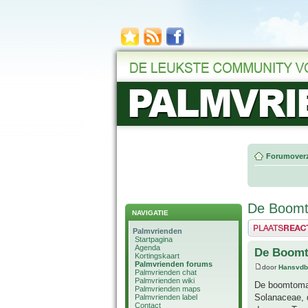
Forumoverz
De Boomt
NAVIGATIE
Plaats een reactie
Palmvrienden
Startpagina
Agenda
De Boomt
Kortingskaart
Palmvrienden forums
door
Hansvdb
Palmvrienden chat
Palmvrienden wiki
De boomtomaa
Palmvrienden maps
Solanaceae, d
Palmvrienden label
Contact