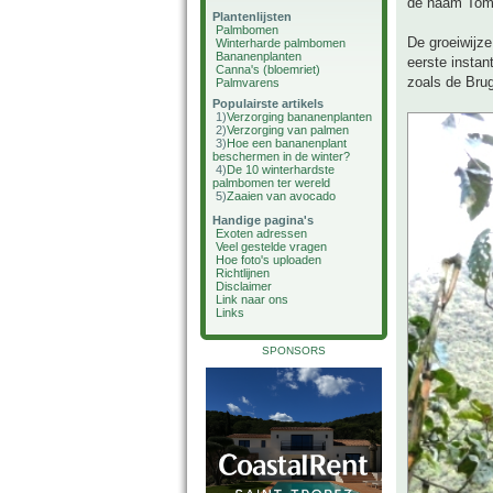
de naam Toma
Plantenlijsten
Palmbomen
De groeiwijz
Winterharde palmbomen
Bananenplanten
eerste instan
Canna's (bloemriet)
zoals de Brug
Palmvarens
Populairste artikels
1)
Verzorging bananenplanten
2)
Verzorging van palmen
3)
Hoe een bananenplant
beschermen in de winter?
4)
De 10 winterhardste
palmbomen ter wereld
5)
Zaaien van avocado
Handige pagina's
Exoten adressen
Veel gestelde vragen
Hoe foto's uploaden
Richtlijnen
Disclaimer
Link naar ons
Links
SPONSORS