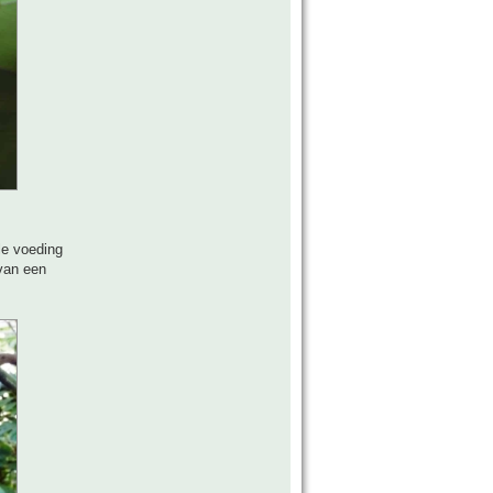
le voeding
 van een