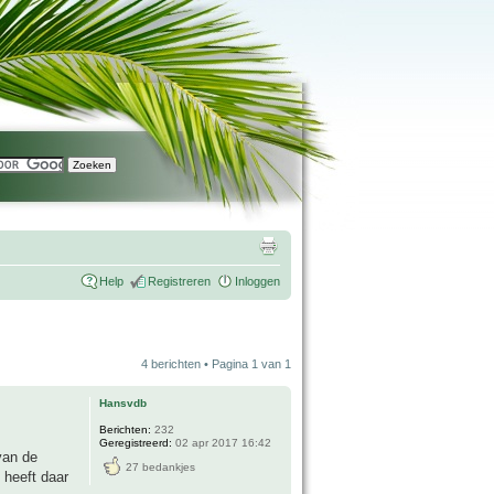
Help
Registreren
Inloggen
4 berichten • Pagina
1
van
1
Hansvdb
Berichten:
232
Geregistreerd:
02 apr 2017 16:42
van de
27 bedankjes
 heeft daar