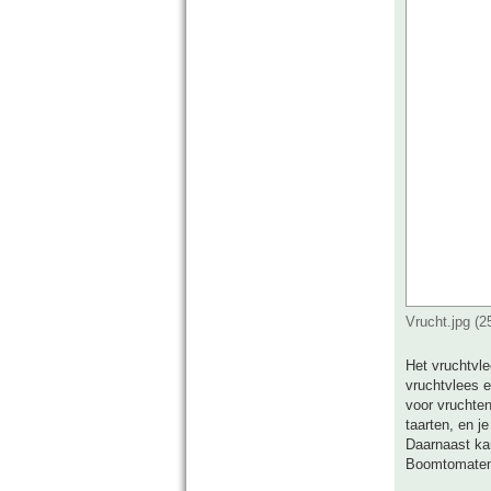
Vrucht.jpg (
Het vruchtvle
vruchtvlees e
voor vruchten
taarten, en j
Daarnaast kan
Boomtomaten