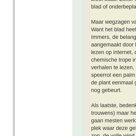
blad of onderbepla
Maar wegzagen van
Want het blad heef
Immers, de belang
aangemaakt door he
lezen op internet,
chemische trope in
verhalen te lezen,
speerrot een palm 
de plant eenmaal g
nog gebeurt.
Als laatste, bedenk
trouwens) maar he
gaan mesten werkt
plek waar deze geli
zon, de volle wind