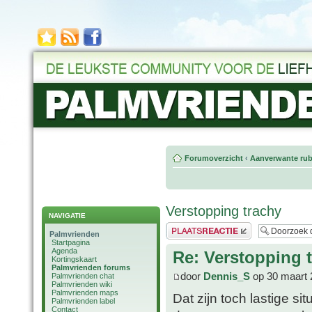
Forumoverzicht
‹
Aanverwante rub
Verstopping trachy
NAVIGATIE
Plaats een reactie
Palmvrienden
Startpagina
Agenda
Re: Verstopping 
Kortingskaart
Palmvrienden forums
door
Dennis_S
op 30 maart 
Palmvrienden chat
Palmvrienden wiki
Palmvrienden maps
Dat zijn toch lastige si
Palmvrienden label
Contact