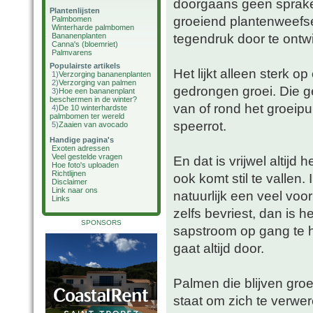
doorgaans geen sprake.
Plantenlijsten
groeiend plantenweefsel
Palmbomen
Winterharde palmbomen
tegendruk door te ontw
Bananenplanten
Canna's (bloemriet)
Palmvarens
Populairste artikels
Het lijkt alleen sterk 
1)
Verzorging bananenplanten
2)
Verzorging van palmen
gedrongen groei. Die g
3)
Hoe een bananenplant
beschermen in de winter?
van of rond het groeip
4)
De 10 winterhardste
palmbomen ter wereld
speerrot.
5)
Zaaien van avocado
Handige pagina's
Exoten adressen
Veel gestelde vragen
En dat is vrijwel altijd
Hoe foto's uploaden
Richtlijnen
ook komt stil te vallen.
Disclaimer
Link naar ons
natuurlijk een veel voo
Links
zelfs bevriest, dan is 
SPONSORS
sapstroom op gang te 
gaat altijd door.
Palmen die blijven groei
staat om zich te verwe