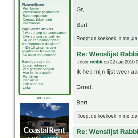
Plantenlijsten
Gr,
Palmbomen
Winterharde palmbomen
Bananenplanten
Canna's (bloemriet)
Palmvarens
Bert
Populairste artikels
1)
Verzorging bananenplanten
2)
Verzorging van palmen
Roept de koekoek in mei,dan 
3)
Hoe een bananenplant
beschermen in de winter?
4)
De 10 winterhardste
palmbomen ter wereld
Re: Wenslijst Rabbi
5)
Zaaien van avocado
door
rabbit
op 22 aug 2010 
Handige pagina's
Exoten adressen
Veel gestelde vragen
Ik heb mijn lijst weer a
Hoe foto's uploaden
Richtlijnen
Disclaimer
Link naar ons
Groet,
Links
SPONSORS
Bert
Roept de koekoek in mei,dan 
Re: Wenslijst Rabbi