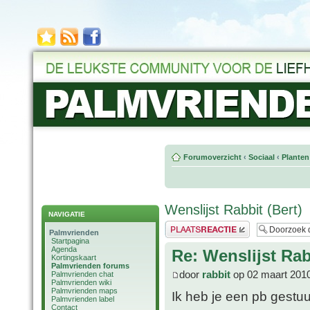
Forumoverzicht
‹
Sociaal
‹
Planten
Wenslijst Rabbit (Bert)
NAVIGATIE
Plaats een reactie
Palmvrienden
Startpagina
Agenda
Re: Wenslijst Rab
Kortingskaart
Palmvrienden forums
door
rabbit
op 02 maart 2010
Palmvrienden chat
Palmvrienden wiki
Palmvrienden maps
Ik heb je een pb gestuu
Palmvrienden label
Contact