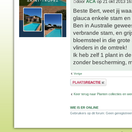
door
ACA
op 21 okt 2013 16
Beste Bert, weet jij w
glauca enkele stam en 
Ben in Australie gewee
verbrande stam, en grij
bloemsteel in die grote
vlinders in de omtrek!
Ik heb zelf 1 plant in d
zonder bescherming, ma
Vorige
Plaats een reactie
Keer terug naar Planten collecties en wen
WIE IS ER ONLINE
Gebruikers op dit forum: Geen geregistreer