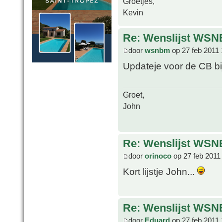
Groetjes,
Kevin
Re: Wenslijst WSN
door
wsnbm
op 27 feb 2011 
Updateje voor de CB b
Groet,
John
Re: Wenslijst WSN
door
orinoco
op 27 feb 2011
Kort lijstje John...
Re: Wenslijst WSN
door
Eduard
op 27 feb 2011 