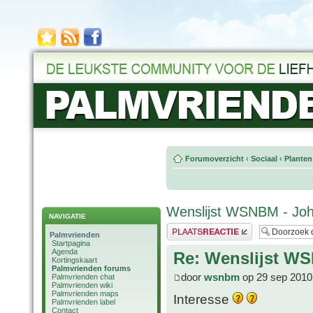
Forumoverzicht
‹
Sociaal
‹
Planten
Wenslijst WSNBM - Jo
NAVIGATIE
Plaats een reactie
Palmvrienden
Startpagina
Agenda
Re: Wenslijst W
Kortingskaart
Palmvrienden forums
door
wsnbm
op 29 sep 2010
Palmvrienden chat
Palmvrienden wiki
Palmvrienden maps
Interesse
Palmvrienden label
Contact