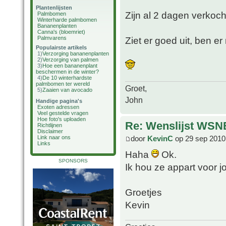
Plantenlijsten
Zijn al 2 dagen verkoc
Palmbomen
Winterharde palmbomen
Bananenplanten
Canna's (bloemriet)
Palmvarens
Ziet er goed uit, ben er 
Populairste artikels
1)
Verzorging bananenplanten
2)
Verzorging van palmen
3)
Hoe een bananenplant
beschermen in de winter?
4)
De 10 winterhardste
palmbomen ter wereld
Groet,
5)
Zaaien van avocado
John
Handige pagina's
Exoten adressen
Veel gestelde vragen
Hoe foto's uploaden
Re: Wenslijst WSN
Richtlijnen
Disclaimer
Link naar ons
door
KevinC
op 29 sep 2010
Links
Haha
Ok.
SPONSORS
Ik hou ze appart voor j
Groetjes
Kevin