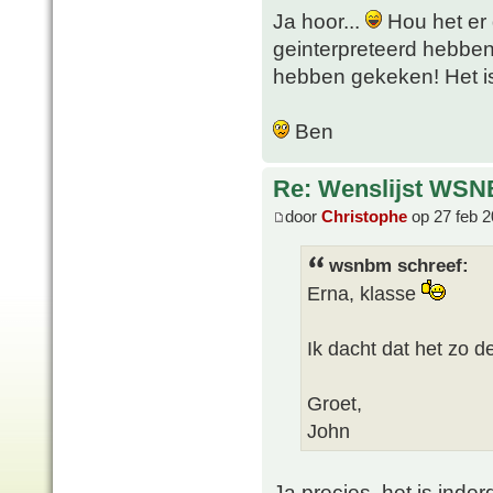
Ja hoor...
Hou het er 
geinterpreteerd hebben 
hebben gekeken! Het is 
Ben
Re: Wenslijst WSN
door
Christophe
op 27 feb 2
wsnbm schreef:
Erna, klasse
Ik dacht dat het zo 
Groet,
John
Ja precies, het is inder