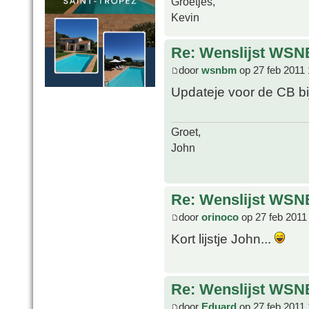
Groetjes,
Kevin
Re: Wenslijst WSN
door
wsnbm
op 27 feb 2011 
Updateje voor de CB b
Groet,
John
Re: Wenslijst WSN
door
orinoco
op 27 feb 2011
Kort lijstje John...
Re: Wenslijst WSN
door
Eduard
op 27 feb 2011 