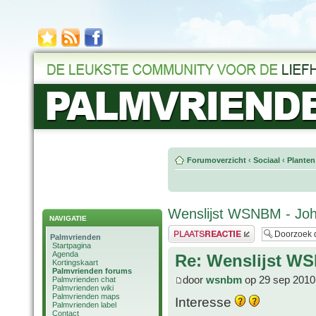
Forumoverzicht
‹
Sociaal
‹
Planten
Wenslijst WSNBM - Jo
NAVIGATIE
Plaats een reactie
Palmvrienden
Startpagina
Agenda
Re: Wenslijst W
Kortingskaart
Palmvrienden forums
door
wsnbm
op 29 sep 2010
Palmvrienden chat
Palmvrienden wiki
Palmvrienden maps
Interesse
Palmvrienden label
Contact