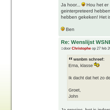
Ja hoor...
Hou het er 
geinterpreteerd hebben 
hebben gekeken! Het is 
Ben
Re: Wenslijst WSN
door
Christophe
op 27 feb 2
wsnbm schreef:
Erna, klasse
Ik dacht dat het zo 
Groet,
John
Ja precies, het is inder