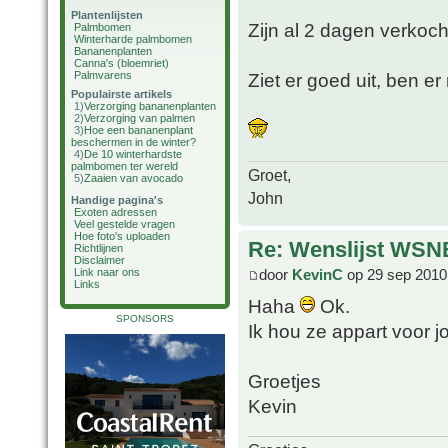
Plantenlijsten
Zijn al 2 dagen verkoc
Palmbomen
Winterharde palmbomen
Bananenplanten
Canna's (bloemriet)
Palmvarens
Ziet er goed uit, ben er 
Populairste artikels
1)
Verzorging bananenplanten
2)
Verzorging van palmen
3)
Hoe een bananenplant
beschermen in de winter?
4)
De 10 winterhardste
palmbomen ter wereld
Groet,
5)
Zaaien van avocado
John
Handige pagina's
Exoten adressen
Veel gestelde vragen
Hoe foto's uploaden
Re: Wenslijst WSN
Richtlijnen
Disclaimer
Link naar ons
door
KevinC
op 29 sep 2010
Links
Haha
Ok.
SPONSORS
Ik hou ze appart voor j
Groetjes
Kevin