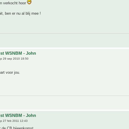
en verkocht hoor
it, ben er nu al blij mee !
ijst WSNBM - John
p 29 sep 2010 18:50
art voor jou.
ijst WSNBM - John
p 27 feb 2011 12:43
r de CB bijeenkomst