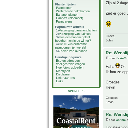
Zijn al 2 dag
Plantenlijsten
Palmbomen
Winterharde palmbomen
Ziet er goed u
Bananenplanten
Canna's (bloemriet)
Palmvarens
Populairste artikels
1)
Verzorging bananenplanten
2)
Verzorging van palmen
Groet,
3)
Hoe een bananenplant
John
beschermen in de winter?
4)
De 10 winterhardste
palmbomen ter wereld
5)
Zaaien van avocado
Re: Wensl
Handige pagina's
door
KevinC
o
Exoten adressen
Veel gestelde vragen
Haha
Ok.
Hoe foto's uploaden
Richtlijnen
Ik hou ze app
Disclaimer
Link naar ons
Links
Groetjes
Kevin
SPONSORS
Groetjes,
Kevin
Re: Wensl
door
wsnbm
o
Updateje voo