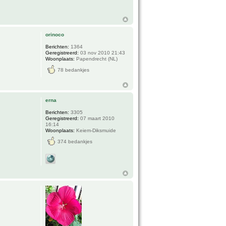
orinoco
Berichten:
1364
Geregistreerd:
03 nov 2010 21:43
Woonplaats:
Papendrecht (NL)
78 bedankjes
erna
Berichten:
3305
Geregistreerd:
07 maart 2010
16:14
Woonplaats:
Keiem-Diksmuide
374 bedankjes