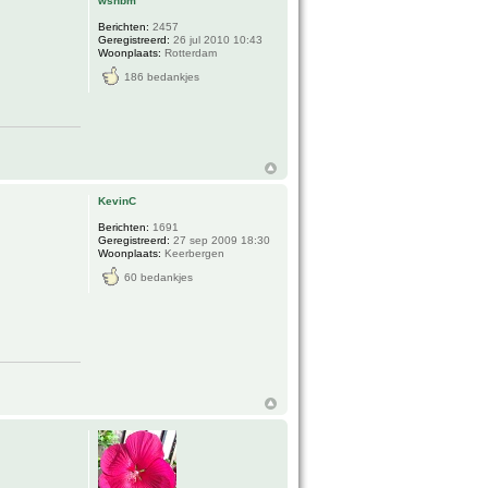
wsnbm
Berichten:
2457
Geregistreerd:
26 jul 2010 10:43
Woonplaats:
Rotterdam
186 bedankjes
KevinC
Berichten:
1691
Geregistreerd:
27 sep 2009 18:30
Woonplaats:
Keerbergen
60 bedankjes