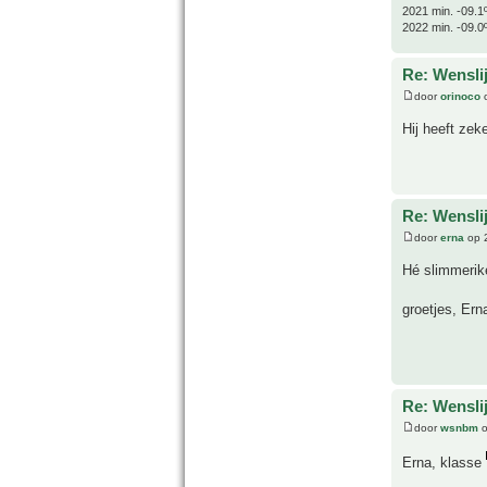
2021 min. -09.1
2022 min. -09.0
Re: Wensl
door
orinoco
o
Hij heeft zeke
Re: Wensl
door
erna
op 2
Hé slimmerike
groetjes, Ern
Re: Wensl
door
wsnbm
o
Erna, klasse