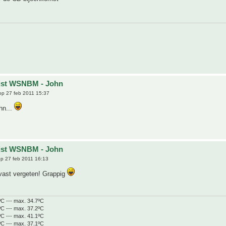
ijst WSNBM - John
p 27 feb 2011 15:37
ohn...
ijst WSNBM - John
p 27 feb 2011 16:13
 vast vergeten! Grappig
ºC --- max. 34.7ºC
ºC --- max. 37.2ºC
ºC --- max. 41.1ºC
ºC --- max. 37.1ºC