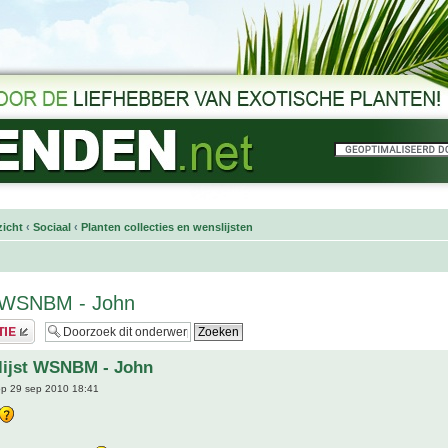
icht
‹
Sociaal
‹
Planten collecties en wenslijsten
t WSNBM - John
lijst WSNBM - John
p 29 sep 2010 18:41