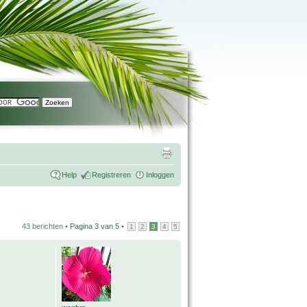
Help
Registreren
Inloggen
43 berichten •
Pagina
3
van
5
•
1
2
3
4
5