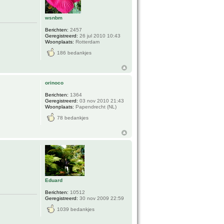
wsnbm
Berichten:
2457
Geregistreerd:
26 jul 2010 10:43
Woonplaats:
Rotterdam
186 bedankjes
orinoco
Berichten:
1364
Geregistreerd:
03 nov 2010 21:43
Woonplaats:
Papendrecht (NL)
78 bedankjes
Eduard
Berichten:
10512
Geregistreerd:
30 nov 2009 22:59
1039 bedankjes