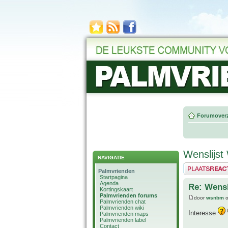
Forumoverz
Wenslijs
NAVIGATIE
Plaats een reactie
Palmvrienden
Startpagina
Agenda
Re: Wens
Kortingskaart
Palmvrienden forums
door
wsnbm
o
Palmvrienden chat
Palmvrienden wiki
Interesse
Palmvrienden maps
Palmvrienden label
Contact