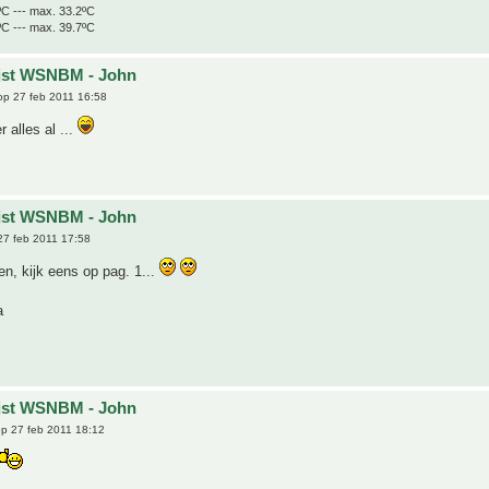
ºC --- max. 33.2ºC
ºC --- max. 39.7ºC
ijst WSNBM - John
p 27 feb 2011 16:58
r alles al ...
ijst WSNBM - John
7 feb 2011 17:58
n, kijk eens op pag. 1...
a
ijst WSNBM - John
p 27 feb 2011 18:12