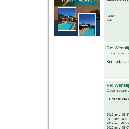
Groet,
John
Re: Wensl
door
orinoco
o
Kort lijstje J
Re: Wensl
door
Eduard
o
Ja dat is die
2017 min. -08.1
2018 min. -08.6
2019 min. -07.0
2020 min. -05.0