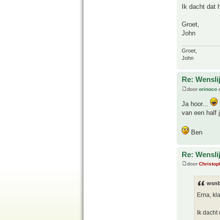
Ik dacht dat 
Groet,
John
Groet,
John
Re: Wensl
door
orinoco
o
Ja hoor...
van een half 
Ben
Re: Wensl
door
Christop
wsnb
Erna, kl
Ik dacht