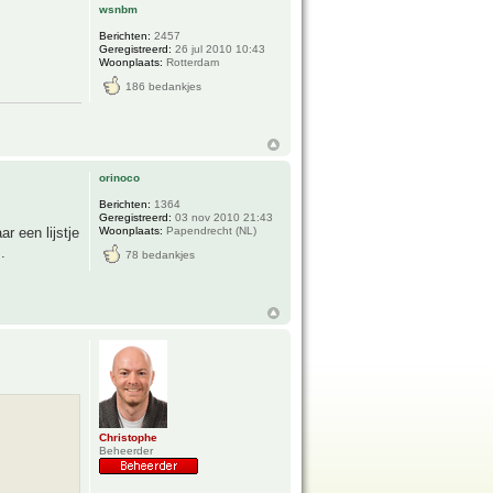
wsnbm
Berichten:
2457
Geregistreerd:
26 jul 2010 10:43
Woonplaats:
Rotterdam
186 bedankjes
orinoco
Berichten:
1364
Geregistreerd:
03 nov 2010 21:43
r een lijstje
Woonplaats:
Papendrecht (NL)
.
78 bedankjes
Christophe
Beheerder