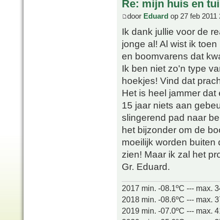
Re: mijn huis en tu
door
Eduard
op 27 feb 2011 
Ik dank jullie voor de r
jonge al! Al wist ik to
en boomvarens dat kw
Ik ben niet zo'n type v
hoekjes! Vind dat prach
Het is heel jammer dat 
15 jaar niets aan gebeu
slingerend pad naar be
het bijzonder om de bo
moeilijk worden buiten
zien! Maar ik zal het p
Gr. Eduard.
2017 min. -08.1ºC --- max. 
2018 min. -08.6ºC --- max. 
2019 min. -07.0ºC --- max. 