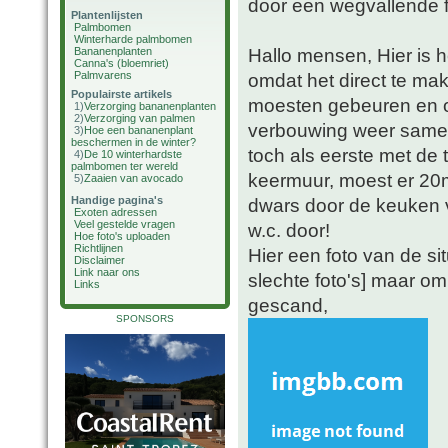
door een wegvallende f
Plantenlijsten
Palmbomen
Winterharde palmbomen
Hallo mensen, Hier is h
Bananenplanten
Canna's (bloemriet)
Palmvarens
omdat het direct te ma
Populairste artikels
moesten gebeuren en 
1)
Verzorging bananenplanten
2)
Verzorging van palmen
verbouwing weer samen
3)
Hoe een bananenplant
beschermen in de winter?
toch als eerste met de
4)
De 10 winterhardste
palmbomen ter wereld
keermuur, moest er 20
5)
Zaaien van avocado
Handige pagina's
dwars door de keuken v
Exoten adressen
Veel gestelde vragen
w.c. door!
Hoe foto's uploaden
Richtlijnen
Hier een foto van de sit
Disclaimer
Link naar ons
slechte foto's] maar om
Links
gescand,
SPONSORS