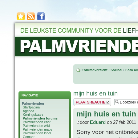
Forumoverzicht
‹
Sociaal
‹
Foto al
mijn huis en tuin
NAVIGATIE
Plaats een reactie
Palmvrienden
Startpagina
Agenda
mijn huis en tuin
Kortingskaart
Palmvrienden forums
door
Eduard
op 27 feb 2011 
Palmvrienden chat
Palmvrienden wiki
Palmvrienden maps
Sorry voor het ontbreke
Palmvrienden label
Contact