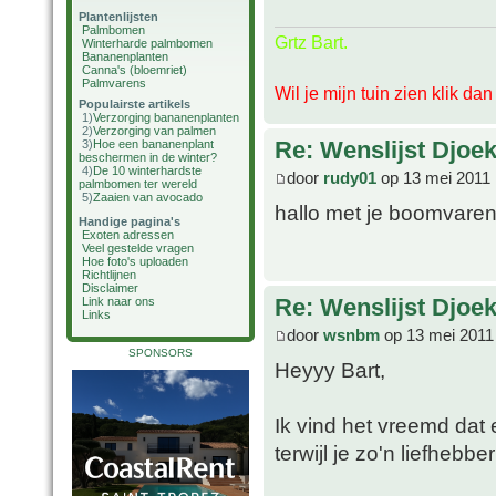
Plantenlijsten
Palmbomen
Grtz Bart.
Winterharde palmbomen
Bananenplanten
Canna's (bloemriet)
Palmvarens
Wil je mijn tuin zien klik da
Populairste artikels
1)
Verzorging bananenplanten
2)
Verzorging van palmen
Re: Wenslijst Djoek
3)
Hoe een bananenplant
beschermen in de winter?
4)
De 10 winterhardste
door
rudy01
op 13 mei 2011 
palmbomen ter wereld
5)
Zaaien van avocado
hallo met je boomvaren
Handige pagina's
Exoten adressen
Veel gestelde vragen
Hoe foto's uploaden
Richtlijnen
Disclaimer
Re: Wenslijst Djoek
Link naar ons
Links
door
wsnbm
op 13 mei 2011
SPONSORS
Heyyy Bart,
Ik vind het vreemd dat 
terwijl je zo'n liefhebbe