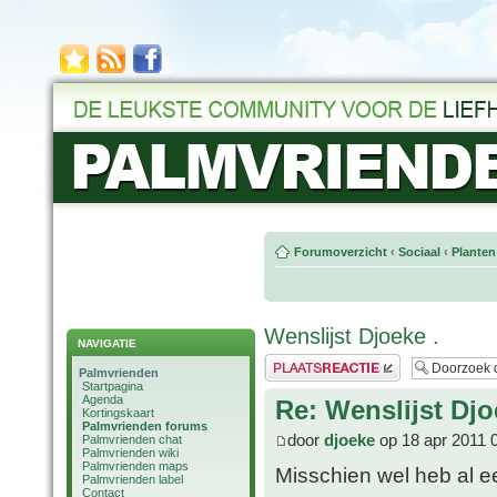
Forumoverzicht
‹
Sociaal
‹
Planten
Wenslijst Djoeke .
NAVIGATIE
Plaats een reactie
Palmvrienden
Startpagina
Agenda
Re: Wenslijst Djo
Kortingskaart
Palmvrienden forums
door
djoeke
op 18 apr 2011 
Palmvrienden chat
Palmvrienden wiki
Palmvrienden maps
Misschien wel heb al ee
Palmvrienden label
Contact