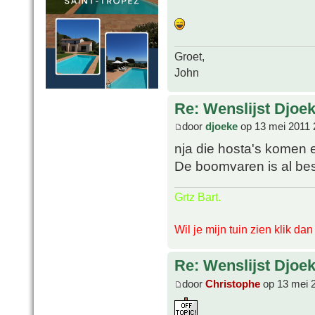
Groet,
John
Re: Wenslijst Djoek
door
djoeke
op 13 mei 2011 
nja die hosta's komen er
De boomvaren is al bes
Grtz Bart.
Wil je mijn tuin zien klik da
Re: Wenslijst Djoek
door
Christophe
op 13 mei 