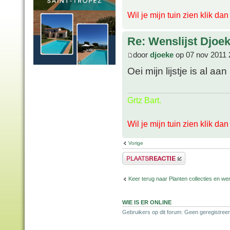
Wil je mijn tuin zien klik da
Re: Wenslijst Djoek
door
djoeke
op 07 nov 2011 
Oei mijn lijstje is al 
Grtz Bart.
Wil je mijn tuin zien klik da
Vorige
Plaats een reactie
Keer terug naar Planten collecties en wen
WIE IS ER ONLINE
Gebruikers op dit forum: Geen geregistreer