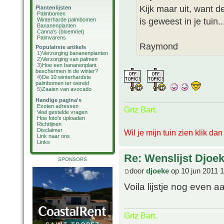
Kijk maar uit, want d
Plantenlijsten
Palmbomen
is geweest in je tuin..
Winterharde palmbomen
Bananenplanten
Canna's (bloemriet)
Palmvarens
Raymond
Populairste artikels
1)
Verzorging bananenplanten
2)
Verzorging van palmen
3)
Hoe een bananenplant
beschermen in de winter?
4)
De 10 winterhardste
palmbomen ter wereld
5)
Zaaien van avocado
Handige pagina's
Exoten adressen
Grtz Bart.
Veel gestelde vragen
Hoe foto's uploaden
Richtlijnen
Disclaimer
Wil je mijn tuin zien klik da
Link naar ons
Links
Re: Wenslijst Djoek
SPONSORS
door
djoeke
op 10 jun 2011 
Voila lijstje nog even a
Grtz Bart.