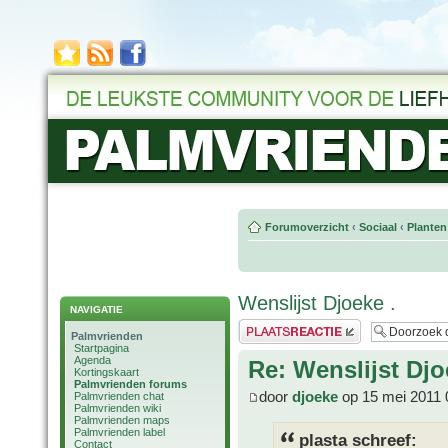
Forumoverzicht
‹
Sociaal
‹
Planten
Wenslijst Djoeke .
NAVIGATIE
Plaats een reactie
Palmvrienden
Startpagina
Agenda
Re: Wenslijst Djo
Kortingskaart
Palmvrienden forums
door
djoeke
op 15 mei 2011 
Palmvrienden chat
Palmvrienden wiki
Palmvrienden maps
Palmvrienden label
plasta schreef:
Contact