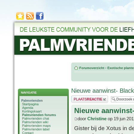
Forumoverzicht
‹
Exotische plant
Nieuwe aanwinst- Blac
NAVIGATIE
Plaats een reactie
Palmvrienden
Startpagina
Agenda
Nieuwe aanwinst-
Kortingskaart
Palmvrienden forums
door
Christine
op 19 jun 201
Palmvrienden chat
Palmvrienden wiki
Palmvrienden maps
Gister bij de Xotus in 
Palmvrienden label
Contact