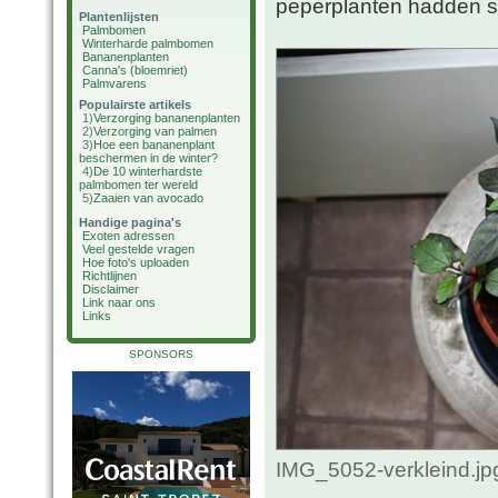
peperplanten hadden s
Plantenlijsten
Palmbomen
Winterharde palmbomen
Bananenplanten
Canna's (bloemriet)
Palmvarens
Populairste artikels
1)
Verzorging bananenplanten
2)
Verzorging van palmen
3)
Hoe een bananenplant
beschermen in de winter?
4)
De 10 winterhardste
palmbomen ter wereld
5)
Zaaien van avocado
Handige pagina's
Exoten adressen
Veel gestelde vragen
Hoe foto's uploaden
Richtlijnen
Disclaimer
Link naar ons
Links
SPONSORS
IMG_5052-verkleind.jp