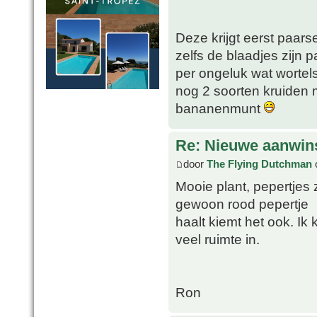
Deze krijgt eerst paars
zelfs de blaadjes zijn p
per ongeluk wat wortels
nog 2 soorten kruiden
bananenmunt
Re: Nieuwe aanwins
door
The Flying Dutchman
o
Mooie plant, pepertjes z
gewoon rood pepertje
haalt kiemt het ook. Ik
veel ruimte in.
Ron