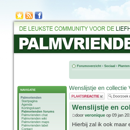
Forumoverzicht
‹
Sociaal
‹
Planten
Wenslijstje en collectie
NAVIGATIE
Plaats een reactie
Palmvrienden
Startpagina
Agenda
Wenslijstje en co
Kortingskaart
Palmvrienden forums
door
veronique
op 09 jan 20
Palmvrienden chat
Palmvrienden wiki
Palmvrienden maps
Hierbij zal ik ook maar 
Palmvrienden label
Contact