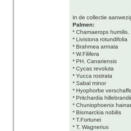
In de collectie aanwezig
Palmen:
* Chamaerops humilis.
* Livistona rotundifolia
* Brahmea armata
* W.Filifera
* PH. Canariensis
* Cycas revoluta
* Yucca rostrata
* Sabal minor
* Hyophorbe verschaffelt
* Pritchardia hillebrandi
* Chuniophoenix haina
* Bismarckia nobilis
* T.Fortunei
* T. Wagnerius