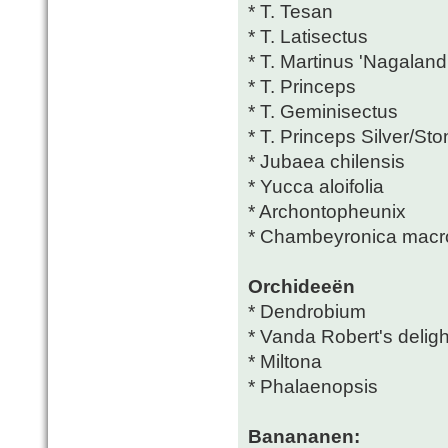
* T. Tesan
* T. Latisectus
* T. Martinus 'Nagaland
* T. Princeps
* T. Geminisectus
* T. Princeps Silver/St
* Jubaea chilensis
* Yucca aloifolia
* Archontopheunix
* Chambeyronica macr
Orchideeën
* Dendrobium
* Vanda Robert's deligh
* Miltona
* Phalaenopsis
Banananen: