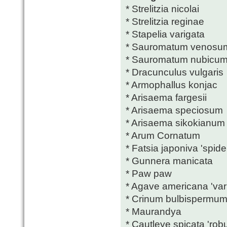
* Strelitzia nicolai
* Strelitzia reginae
* Stapelia varigata
* Sauromatum venosu
* Sauromatum nubicu
* Dracunculus vulgaris
* Armophallus konjac
* Arisaema fargesii
* Arisaema speciosum
* Arisaema sikokianum
* Arum Cornatum
* Fatsia japoniva 'spide
* Gunnera manicata
* Paw paw
* Agave americana 'var
* Crinum bulbispermu
* Maurandya
* Cautleye spicata 'rob