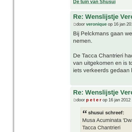
De tuin van Shusui
Re: Wenslijstje Ve
door
veronique
op 16 jan 20
Bij Pelckmans gaan we 
nemen.
De Tacca Chantrieri ha
van uitgekomen en is t
iets verkeerds gedaan
Re: Wenslijstje Ve
door
p e t e r
op 16 jan 2012
shusui schreef:
Musa Acuminata 'Dwa
Tacca Chantrieri