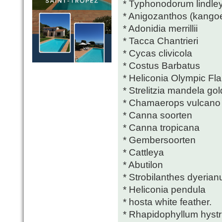
* Typhonodorum lindl
* Anigozanthos (kango
* Adonidia merrillii
* Tacca Chantrieri
* Cycas clivicola
* Costus Barbatus
* Heliconia Olympic Fl
* Strelitzia mandela gol
* Chamaerops vulcano
* Canna soorten
* Canna tropicana
* Gembersoorten
* Cattleya
* Abutilon
* Strobilanthes dyerian
* Heliconia pendula
* hosta white feather.
* Rhapidophyllum hystr