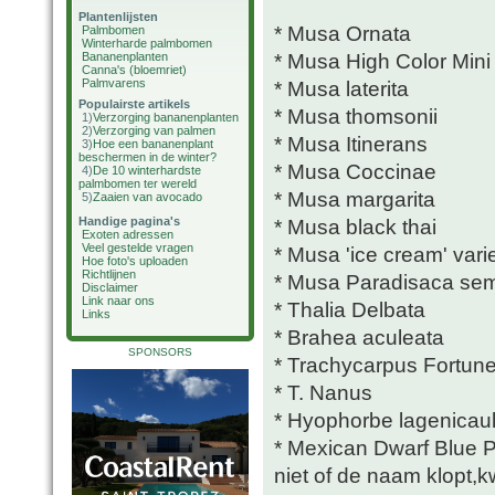
Plantenlijsten
* Musa Ornata
Palmbomen
Winterharde palmbomen
* Musa High Color Mini
Bananenplanten
Canna's (bloemriet)
Palmvarens
* Musa laterita
Populairste artikels
* Musa thomsonii
1)
Verzorging bananenplanten
2)
Verzorging van palmen
* Musa Itinerans
3)
Hoe een bananenplant
beschermen in de winter?
* Musa Coccinae
4)
De 10 winterhardste
palmbomen ter wereld
* Musa margarita
5)
Zaaien van avocado
Handige pagina's
* Musa black thai
Exoten adressen
Veel gestelde vragen
* Musa 'ice cream' vari
Hoe foto's uploaden
Richtlijnen
* Musa Paradisaca sem
Disclaimer
Link naar ons
* Thalia Delbata
Links
* Brahea aculeata
SPONSORS
* Trachycarpus Fortune
* T. Nanus
* Hyophorbe lagenicaul
* Mexican Dwarf Blue
niet of de naam klopt