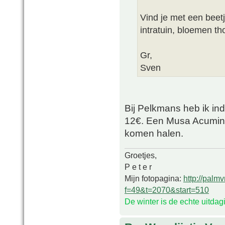
Vind je met een beetj
intratuin, bloemen t
Gr,
Sven
Bij Pelkmans heb ik in
12€. Een Musa Acuminat
komen halen.
Groetjes,
P e t e r
Mijn fotopagina:
http://palm
f=49&t=2070&start=510
De winter is de echte uitda